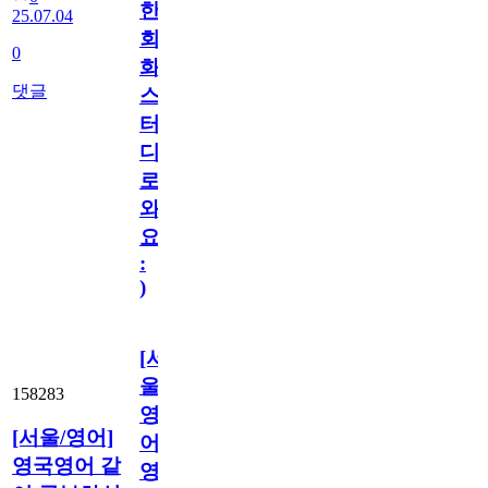
한
25.07.04
회
0
화
댓글
스
터
디
로
와
요
:
)
[서
울/
158283
영
[서울/영어]
어]
영국영어 같
영