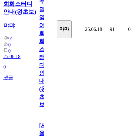
주
회화스터디
말
안내(왕초보)
영
어
먀먀
먀먀
25.06.18
91
0
회
91
화
0
스
0
25.06.18
터
디
0
안
댓글
내
(왕
초
보)
[서
울/