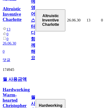
에
영
Altruistic
어
Inventive
Altruistic
Charlotte
스
26.06.30
13
0
Inventive
Charlotte
터
13
디
0
함
0
26.06.30
께
해
0
요
댓글
174945
월 사용금액
Hardworking
Warm-
월
hearted
사
Christopher
Hardworking