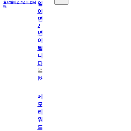
월12일이면 2년이 됩니
일
다.
이
면
2
년
이
됩
니
다.
[
64
]
메
모
리
워
드