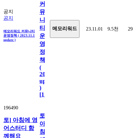
커
뮤
공지
공지
니
티
메모리워드
23.11.01
9.5천
29
메모리워드 커뮤니티
운
운영정책 ( 2023.11.1
update )
영
정
책
(
2023.11.1
update
)
[
110
]
196490
토]
토] 아침에 영
아
어스터디 함
침
께해요