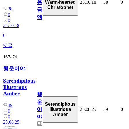
용
25.10.18
38
0
Warm-hearted
Christopher
38
금
0
액
0
25.10.18
0
댓글
167474
행운이야!
Serendipitous
Illustrious
Amber
행
운
Serendipitous
39
이
25.08.25
39
0
Illustrious
0
Amber
야!
0
25.08.25