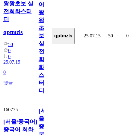
왕왕초보 실
어]
전회화스터
왕
디
왕
초
qptmzls
보
25.07.15
50
0
qptmzls
실
50
0
전
0
회
25.07.15
화
0
스
터
댓글
디
160775
[서
울/
[서울/중국어]
중
중국어 회화
국