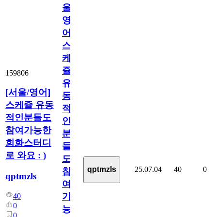
울/
영
어]
스
케
쥴
159806
유
[서울/영어]
동
스케쥴 유동
적
적인분들도
인
참여가능한
분
회화스터디
들
로 와요 : )
도
25.07.04
40
0
qptmzls
참
qptmzls
여
가
40
0
능
0