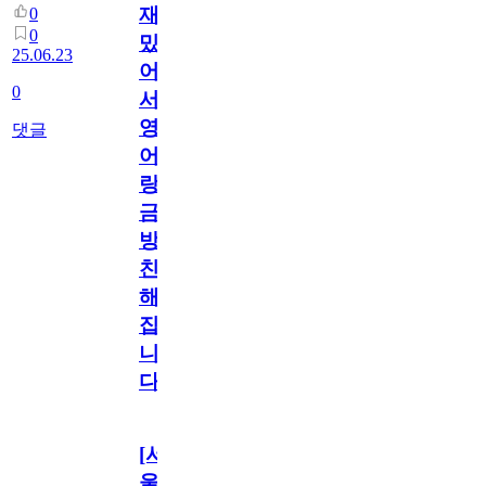
재
0
0
밌
25.06.23
어
0
서
영
댓글
어
랑
금
방
친
해
집
니
다
[서
울/