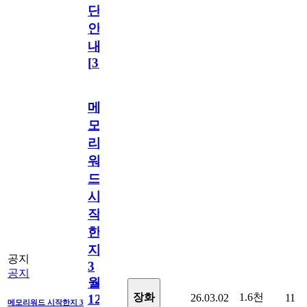
단
안
내
[
31
]
메
모
리
워
드
시
작
한
지
공지
3
공지
월
1.6천
장화
26.03.02
11
12
메모리워드 시작한지 3