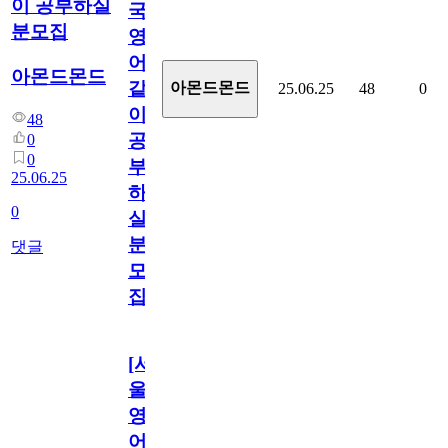
이 공부하실
국
분모집
영
어
아몬드몬드
같
아몬드몬드
25.06.25
48
0
이
48
공
0
0
부
25.06.25
하
0
실
분
댓글
모
집
[서
울/
영
어]