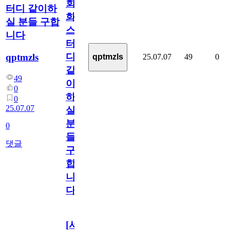
회
터디 같이하
화
실 분들 구합
스
니다
터
디
qptmzls
25.07.07
49
0
qptmzls
같
49
이
0
하
0
25.07.07
실
분
0
들
댓글
구
합
니
다
[서