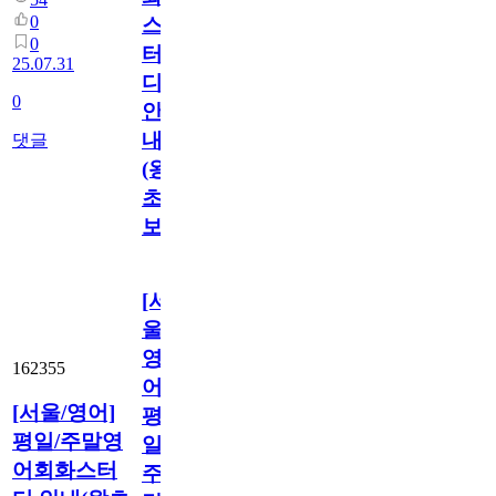
0
스
0
터
25.07.31
디
0
안
내
댓글
(왕
초
보)
[서
울/
영
162355
어]
[서울/영어]
평
평일/주말영
일/
어회화스터
주