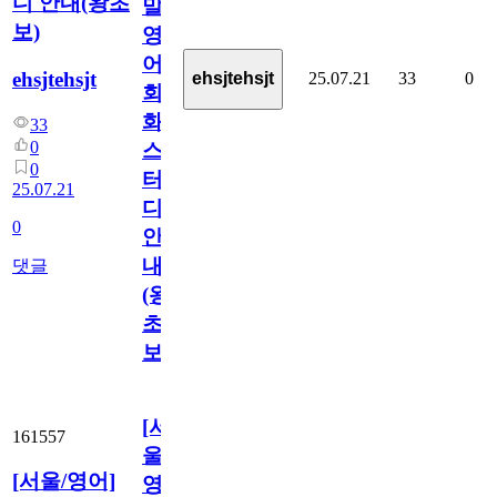
디 안내(왕초
말
보)
영
어
ehsjtehsjt
25.07.21
33
0
ehsjtehsjt
회
화
33
0
스
0
터
25.07.21
디
0
안
내
댓글
(왕
초
보)
[서
161557
울/
[서울/영어]
영