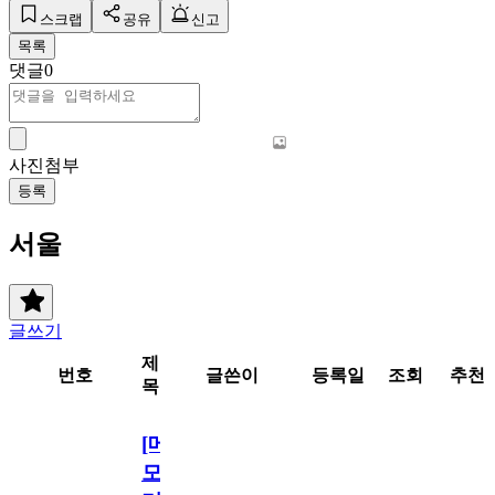
스크랩
공유
신고
목록
댓글
0
사진첨부
등록
서울
글쓰기
제
번호
글쓴이
등록일
조회
추천
목
[메
모