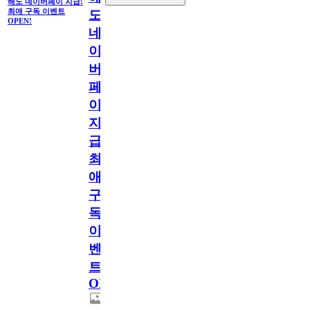
해도 네이버페이 지급!
최애 구독 이벤트
도
OPEN!
네
이
버
페
이
지
급!
최
애
구
독
이
벤
트
OPEN!