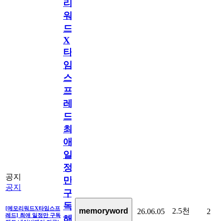
리
워
드
X
타
임
스
프
레
드]
최
애
일
정
공지
만
공지
구
독
[메모리워드X타임스프
2.5천
memoryword
26.06.05
2
레드] 최애 일정만 구독
해