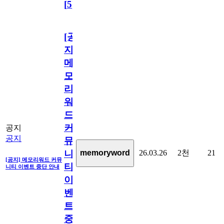
[
5
]
[공
지]
메
모
리
워
드
커
공지
공지
뮤
26.03.26
2천
21
memoryword
니
[공지] 메모리워드 커뮤
티
니티 이벤트 중단 안내
이
벤
트
중