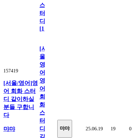
스
터
디
[
1
]
[서
울/
영
157419
어]
영
[서울/영어]영
어
어 회화 스터
회
디 같이하실
화
분들 구합니
스
다
터
디
먀먀
먀먀
25.06.19
19
0
같