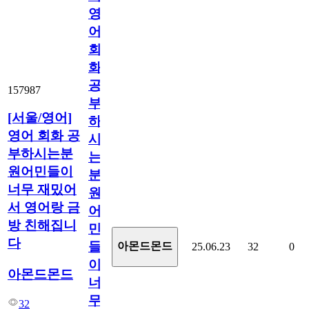
영
어
회
화
공
157987
부
[서울/영어]
하
영어 회화 공
시
부하시는분
는
원어민들이
분
너무 재밌어
원
서 영어랑 금
어
방 친해집니
민
다
들
아몬드몬드
25.06.23
32
0
이
아몬드몬드
너
무
32