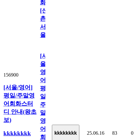
화
[신
촌/
서
울]
[서
울/
영
156900
어]
[서울/영어]
평
평일/주말영
일/
어회화스터
주
디 안내(왕초
말
보)
영
어
kkkkkkkk
25.06.16
83
0
kkkkkkkk
회