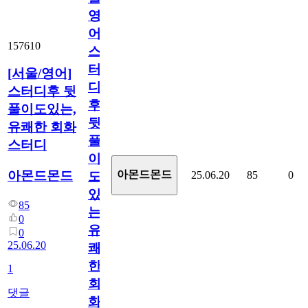
영
어]
157610
스
터
[서울/영어]
디
스터디후 뒷
후
풀이도있는,
뒷
유쾌한 회화
풀
스터디
이
아몬드몬드
아몬드몬드
25.06.20
85
0
도
있
85
는,
0
유
0
25.06.20
쾌
한
1
회
댓글
화