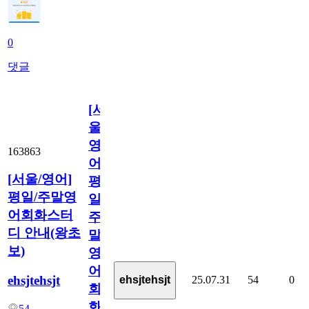
0
댓글
[서
울/
영
163863
어]
[서울/영어]
평
평일/주말영
일/
어회화스터
주
디 안내(왕초
말
보)
영
어
ehsjtehsjt
25.07.31
54
0
ehsjtehsjt
회
화
54