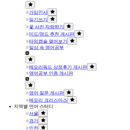
가입인사
일기쓰기
꽃 사진 자랑하기
미드/영드 추천 게시판
타임캡슐 열어보기
일상 속 영어공부
메모리워드 상점후기 게시판
영어공부 인증 게시판
영어 질문 게시판
메모리 크리스마스
지역별 언어 스터디
서울
경기
인천