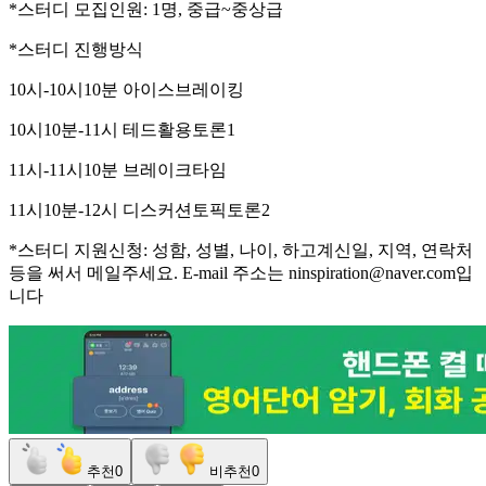
*스터디 모집인원: 1명, 중급~중상급
*스터디 진행방식
10시-10시10분 아이스브레이킹
10시10분-11시 테드활용토론1
11시-11시10분 브레이크타임
11시10분-12시 디스커션토픽토론2
*스터디 지원신청: 성함, 성별, 나이, 하고계신일, 지역, 연락처
등을 써서 메일주세요. E-mail 주소는 ninspiration@naver.com입
니다
추천
0
비추천
0