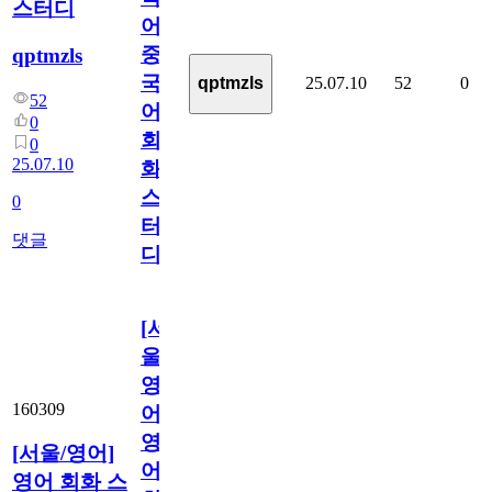
스터디
어]
중
qptmzls
국
25.07.10
52
0
qptmzls
52
어
0
회
0
25.07.10
화
스
0
터
댓글
디
[서
울/
영
160309
어]
영
[서울/영어]
어
영어 회화 스