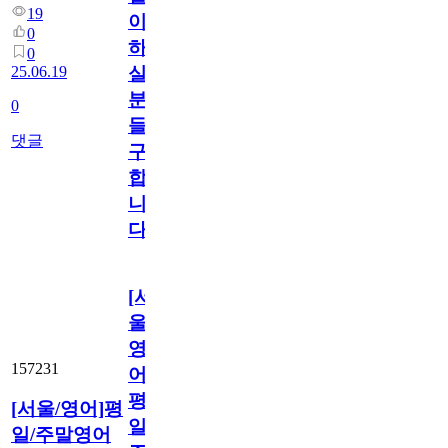
19
이
0
하
0
25.06.19
실
분
0
들
댓글
구
합
니
다
[서
울/
영
157231
어]
평
[서울/영어]평
일/
일/주말영어