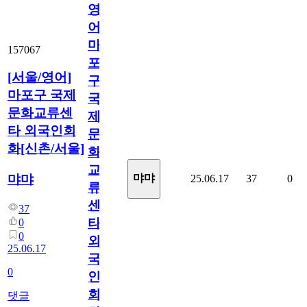
영
어]
마
157067
포
[서울/영어]
구
마포구 국제
국
문화교류센
제
타 외국인회
문
화[신촌/서울]
화
교
먀먀
먀먀
25.06.17
37
0
류
센
37
타
0
0
외
25.06.17
국
0
인
회
댓글