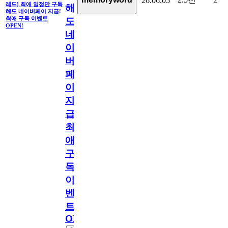
26.06.05
2
레드] 최애 일정만 구독
해
해도 네이버페이 지급!
최애 구독 이벤트
도
OPEN!
네
이
버
페
이
지
급!
최
애
구
독
이
벤
트
OPEN!