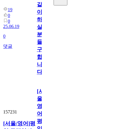
같
19
이
0
하
0
25.06.19
실
분
0
들
댓글
구
합
니
다
[서
울/
영
157231
어]
평
[서울/영어]평
일/