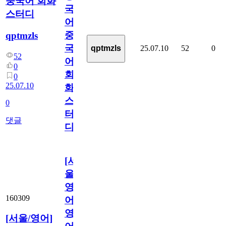
중국어 회화
국
스터디
어]
중
qptmzls
국
25.07.10
52
0
qptmzls
52
어
0
회
0
25.07.10
화
스
0
터
댓글
디
[서
울/
영
160309
어]
영
[서울/영어]