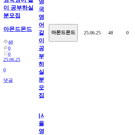
영
이 공부하실
국
분모집
영
어
아몬드몬드
같
아몬드몬드
25.06.25
48
0
이
48
공
0
0
부
25.06.25
하
0
실
분
댓글
모
집
[서
울/
영