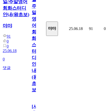
일/주말영어
주
회화스터디
말
안내(왕초보)
영
어
먀먀
먀먀
25.06.18
91
0
회
91
화
0
스
0
25.06.18
터
디
0
안
댓글
내
(왕
초
보)
[서