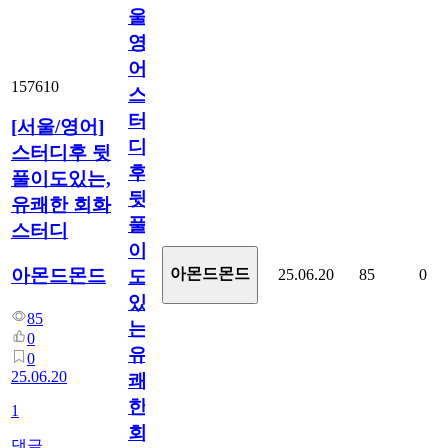
울/
영
어]
157610
스
터
[서울/영어]
디
스터디후 뒷
후
풀이도있는,
뒷
유쾌한 회화
풀
스터디
이
아몬드몬드
아몬드몬드
25.06.20
85
0
도
있
85
는,
0
유
0
25.06.20
쾌
한
1
회
댓글