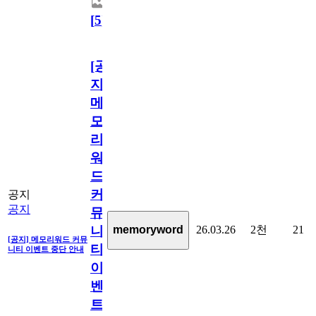
[
5
]
[공
지]
메
모
리
워
드
커
공지
공지
뮤
26.03.26
2천
21
memoryword
니
[공지] 메모리워드 커뮤
티
니티 이벤트 중단 안내
이
벤
트