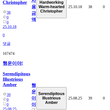
사
Christopher
Hardworking
용
25.10.18
38
0
Warm-hearted
Christopher
38
금
0
액
0
25.10.18
0
댓글
167474
행운이야!
Serendipitous
Illustrious
Amber
행
운
Serendipitous
39
이
25.08.25
39
0
Illustrious
0
Amber
야!
0
25.08.25