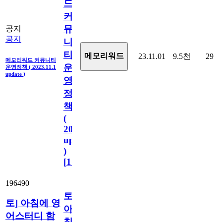
드
커
뮤
공지
공지
니
티
메모리워드
23.11.01
9.5천
29
메모리워드 커뮤니티
운
운영정책 ( 2023.11.1
update )
영
정
책
(
2023.11.1
update
)
[
110
]
196490
토]
토] 아침에 영
아
어스터디 함
침