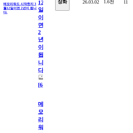
1.6천
장화
26.03.02
11
12
메모리워드 시작한지 3
월12일이면 2년이 됩니
일
다.
이
면
2
년
이
됩
니
다.
[
64
]
메
모
리
워