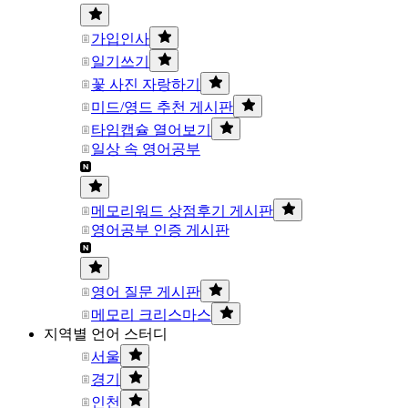
가입인사
일기쓰기
꽃 사진 자랑하기
미드/영드 추천 게시판
타임캡슐 열어보기
일상 속 영어공부
메모리워드 상점후기 게시판
영어공부 인증 게시판
영어 질문 게시판
메모리 크리스마스
지역별 언어 스터디
서울
경기
인천