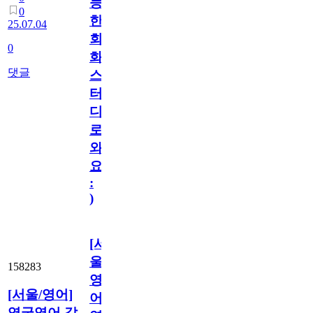
능
0
한
25.07.04
회
0
화
댓글
스
터
디
로
와
요
:
)
[서
울/
158283
영
[서울/영어]
어]
영국영어 같