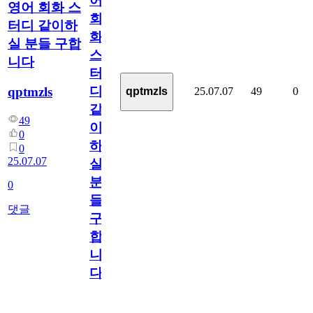
어
영어 회화 스
회
터디 같이하
화
실 분들 구합
스
니다
터
디
qptmzls
25.07.07
49
0
qptmzls
같
49
이
0
하
0
25.07.07
실
분
0
들
댓글
구
합
니
다