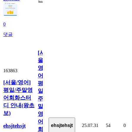
0
댓글
[서
울/
영
163863
어]
[서울/영어]
평
평일/주말영
일/
어회화스터
주
디 안내(왕초
말
보)
영
어
ehsjtehsjt
25.07.31
54
0
ehsjtehsjt
회