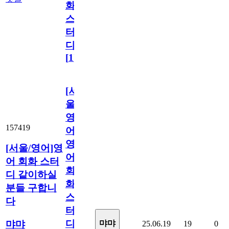
화
스
터
디
[
1
]
[서
울/
영
157419
어]
영
[서울/영어]영
어
어 회화 스터
회
디 같이하실
화
분들 구합니
스
다
터
디
먀먀
먀먀
25.06.19
19
0