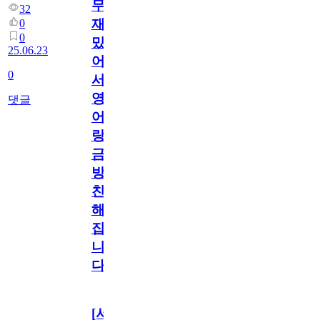
무
32
재
0
0
밌
25.06.23
어
0
서
영
댓글
어
랑
금
방
친
해
집
니
다
[서