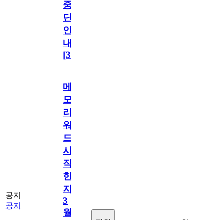
중
단
안
내
[
31
]
메
모
리
워
드
시
작
한
지
공지
3
공지
월