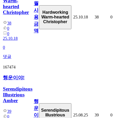
Warm-
월
hearted
사
Christopher
Hardworking
용
25.10.18
38
0
Warm-hearted
Christopher
38
금
0
액
0
25.10.18
0
댓글
167474
행운이야!
Serendipitous
Illustrious
Amber
행
운
Serendipitous
39
이
25.08.25
39
0
Illustrious
0