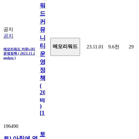
워
드
커
뮤
공지
공지
니
티
메모리워드
23.11.01
9.6천
29
메모리워드 커뮤니티
운
운영정책 ( 2023.11.1
update )
영
정
책
(
2023.11.1
update
)
[
110
]
196490
토]
토] 아침에 영