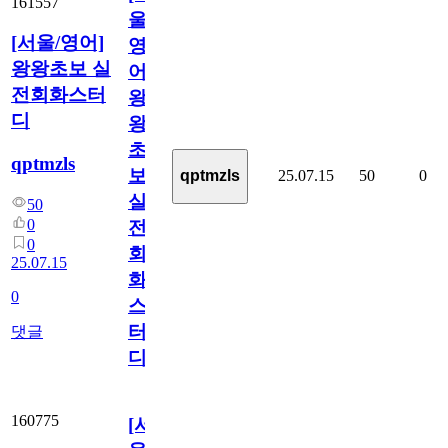
161557
울/
[서울/영어]
영
왕왕초보 실
어]
전회화스터
왕
디
왕
초
qptmzls
보
25.07.15
50
0
qptmzls
실
50
0
전
0
회
25.07.15
화
0
스
터
댓글
디
160775
[서