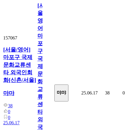
[서
울/
영
어]
마
157067
포
[서울/영어]
구
마포구 국제
국
문화교류센
제
타 외국인회
문
화[신촌/서울]
화
교
먀먀
먀먀
25.06.17
38
0
류
센
38
타
0
0
외
25.06.17
국