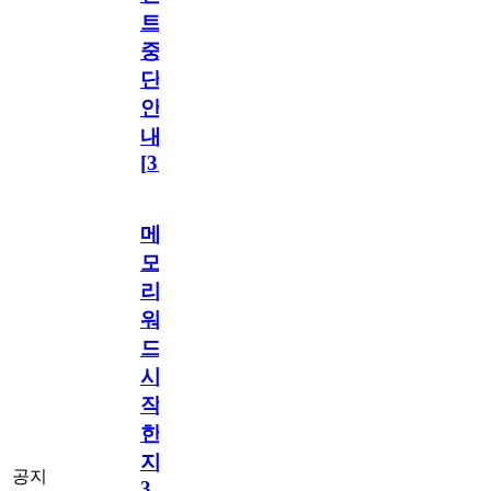
트
중
단
안
내
[
31
]
메
모
리
워
드
시
작
한
지
공지
3