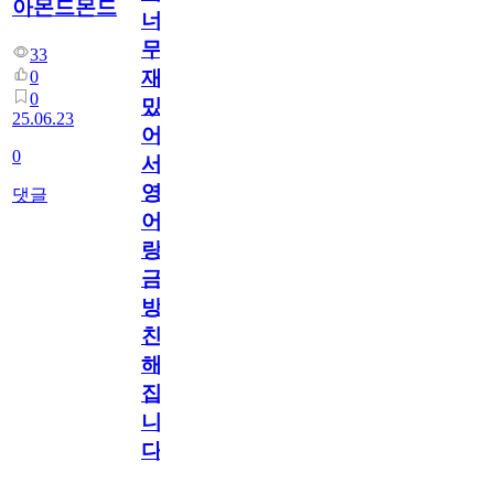
아몬드몬드
너
무
33
재
0
0
밌
25.06.23
어
0
서
영
댓글
어
랑
금
방
친
해
집
니
다