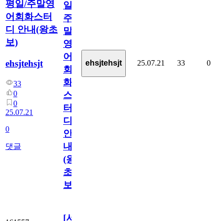
평일/주말영
일/
어회화스터
주
디 안내(왕초
말
보)
영
어
ehsjtehsjt
25.07.21
33
0
ehsjtehsjt
회
화
33
0
스
0
터
25.07.21
디
0
안
내
댓글
(왕
초
보)
[서