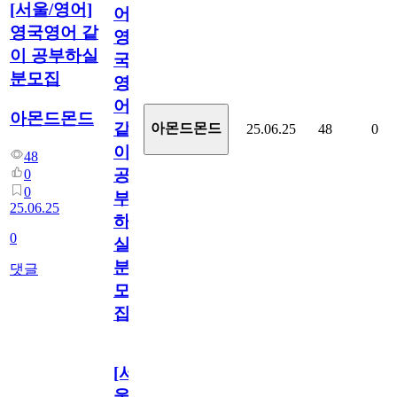
[서울/영어]
어]
영국영어 같
영
이 공부하실
국
분모집
영
어
아몬드몬드
같
아몬드몬드
25.06.25
48
0
이
48
공
0
0
부
25.06.25
하
0
실
분
댓글
모
집
[서
울/