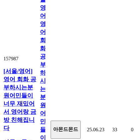
영
어]
영
어
회
화
공
157987
부
[서울/영어]
하
영어 회화 공
시
부하시는분
는
원어민들이
분
너무 재밌어
원
서 영어랑 금
어
방 친해집니
민
다
들
아몬드몬드
25.06.23
33
0
이