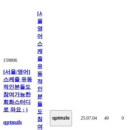
[서
울/
영
어]
스
케
쥴
159806
유
[서울/영어]
동
스케쥴 유동
적
적인분들도
인
참여가능한
분
회화스터디
들
로 와요 : )
도
25.07.04
40
0
qptmzls
참
qptmzls
여