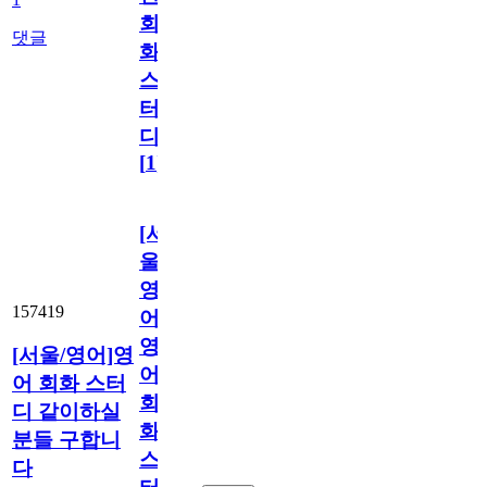
회
댓글
화
스
터
디
[
1
]
[서
울/
영
157419
어]
영
[서울/영어]영
어
어 회화 스터
회
디 같이하실
화
분들 구합니
스
다