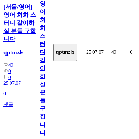
영
[서울/영어]
어
영어 회화 스
회
터디 같이하
화
실 분들 구합
스
니다
터
디
qptmzls
25.07.07
49
0
qptmzls
같
49
이
0
하
0
25.07.07
실
분
0
들
댓글
구
합
니
다