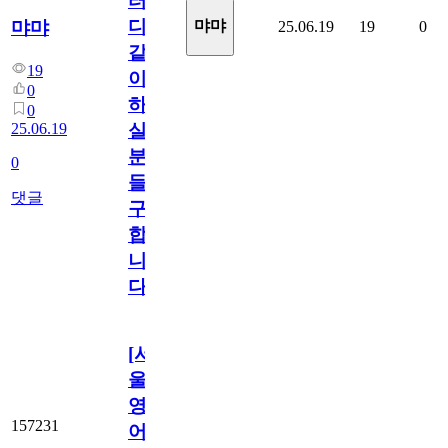
터
디
먀먀
먀먀
25.06.19
19
0
같
19
이
0
하
0
25.06.19
실
분
0
들
댓글
구
합
니
다
[서
울/
영
157231
어]