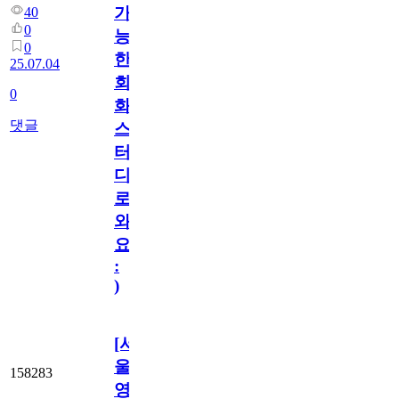
가
40
0
능
0
한
25.07.04
회
0
화
댓글
스
터
디
로
와
요
:
)
[서
울/
158283
영