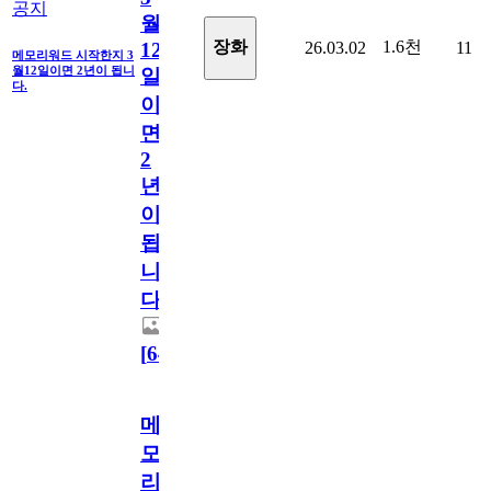
공지
월
1.6천
장화
26.03.02
11
12
메모리워드 시작한지 3
월12일이면 2년이 됩니
일
다.
이
면
2
년
이
됩
니
다.
[
64
]
메
모
리