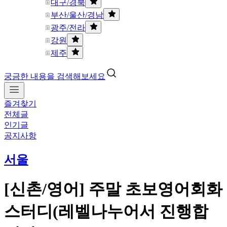
대구/경북
부산/울산/경남
광주/전라
강원
제주
궁금한 내용을 검색해보세요
즐겨찾기
전체글
인기글
공지사항
서울
[신촌/영어] 주말 초보영어회화
스터디(레벨나누어서 진행합