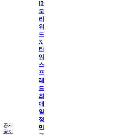
[메
모
리
워
드
X
타
임
스
프
레
드]
최
애
일
정
공지
만
공지