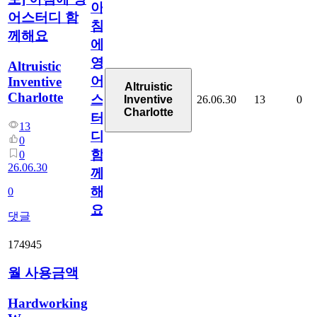
아
어스터디 함
침
께해요
에
영
Altruistic
어
Inventive
Altruistic
Charlotte
스
26.06.30
13
0
Inventive
Charlotte
터
13
디
0
함
0
26.06.30
께
해
0
요
댓글
174945
월 사용금액
Hardworking