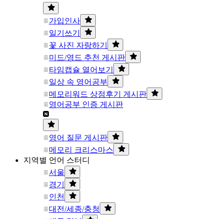
가입인사
일기쓰기
꽃 사진 자랑하기
미드/영드 추천 게시판
타임캡슐 열어보기
일상 속 영어공부
메모리워드 상점후기 게시판
영어공부 인증 게시판
영어 질문 게시판
메모리 크리스마스
지역별 언어 스터디
서울
경기
인천
대전/세종/충청