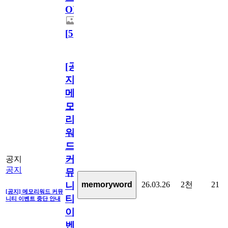
OPEN!
[
5
]
[공
지]
메
모
리
워
드
커
공지
공지
뮤
26.03.26
2천
21
memoryword
니
[공지] 메모리워드 커뮤
티
니티 이벤트 중단 안내
이
벤