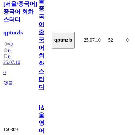
울/
[서울/중국어]
중
중국어 회화
국
스터디
어]
중
qptmzls
국
25.07.10
52
0
qptmzls
52
어
0
회
0
25.07.10
화
스
0
터
댓글
디
[서
울/
영
160309
어]