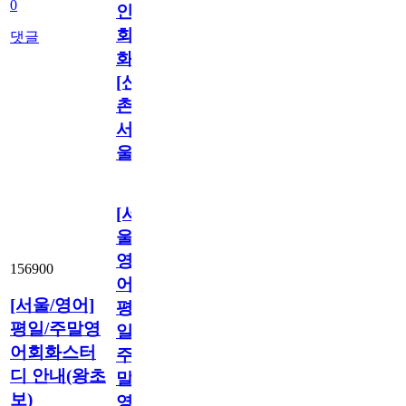
0
인
회
댓글
화
[신
촌/
서
울]
[서
울/
영
156900
어]
[서울/영어]
평
평일/주말영
일/
어회화스터
주
디 안내(왕초
말
보)
영