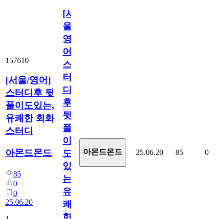
[서
울/
영
어]
157610
스
터
[서울/영어]
디
스터디후 뒷
후
풀이도있는,
뒷
유쾌한 회화
풀
스터디
이
아몬드몬드
아몬드몬드
25.06.20
85
0
도
있
85
는,
0
유
0
25.06.20
쾌
한
1