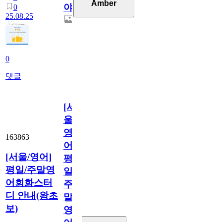
Amber
야!
0
25.08.25
0
댓글
[서
울/
영
163863
어]
[서울/영어]
평
평일/주말영
일/
어회화스터
주
디 안내(왕초
말
보)
영