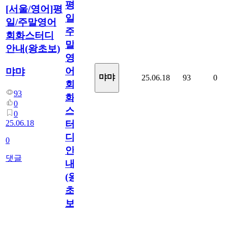
평
[서울/영어]평
일/
일/주말영어
주
회화스터디
말
안내(왕초보)
영
어
먀먀
먀먀
25.06.18
93
0
회
93
화
0
스
0
25.06.18
터
디
0
안
댓글
내
(왕
초
보)