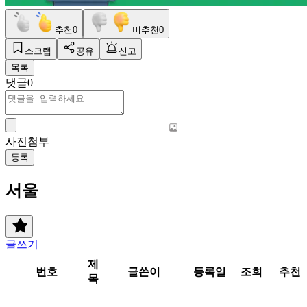
추천
0
비추천
0
스크랩
공유
신고
목록
댓글
0
사진첨부
등록
서울
글쓰기
제
번호
글쓴이
등록일
조회
추천
목