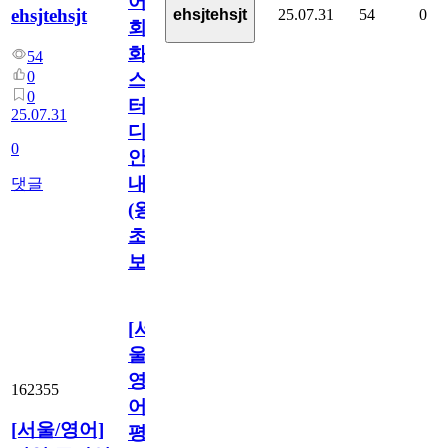
어
ehsjtehsjt
25.07.31
54
0
ehsjtehsjt
회
화
54
0
스
0
터
25.07.31
디
0
안
내
댓글
(왕
초
보)
[서
울/
영
162355
어]
[서울/영어]
평