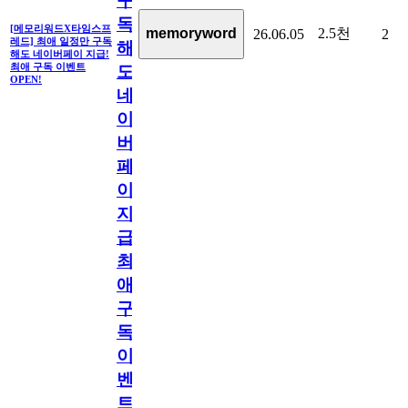
구
독
[메모리워드X타임스프
2.5천
memoryword
26.06.05
2
레드] 최애 일정만 구독
해
해도 네이버페이 지급!
최애 구독 이벤트
도
OPEN!
네
이
버
페
이
지
급!
최
애
구
독
이
벤
트