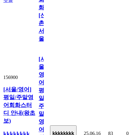
댓글
화
[신
촌/
서
울]
[서
울/
영
156900
어]
[서울/영어]
평
평일/주말영
일/
어회화스터
주
디 안내(왕초
말
보)
영
어
kkkkkkkk
25.06.16
83
0
kkkkkkkk