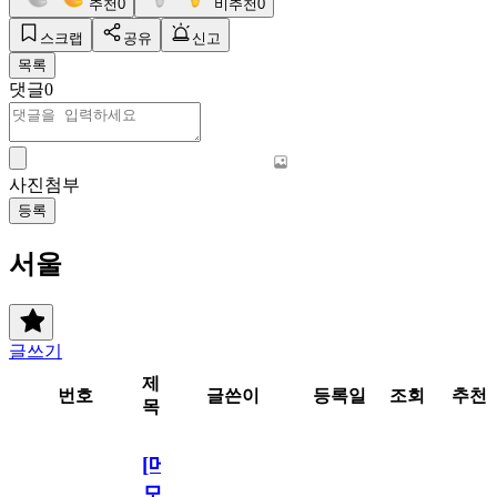
추천
0
비추천
0
스크랩
공유
신고
목록
댓글
0
사진첨부
등록
서울
글쓰기
제
번호
글쓴이
등록일
조회
추천
목
[메
모