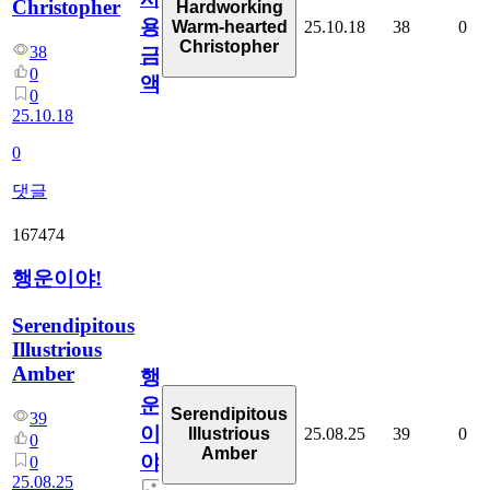
Christopher
Hardworking
용
25.10.18
38
0
Warm-hearted
Christopher
38
금
0
액
0
25.10.18
0
댓글
167474
행운이야!
Serendipitous
Illustrious
Amber
행
운
Serendipitous
39
이
25.08.25
39
0
Illustrious
0
Amber
야!
0
25.08.25