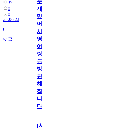
무
33
재
0
0
밌
25.06.23
어
0
서
영
댓글
어
랑
금
방
친
해
집
니
다
[서