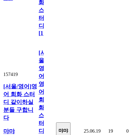
화
스
터
디
[
1
]
[서
울/
영
157419
어]
영
[서울/영어]영
어
어 회화 스터
회
디 같이하실
화
분들 구합니
스
다
터
디
먀먀
먀먀
25.06.19
19
0