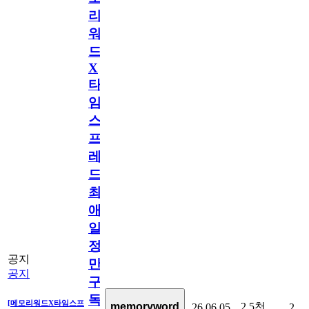
리
워
드
X
타
임
스
프
레
드]
최
애
일
정
공지
만
공지
구
독
[메모리워드X타임스프
2.5천
memoryword
26.06.05
2