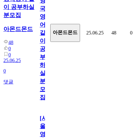
영
이 공부하실
국
분모집
영
어
아몬드몬드
같
아몬드몬드
25.06.25
48
0
이
48
공
0
0
부
25.06.25
하
0
실
분
댓글
모
집
[서
울/
영