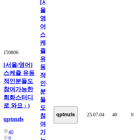
[서
울/
영
어]
스
케
쥴
159806
유
[서울/영어]
동
스케쥴 유동
적
적인분들도
인
참여가능한
분
회화스터디
들
로 와요 : )
도
25.07.04
40
0
qptmzls
참
qptmzls
여
가
40
0