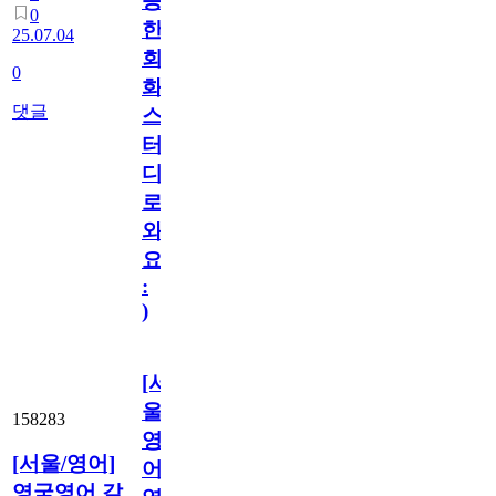
능
0
한
25.07.04
회
0
화
댓글
스
터
디
로
와
요
:
)
[서
울/
158283
영
[서울/영어]
어]
영국영어 같