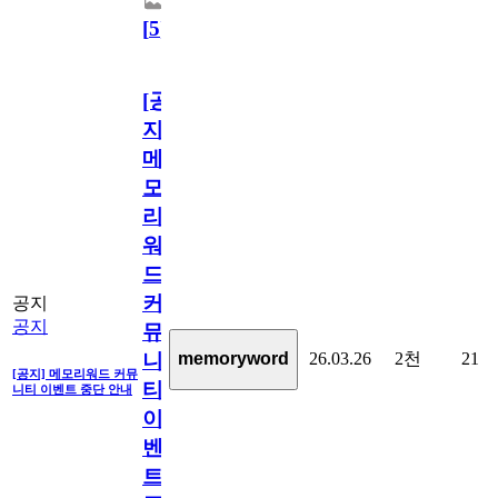
[
5
]
[공
지]
메
모
리
워
드
커
공지
공지
뮤
26.03.26
2천
21
memoryword
니
[공지] 메모리워드 커뮤
티
니티 이벤트 중단 안내
이
벤
트