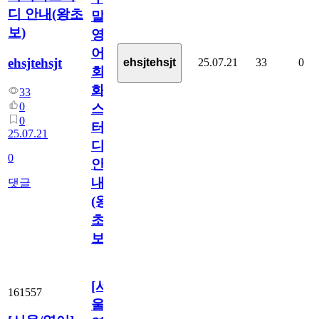
디 안내(왕초
말
보)
영
어
ehsjtehsjt
25.07.21
33
0
ehsjtehsjt
회
화
33
0
스
0
터
25.07.21
디
0
안
내
댓글
(왕
초
보)
[서
161557
울/