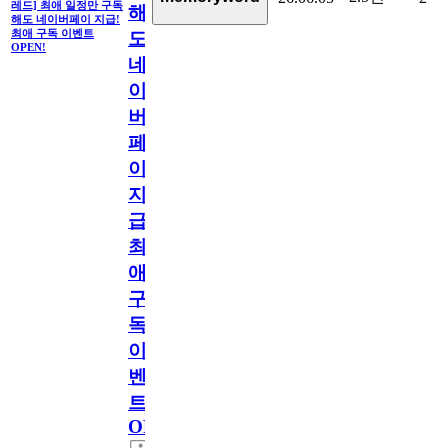
레드] 최애 일정만 구독
해
해도 네이버페이 지급!
최애 구독 이벤트
도
OPEN!
네
이
버
페
이
지
급!
최
애
구
독
이
벤
트
OPEN!