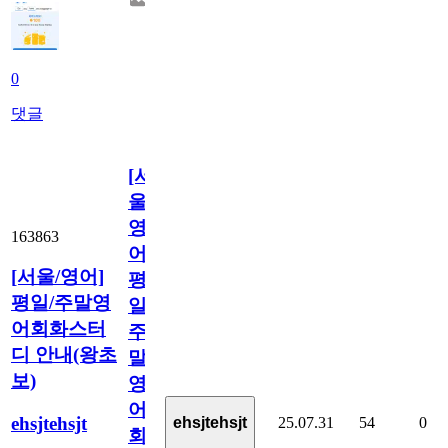
0
댓글
[서
울/
영
163863
어]
[서울/영어]
평
평일/주말영
일/
어회화스터
주
디 안내(왕초
말
보)
영
어
ehsjtehsjt
25.07.31
54
0
ehsjtehsjt
회