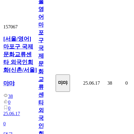
울/
영
어]
마
157067
포
[서울/영어]
구
마포구 국제
국
문화교류센
제
타 외국인회
문
화[신촌/서울]
화
교
먀먀
먀먀
25.06.17
38
0
류
센
38
타
0
0
외
25.06.17
국
0
인
회