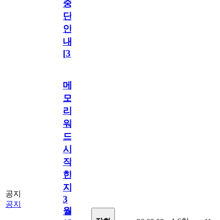
중
단
안
내
[
31
]
메
모
리
워
드
시
작
한
지
공지
3
공지
월