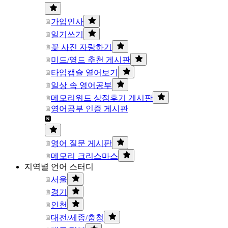
가입인사
일기쓰기
꽃 사진 자랑하기
미드/영드 추천 게시판
타임캡슐 열어보기
일상 속 영어공부
메모리워드 상점후기 게시판
영어공부 인증 게시판
영어 질문 게시판
메모리 크리스마스
지역별 언어 스터디
서울
경기
인천
대전/세종/충청