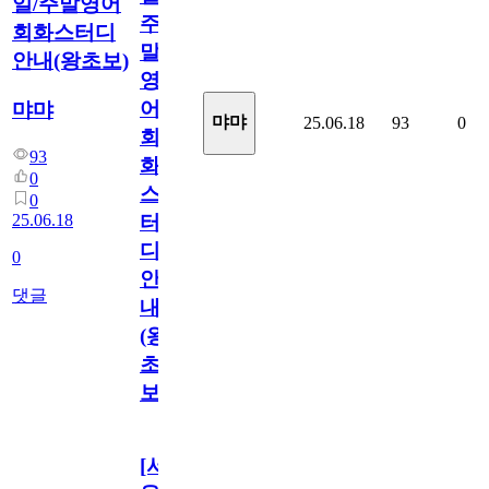
일/주말영어
주
회화스터디
말
안내(왕초보)
영
어
먀먀
먀먀
25.06.18
93
0
회
93
화
0
스
0
25.06.18
터
디
0
안
댓글
내
(왕
초
보)
[서