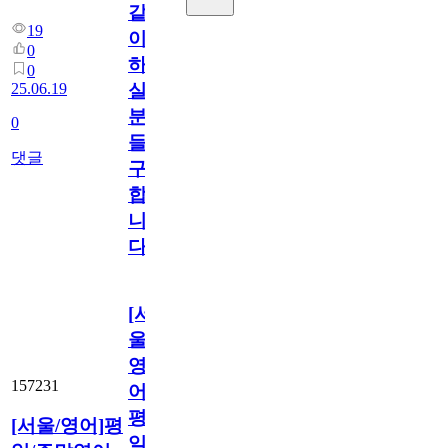
같
19
이
0
하
0
25.06.19
실
분
0
들
댓글
구
합
니
다
[서
울/
영
157231
어]
평
[서울/영어]평
일/