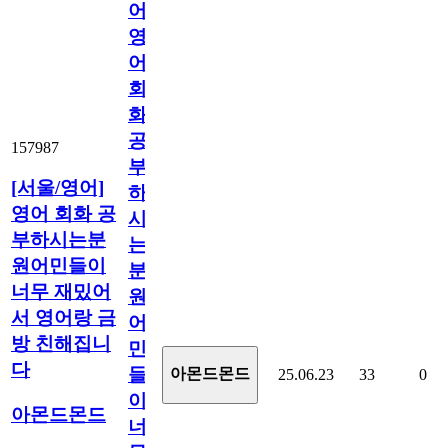
어]
영
어
회
화
공
157987
부
[서울/영어]
하
영어 회화 공
시
부하시는분
는
원어민들이
분
너무 재밌어
원
서 영어랑 금
어
방 친해집니
민
다
들
아몬드몬드
25.06.23
33
0
이
아몬드몬드
너