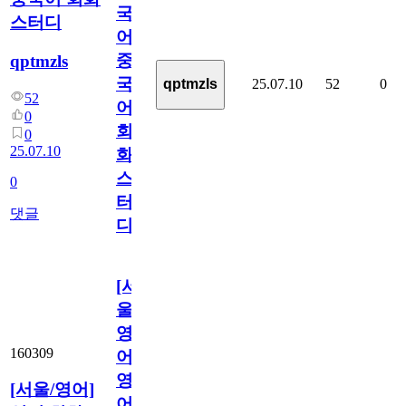
국
스터디
어]
중
qptmzls
국
25.07.10
52
0
qptmzls
52
어
0
회
0
25.07.10
화
스
0
터
댓글
디
[서
울/
영
160309
어]
영
[서울/영어]
어