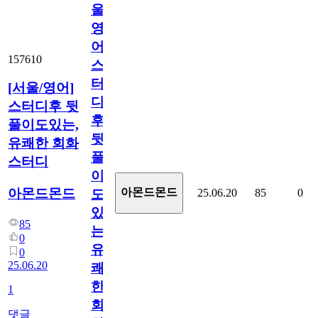
울/
영
어]
157610
스
터
[서울/영어]
디
스터디후 뒷
후
풀이도있는,
뒷
유쾌한 회화
풀
스터디
이
아몬드몬드
아몬드몬드
25.06.20
85
0
도
있
85
는,
0
유
0
25.06.20
쾌
한
1
회
댓글