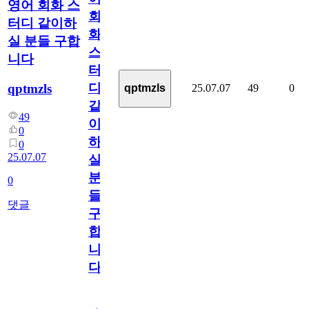
영어 회화 스
회
터디 같이하
화
실 분들 구합
스
니다
터
디
qptmzls
25.07.07
49
0
qptmzls
같
49
이
0
하
0
25.07.07
실
분
0
들
댓글
구
합
니
다