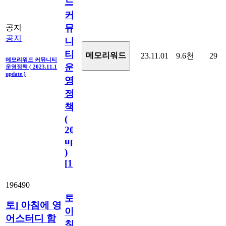
드
커
뮤
공지
공지
니
티
메모리워드
23.11.01
9.6천
29
메모리워드 커뮤니티
운
운영정책 ( 2023.11.1
update )
영
정
책
(
2023.11.1
update
)
[
110
]
196490
토]
토] 아침에 영
아
어스터디 함
침