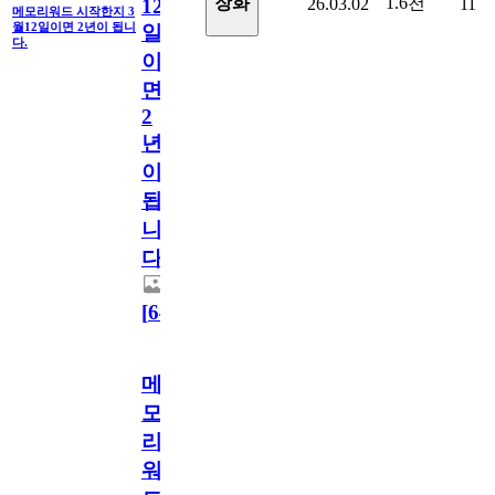
1.6천
장화
26.03.02
11
12
메모리워드 시작한지 3
월12일이면 2년이 됩니
일
다.
이
면
2
년
이
됩
니
다.
[
64
]
메
모
리
워