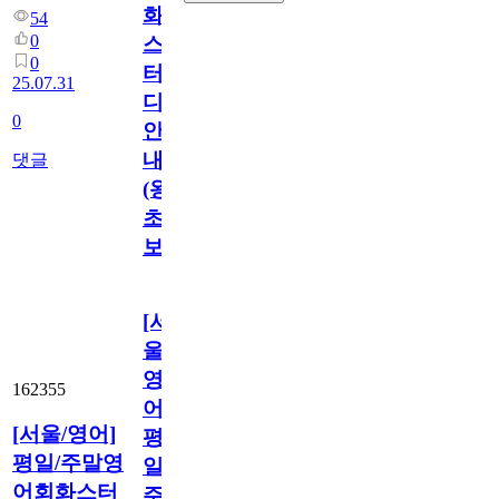
화
54
0
스
0
터
25.07.31
디
0
안
내
댓글
(왕
초
보)
[서
울/
영
162355
어]
[서울/영어]
평
평일/주말영
일/
어회화스터
주