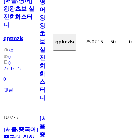
[서울/영어]
영
왕왕초보 실
어]
전회화스터
왕
디
왕
초
qptmzls
보
25.07.15
50
0
qptmzls
실
50
0
전
0
회
25.07.15
화
0
스
터
댓글
디
160775
[서
울/
[서울/중국어]
중
중국어 회화