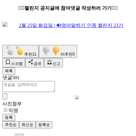
👇🏻챌린지 공지글에 참여댓글 작성하러 가기👇🏻
추천
11
비추천
0
스크랩
공유
신고
목록
댓글
501
사진첨부
익명
등록
추천순
최신순
등록순