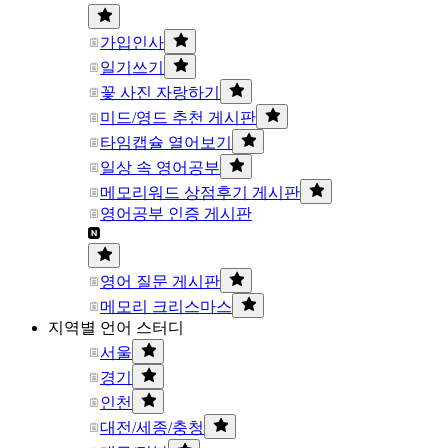
가입인사
일기쓰기
꽃 사진 자랑하기
미드/영드 추천 게시판
타임캡슐 열어보기
일상 속 영어공부
메모리워드 상점후기 게시판
영어공부 인증 게시판
영어 질문 게시판
메모리 크리스마스
지역별 언어 스터디
서울
경기
인천
대전/세종/충청