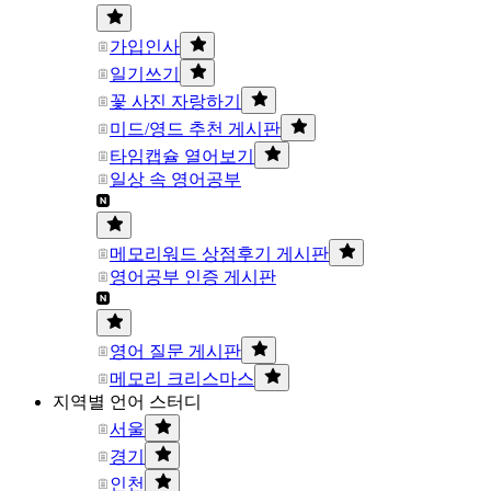
가입인사
일기쓰기
꽃 사진 자랑하기
미드/영드 추천 게시판
타임캡슐 열어보기
일상 속 영어공부
메모리워드 상점후기 게시판
영어공부 인증 게시판
영어 질문 게시판
메모리 크리스마스
지역별 언어 스터디
서울
경기
인천