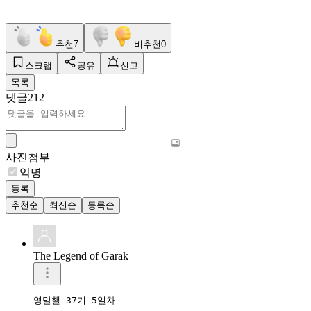
추천
7
비추천
0
스크랩
공유
신고
목록
댓글
212
사진첨부
익명
등록
추천순
최신순
등록순
The Legend of Garak
영말챌 37기 5일차