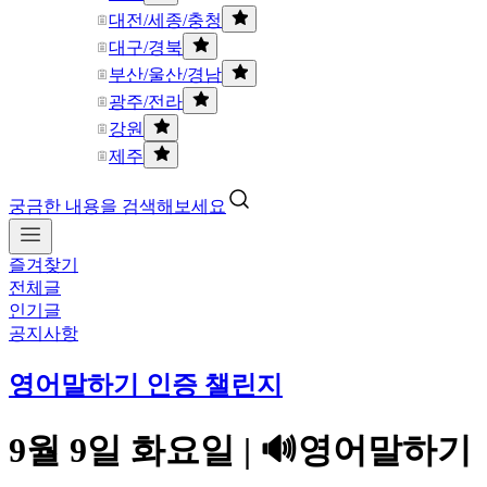
대전/세종/충청
대구/경북
부산/울산/경남
광주/전라
강원
제주
궁금한 내용을 검색해보세요
즐겨찾기
전체글
인기글
공지사항
영어말하기 인증 챌린지
9월 9일 화요일 | 🔊영어말하기