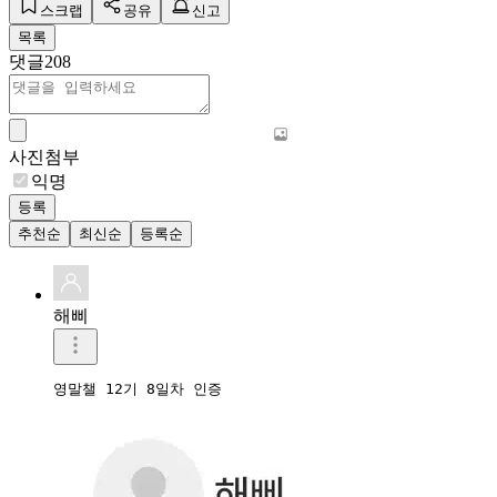
스크랩
공유
신고
목록
댓글
208
사진첨부
익명
등록
추천순
최신순
등록순
해삐
영말챌 12기 8일차 인증