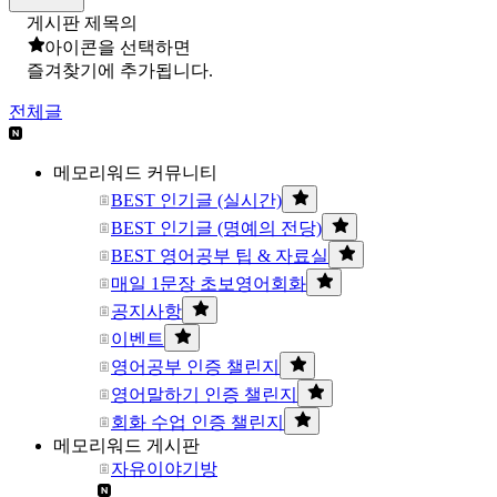
게시판 제목의
아이콘을 선택하면
즐겨찾기에 추가됩니다.
전체글
메모리워드 커뮤니티
BEST 인기글 (실시간)
BEST 인기글 (명예의 전당)
BEST 영어공부 팁 & 자료실
매일 1문장 초보영어회화
공지사항
이벤트
영어공부 인증 챌린지
영어말하기 인증 챌린지
회화 수업 인증 챌린지
메모리워드 게시판
자유이야기방