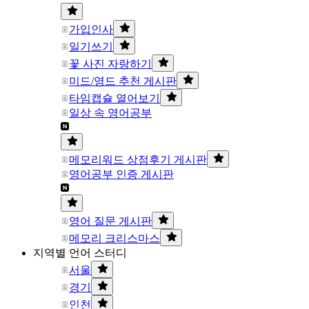
가입인사
일기쓰기
꽃 사진 자랑하기
미드/영드 추천 게시판
타임캡슐 열어보기
일상 속 영어공부
메모리워드 상점후기 게시판
영어공부 인증 게시판
영어 질문 게시판
메모리 크리스마스
지역별 언어 스터디
서울
경기
인천