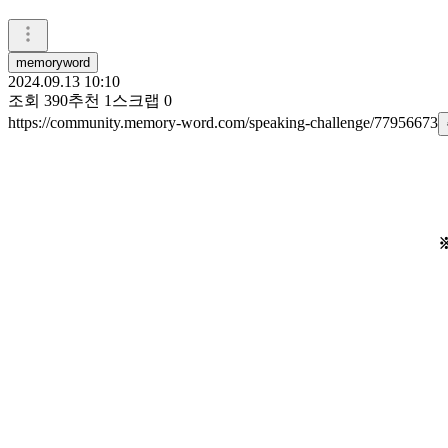
memoryword
2024.09.13 10:10
조회
390
추천
1
스크랩
0
https://community.memory-word.com/speaking-challenge/77956673