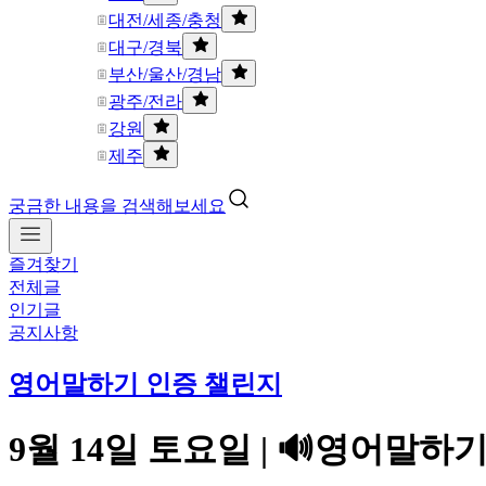
대전/세종/충청
대구/경북
부산/울산/경남
광주/전라
강원
제주
궁금한 내용을 검색해보세요
즐겨찾기
전체글
인기글
공지사항
영어말하기 인증 챌린지
9월 14일 토요일 | 🔊영어말하