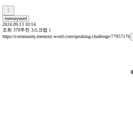
memoryword
2024.09.13 10:14
조회
379
추천
3
스크랩
1
https://community.memory-word.com/speaking-challenge/77957176