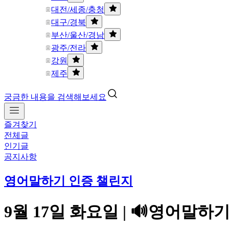
대전/세종/충청
대구/경북
부산/울산/경남
광주/전라
강원
제주
궁금한 내용을 검색해보세요
즐겨찾기
전체글
인기글
공지사항
영어말하기 인증 챌린지
9월 17일 화요일 | 🔊영어말하