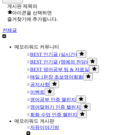
게시판 제목의
아이콘을 선택하면
즐겨찾기에 추가됩니다.
전체글
메모리워드 커뮤니티
BEST 인기글 (실시간)
BEST 인기글 (명예의 전당)
BEST 영어공부 팁 & 자료실
매일 1문장 초보영어회화
공지사항
이벤트
영어공부 인증 챌린지
영어말하기 인증 챌린지
회화 수업 인증 챌린지
메모리워드 게시판
자유이야기방