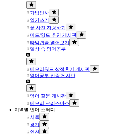
가입인사
일기쓰기
꽃 사진 자랑하기
미드/영드 추천 게시판
타임캡슐 열어보기
일상 속 영어공부
메모리워드 상점후기 게시판
영어공부 인증 게시판
영어 질문 게시판
메모리 크리스마스
지역별 언어 스터디
서울
경기
인천