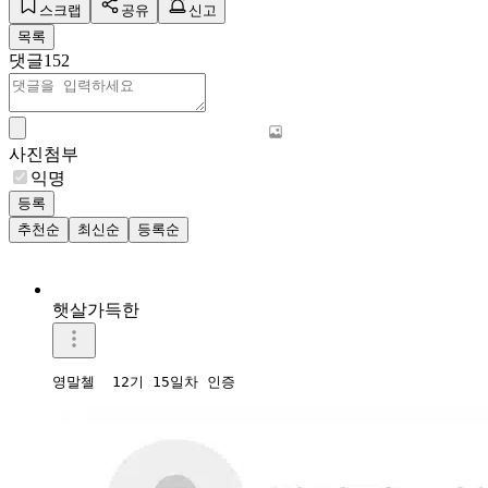
스크랩
공유
신고
목록
댓글
152
사진첨부
익명
등록
추천순
최신순
등록순
햇살가득한
영말첼  12기 15일차 인증 