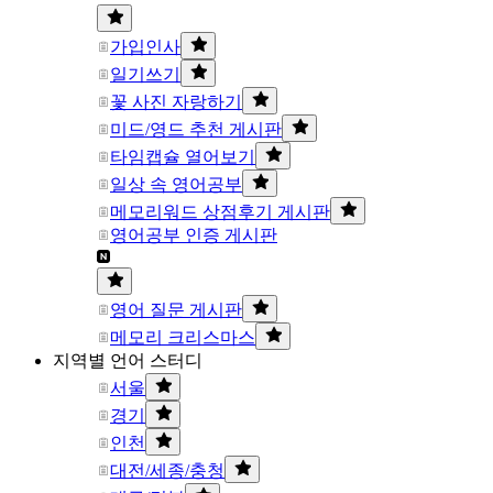
가입인사
일기쓰기
꽃 사진 자랑하기
미드/영드 추천 게시판
타임캡슐 열어보기
일상 속 영어공부
메모리워드 상점후기 게시판
영어공부 인증 게시판
영어 질문 게시판
메모리 크리스마스
지역별 언어 스터디
서울
경기
인천
대전/세종/충청