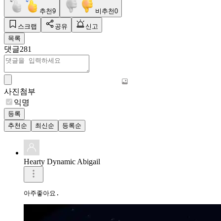
추천
9
비추천
0
스크랩
공유
신고
목록
댓글
281
사진첨부
익명
등록
추천순
최신순
등록순
Hearty Dynamic Abigail
아주좋아요.