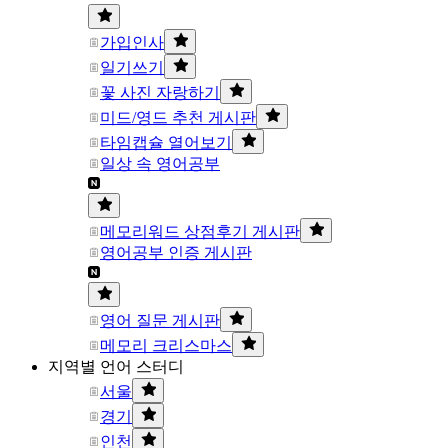
가입인사
일기쓰기
꽃 사진 자랑하기
미드/영드 추천 게시판
타임캡슐 열어보기
일상 속 영어공부
메모리워드 상점후기 게시판
영어공부 인증 게시판
영어 질문 게시판
메모리 크리스마스
지역별 언어 스터디
서울
경기
인천