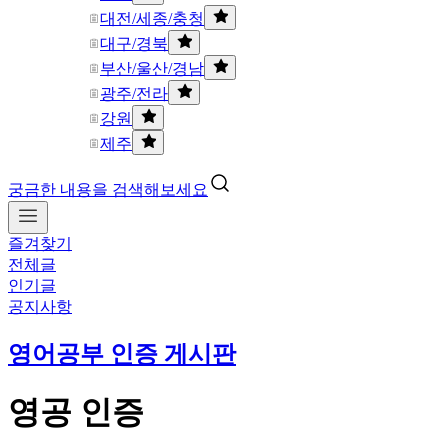
대전/세종/충청
대구/경북
부산/울산/경남
광주/전라
강원
제주
궁금한 내용을 검색해보세요
즐겨찾기
전체글
인기글
공지사항
영어공부 인증 게시판
영공 인증