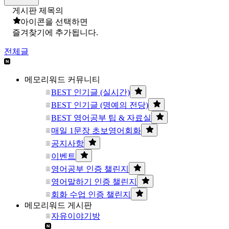
게시판 제목의
아이콘을 선택하면
즐겨찾기에 추가됩니다.
전체글
메모리워드 커뮤니티
BEST 인기글 (실시간)
BEST 인기글 (명예의 전당)
BEST 영어공부 팁 & 자료실
매일 1문장 초보영어회화
공지사항
이벤트
영어공부 인증 챌린지
영어말하기 인증 챌린지
회화 수업 인증 챌린지
메모리워드 게시판
자유이야기방