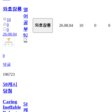
와호잠룡
영
어
10
공
0
와호잠룡
26.08.04
10
0
0
부
0
26.08.04
928
0
댓글
196723
50캐시
당첨
Caring
50
Ineffable
캐