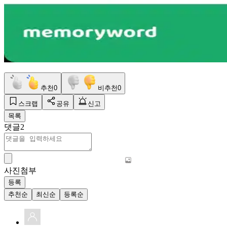
추천
0
비추천
0
스크랩
공유
신고
목록
댓글
2
사진첨부
등록
추천순
최신순
등록순