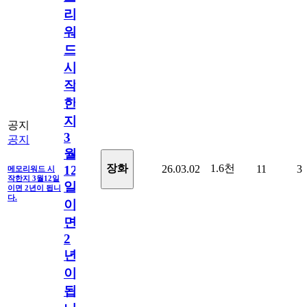
리
워
드
시
작
한
지
공지
3
공지
월
1.6천
장화
26.03.02
11
3
12
메모리워드 시
작한지 3월12일
일
이면 2년이 됩니
다.
이
면
2
년
이
됩