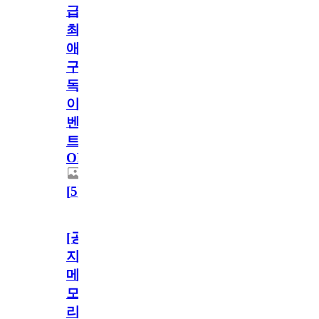
급!
최
애
구
독
이
벤
트
OPEN!
[
5
]
[공
지]
메
모
리