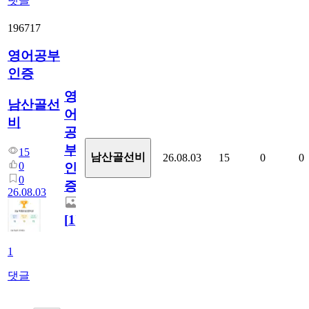
댓글
196717
영어공부
인증
영
남산골선
어
비
공
부
15
남산골선비
26.08.03
15
0
0
0
인
0
증
26.08.03
[
1
]
1
댓글