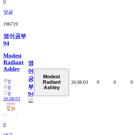
0
댓글
196719
영어공부
94
Modest
Radiant
영
Ashley
어
Modest
공
9
26.08.03
9
0
0
Radiant
부
0
Ashley
0
94
26.08.03
0