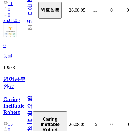
11
공
0
와호잠룡
26.08.05
11
0
0
부
0
26.08.05
929
0
댓글
196731
영어공부
완료
영
Caring
Ineffable
어
Robert
공
Caring
부
15
26.08.05
15
0
0
Ineffable
완
Robert
0