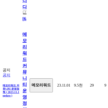
니
다.
[
64
]
메
모
리
워
드
커
공지
뮤
공지
니
티
메모리워드
23.11.01
9.5천
29
9
메모리워드 커
뮤니티 운영정
운
책 ( 2023.11.1
update )
영
정