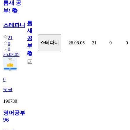
틈새 공
부! 📚
틈
스테파니
새
21
공
스테파니
26.08.05
21
0
0
0
부!
0
📚
26.08.05
0
댓글
196738
영어공부
96