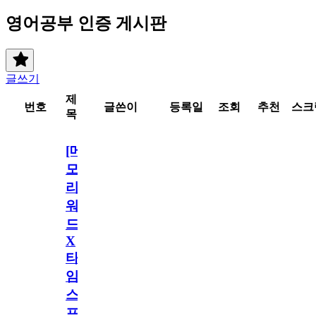
영어공부 인증 게시판
글쓰기
제
번호
글쓴이
등록일
조회
추천
스크
목
[메
모
리
워
드
X
타
임
스
프