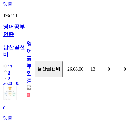
댓글
196743
영어공부
인증
영
남산골선
어
비
공
부
13
남산골선비
26.08.06
13
0
0
0
인
0
증
26.08.06
0
댓글