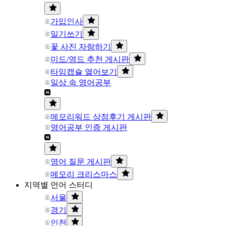
가입인사
일기쓰기
꽃 사진 자랑하기
미드/영드 추천 게시판
타임캡슐 열어보기
일상 속 영어공부
메모리워드 상점후기 게시판
영어공부 인증 게시판
영어 질문 게시판
메모리 크리스마스
지역별 언어 스터디
서울
경기
인천