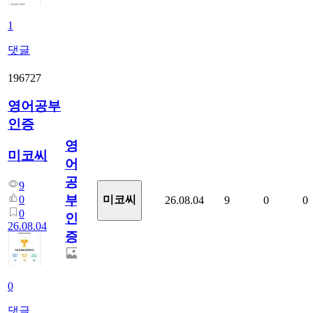
1
댓글
196727
영어공부
인증
영
미코씨
어
공
9
부
0
미코씨
26.08.04
9
0
0
0
인
26.08.04
증
0
댓글