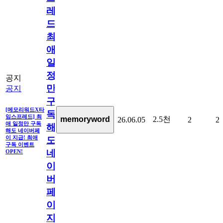
레
드]
최
애
일
정
공지
만
공지
구
[메모리워드X타
독
임스프레드] 최
2.5천
memoryword
26.06.05
2
2
애 일정만 구독
해
해도 네이버페
이 지급! 최애
도
구독 이벤트
네
OPEN!
이
버
페
이
지