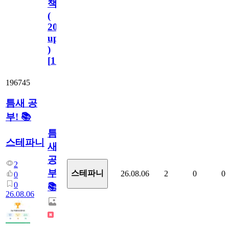
책
(
2023.11.1
update
)
[
110
]
196745
틈새 공
부! 📚
틈
스테파니
새
공
2
부!
스테파니
26.08.06
2
0
0
0
0
📚
26.08.06