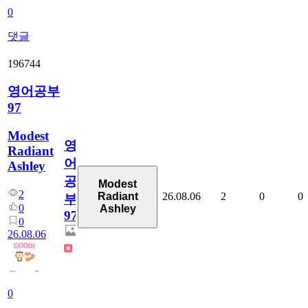
0
댓글
196744
영어공부
97
Modest
영
Radiant
어
Ashley
공
Modest
2
26.08.06
2
0
0
Radiant
부
0
Ashley
97
0
26.08.06
0