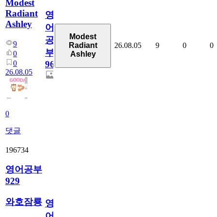
Modest
Radiant
영
Ashley
어
Modest
공
9
26.08.05
9
0
0
Radiant
부
0
Ashley
0
96
26.08.05
0
댓글
196734
영어공부
929
와호잠룡
영
어