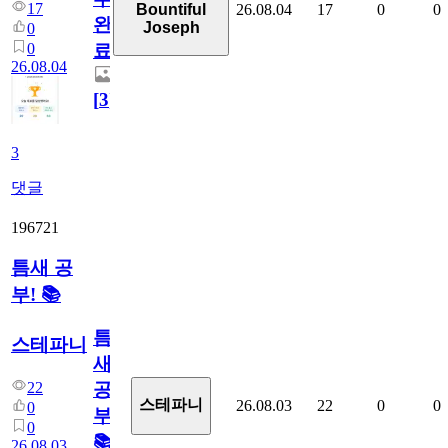
17
26.08.04
17
0
0
Bountiful
완
Joseph
0
0
료
26.08.04
[
3
]
3
댓글
196721
틈새 공
부! 📚
틈
스테파니
새
22
공
스테파니
26.08.03
22
0
0
0
부!
0
📚
26.08.03