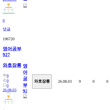
0
댓글
196720
영어공부
927
와호잠룡
영
어
9
공
0
와호잠룡
26.08.03
9
0
0
부
0
26.08.03
927