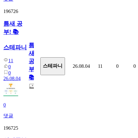
196726
틈새 공
부! 📚
틈
스테파니
새
11
공
스테파니
26.08.04
11
0
0
0
부!
0
📚
26.08.04
0
댓글
196725