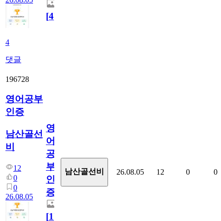
[
4
]
4
댓글
196728
영어공부
인증
영
남산골선
어
비
공
부
12
남산골선비
26.08.05
12
0
0
0
인
0
증
26.08.05
[
1
]