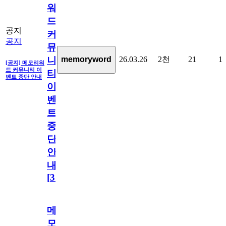
워
드
공지
커
공지
뮤
26.03.26
2천
21
1
memoryword
니
[공지] 메모리워
드 커뮤니티 이
티
벤트 중단 안내
이
벤
트
중
단
안
내
[
31
]
메
모