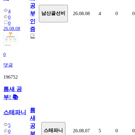
공
4
부
남산골선비
26.08.08
4
0
0
0
인
0
26.08.08
증
0
댓글
196752
틈새 공
부! 📚
틈
스테파니
새
5
공
스테파니
26.08.07
5
0
0
0
부!