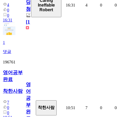
Caring
당
4
16:31
4
0
0
Ineffable
첨
Robert
0
0
16:31
[
1
]
1
댓글
196761
영어공부
완료
영
착한사람
어
공
7
부
0
착한사람
10:51
7
0
0
완
0