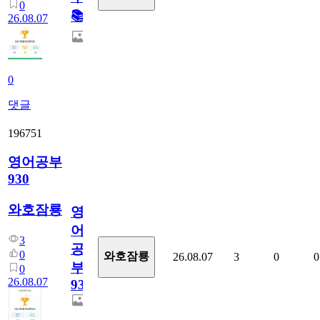
0
📚
26.08.07
0
댓글
196751
영어공부
930
와호잠룡
영
어
3
공
0
와호잠룡
26.08.07
3
0
0
부
0
26.08.07
930