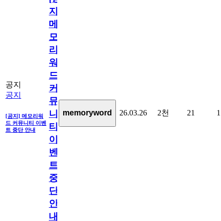
지]
메
모
리
워
드
공지
커
공지
뮤
26.03.26
2천
21
1
memoryword
니
[공지] 메모리워
드 커뮤니티 이벤
티
트 중단 안내
이
벤
트
중
단
안
내