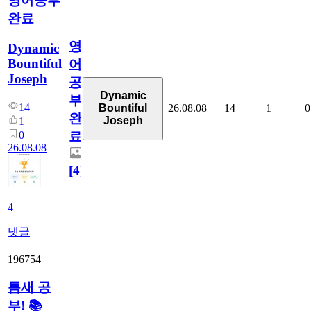
영어공부
완료
영
Dynamic
Bountiful
어
Joseph
공
Dynamic
부
14
26.08.08
14
1
0
Bountiful
완
Joseph
1
0
료
26.08.08
[
4
]
4
댓글
196754
틈새 공
부! 📚