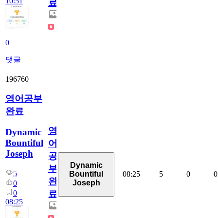
10:51
료
0
댓글
196760
영어공부
완료
영
Dynamic
Bountiful
어
Joseph
공
Dynamic
부
5
08:25
5
0
0
Bountiful
완
Joseph
0
0
료
08:25