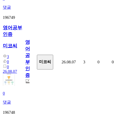
댓글
196749
영어공부
인증
영
미코씨
어
공
3
부
0
미코씨
26.08.07
3
0
0
0
인
26.08.07
증
0
댓글
196748