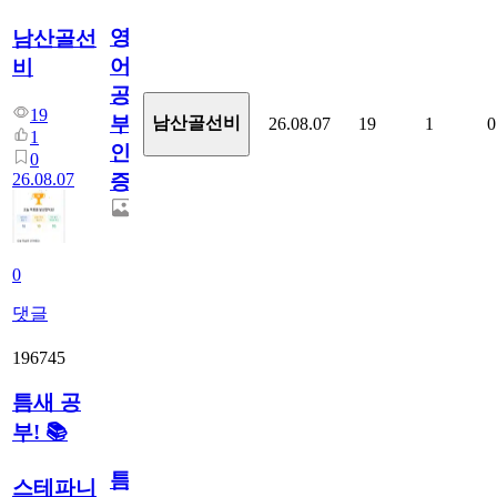
영
남산골선
어
비
공
19
부
남산골선비
26.08.07
19
1
0
1
인
0
26.08.07
증
0
댓글
196745
틈새 공
부! 📚
틈
스테파니