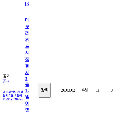
[
31
]
메
모
리
워
드
시
작
한
지
공지
3
공지
월
1.6천
장화
26.03.02
11
3
12
메모리워드 시작
한지 3월12일이
일
면 2년이 됩니다.
이
면