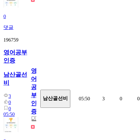
0
댓글
196759
영어공부
인증
영
남산골선
어
비
공
부
3
남산골선비
05:50
3
0
0
0
인
0
증
05:50