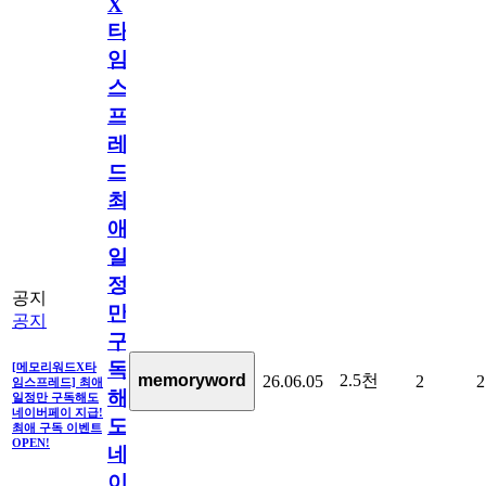
X
타
임
스
프
레
드]
최
애
일
정
공지
만
공지
구
독
[메모리워드X타
2.5천
memoryword
26.06.05
2
2
임스프레드] 최애
해
일정만 구독해도
네이버페이 지급!
도
최애 구독 이벤트
OPEN!
네
이