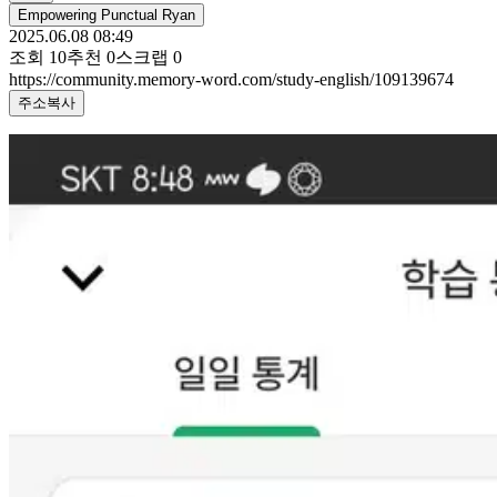
Empowering Punctual Ryan
2025.06.08 08:49
조회
10
추천
0
스크랩
0
https://community.memory-word.com/study-english/109139674
주소복사