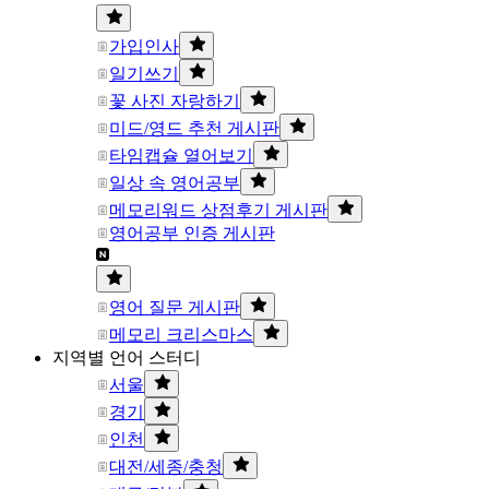
가입인사
일기쓰기
꽃 사진 자랑하기
미드/영드 추천 게시판
타임캡슐 열어보기
일상 속 영어공부
메모리워드 상점후기 게시판
영어공부 인증 게시판
영어 질문 게시판
메모리 크리스마스
지역별 언어 스터디
서울
경기
인천
대전/세종/충청