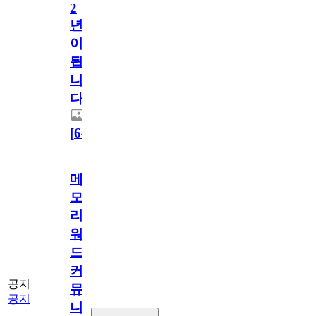
2
년
이
됩
니
다.
[
64
]
메
모
리
워
드
커
공지
뮤
공지
니