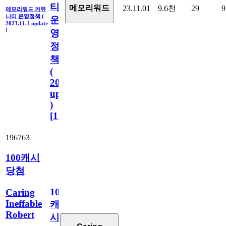
티
메모리워드
23.11.01
9.6천
29
9
메모리워드 커뮤
니티 운영정책 (
운
2023.11.1 update
)
영
정
책
(
2023.11.1
update
)
[
110
]
196763
100캐시
당첨
100
Caring
Ineffable
캐
Robert
시