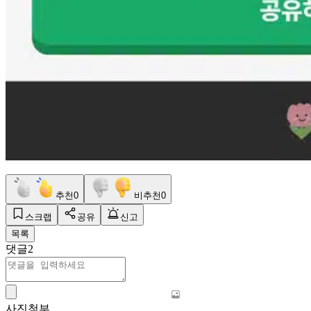
추천
0
비추천
0
스크랩
공유
신고
목록
댓글
2
사진첨부