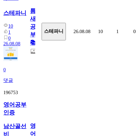
틈
스테파니
새
10
공
스테파니
26.08.08
10
1
0
1
부!
0
📚
26.08.08
0
댓글
196753
영어공부
인증
영
남산골선
어
비