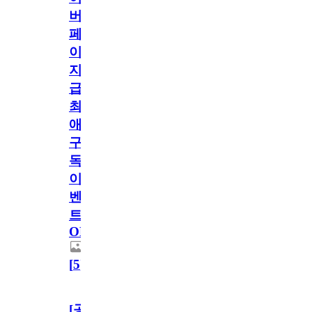
버
페
이
지
급!
최
애
구
독
이
벤
트
OPEN!
[
5
]
[공