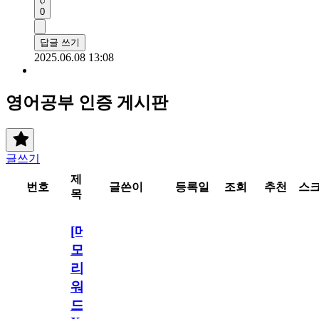
0
답글 쓰기
2025.06.08 13:08
영어공부 인증 게시판
글쓰기
제
번호
글쓴이
등록일
조회
추천
스
목
[메
모
리
워
드