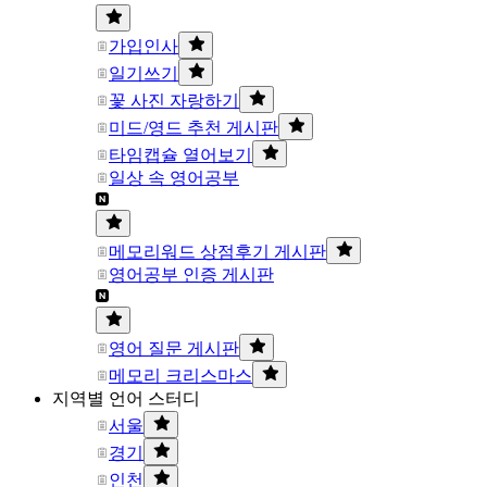
가입인사
일기쓰기
꽃 사진 자랑하기
미드/영드 추천 게시판
타임캡슐 열어보기
일상 속 영어공부
메모리워드 상점후기 게시판
영어공부 인증 게시판
영어 질문 게시판
메모리 크리스마스
지역별 언어 스터디
서울
경기
인천