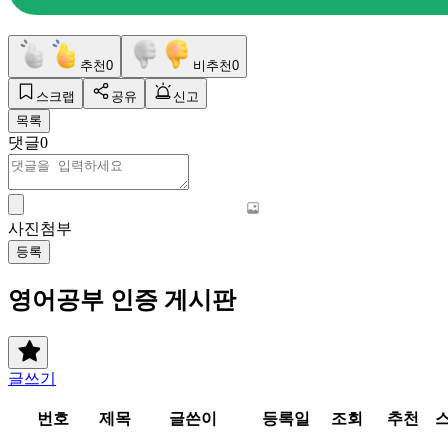
추천
0
비추천
0
스크랩
공유
신고
목록
댓글
0
사진첨부
등록
영어공부 인증 게시판
글쓰기
번호
제목
글쓴이
등록일
조회
추천