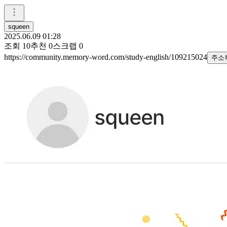
squeen
2025.06.09 01:28
조회
10
추천
0
스크랩
0
https://community.memory-word.com/study-english/109215024
주소