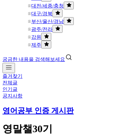
대전/세종/충청
대구/경북
부산/울산/경남
광주/전라
강원
제주
궁금한 내용을 검색해보세요
즐겨찾기
전체글
인기글
공지사항
영어공부 인증 게시판
영말챌30기