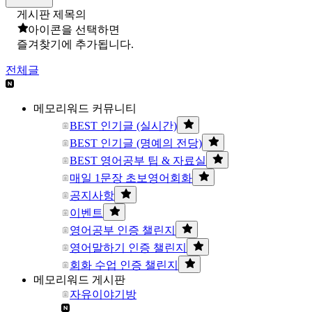
게시판 제목의
아이콘을 선택하면
즐겨찾기에 추가됩니다.
전체글
메모리워드 커뮤니티
BEST 인기글 (실시간)
BEST 인기글 (명예의 전당)
BEST 영어공부 팁 & 자료실
매일 1문장 초보영어회화
공지사항
이벤트
영어공부 인증 챌린지
영어말하기 인증 챌린지
회화 수업 인증 챌린지
메모리워드 게시판
자유이야기방