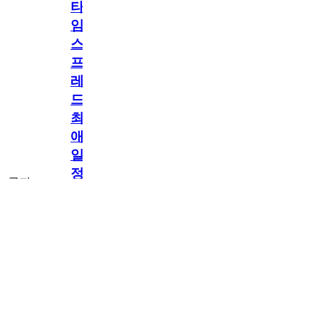
타
임
스
프
레
드]
최
애
일
정
공지
만
공지
구
독
[메모리워드X타
2.5천
memoryword
26.06.05
2
2
임스프레드] 최애
해
일정만 구독해도
네이버페이 지급!
도
최애 구독 이벤트
OPEN!
네
이