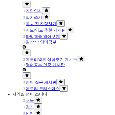
가입인사
일기쓰기
꽃 사진 자랑하기
미드/영드 추천 게시판
타임캡슐 열어보기
일상 속 영어공부
메모리워드 상점후기 게시판
영어공부 인증 게시판
영어 질문 게시판
메모리 크리스마스
지역별 언어 스터디
서울
경기
인천