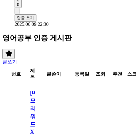
0
답글 쓰기
2025.06.09 22:30
영어공부 인증 게시판
글쓰기
제
번호
글쓴이
등록일
조회
추천
스
목
[메
모
리
워
드
X