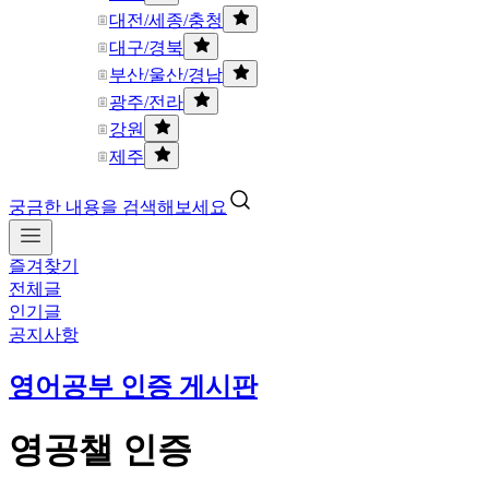
대전/세종/충청
대구/경북
부산/울산/경남
광주/전라
강원
제주
궁금한 내용을 검색해보세요
즐겨찾기
전체글
인기글
공지사항
영어공부 인증 게시판
영공챌 인증