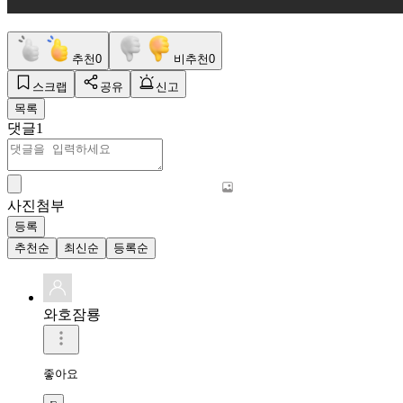
추천
0
비추천
0
스크랩
공유
신고
목록
댓글
1
사진첨부
등록
추천순
최신순
등록순
와호잠룡
좋아요 