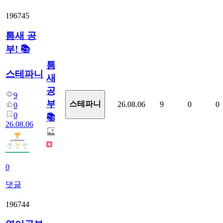
196745
틈새 공
부! 📚
틈
스테파니
새
공
9
부!
스테파니
26.08.06
9
0
0
0
0
📚
26.08.06
0
댓글
196744