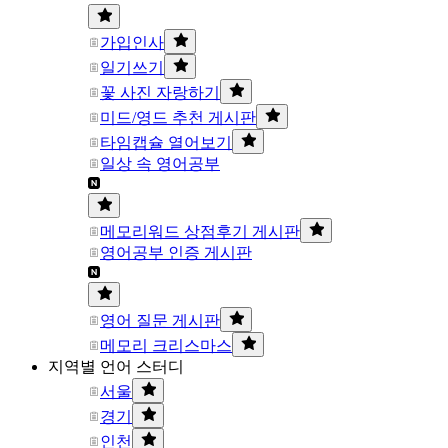
가입인사
일기쓰기
꽃 사진 자랑하기
미드/영드 추천 게시판
타임캡슐 열어보기
일상 속 영어공부
메모리워드 상점후기 게시판
영어공부 인증 게시판
영어 질문 게시판
메모리 크리스마스
지역별 언어 스터디
서울
경기
인천