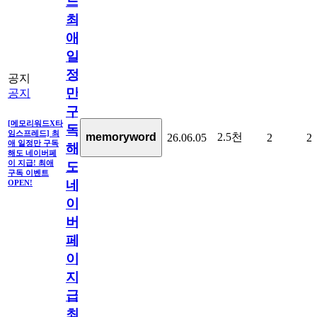
드]
최
애
일
정
공지
만
공지
구
[메모리워드X타
독
임스프레드] 최
2.5천
memoryword
26.06.05
2
2
애 일정만 구독
해
해도 네이버페
이 지급! 최애
도
구독 이벤트
네
OPEN!
이
버
페
이
지
급!
최