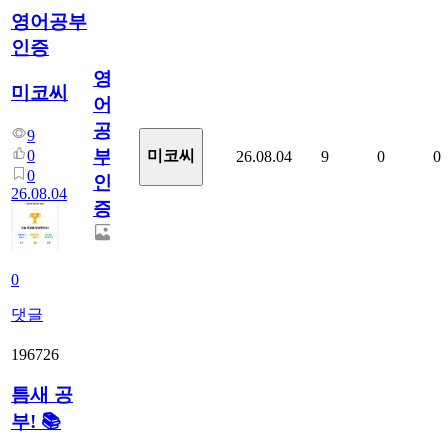
영어공부
인증
영
미코씨
어
공
9
부
0
미코씨
26.08.04
9
0
0
0
인
26.08.04
증
0
댓글
196726
틈새 공
부! 📚