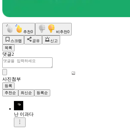
추천
0
비추천
0
스크랩
공유
신고
목록
댓글
2
사진첨부
등록
추천순
최신순
등록순
난 이과다