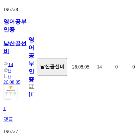
196728
영어공부
인증
영
남산골선
어
비
공
부
14
남산골선비
26.08.05
14
0
0
0
인
0
증
26.08.05
[
1
]
1
댓글
196727