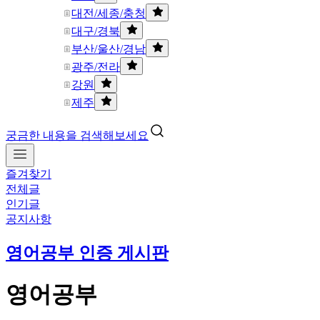
대전/세종/충청
대구/경북
부산/울산/경남
광주/전라
강원
제주
궁금한 내용을 검색해보세요
즐겨찾기
전체글
인기글
공지사항
영어공부 인증 게시판
영어공부