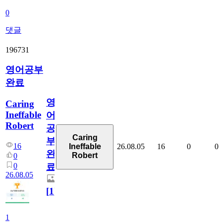
0
댓글
196731
영어공부
완료
영
Caring
Ineffable
어
Robert
공
Caring
부
16
26.08.05
16
0
0
Ineffable
완
Robert
0
0
료
26.08.05
[
1
]
1