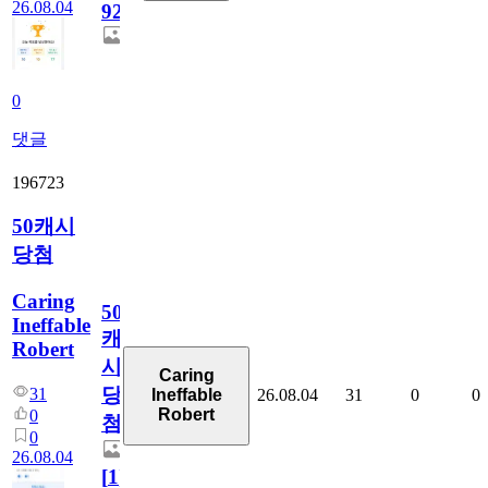
26.08.04
928
0
댓글
196723
50캐시
당첨
Caring
50
Ineffable
캐
Robert
시
Caring
당
31
26.08.04
31
0
0
Ineffable
Robert
0
첨
0
26.08.04
[
1
]