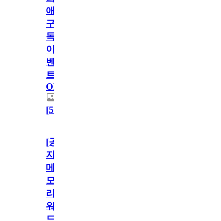
애
구
독
이
벤
트
OPEN!
[
5
]
[공
지]
메
모
리
워
드