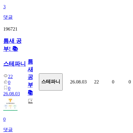
3
댓글
196721
틈새 공
부! 📚
틈
스테파니
새
22
공
스테파니
26.08.03
22
0
0
0
부!
0
📚
26.08.03
0
댓글