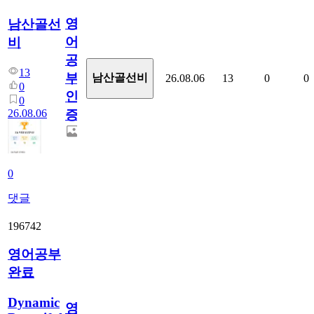
영
남산골선
어
비
공
13
부
남산골선비
26.08.06
13
0
0
0
인
0
26.08.06
증
0
댓글
196742
영어공부
완료
Dynamic
영