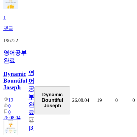
1
댓글
196722
영어공부
완료
영
Dynamic
Bountiful
어
Joseph
공
Dynamic
부
19
26.08.04
19
0
0
Bountiful
완
Joseph
0
0
료
26.08.04
[
3
]