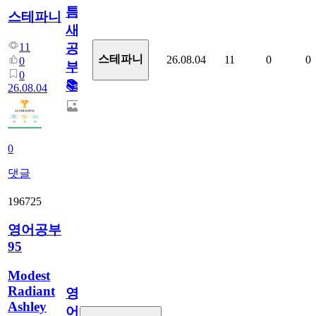
틈
스테파니
새
11
공
스테파니
26.08.04
11
0
0
0
부!
0
📚
26.08.04
0
댓글
196725
영어공부
95
Modest
Radiant
영
Ashley
어