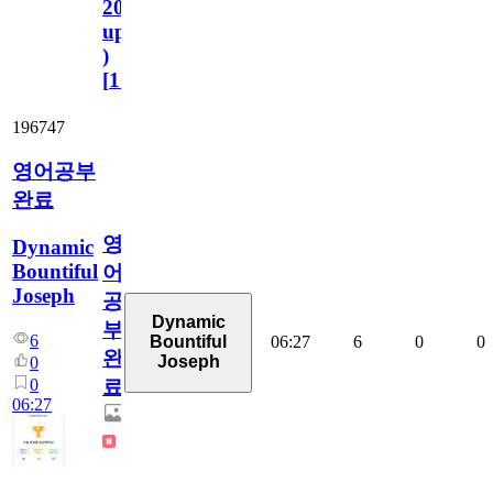
2023.11.1
update
)
[
110
]
196747
영어공부
완료
영
Dynamic
Bountiful
어
Joseph
공
Dynamic
부
6
06:27
6
0
0
Bountiful
완
Joseph
0
0
료
06:27