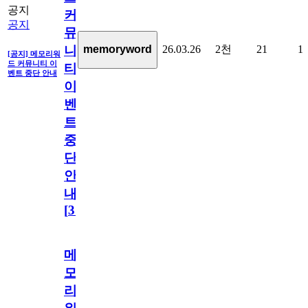
공지
커
공지
뮤
26.03.26
2천
21
1
memoryword
니
[공지] 메모리워
드 커뮤니티 이
티
벤트 중단 안내
이
벤
트
중
단
안
내
[
31
]
메
모
리