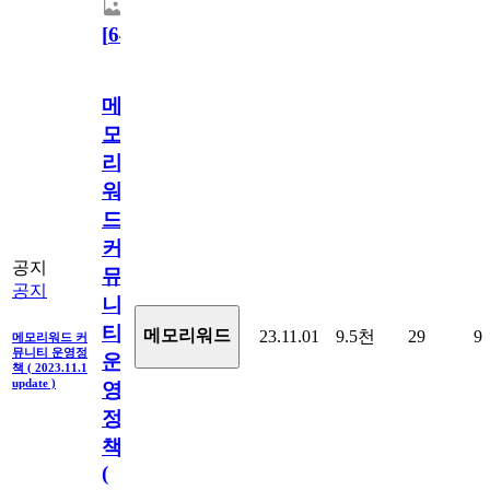
[
64
]
메
모
리
워
드
커
공지
뮤
공지
니
티
메모리워드
23.11.01
9.5천
29
9
메모리워드 커
뮤니티 운영정
운
책 ( 2023.11.1
update )
영
정
책
(