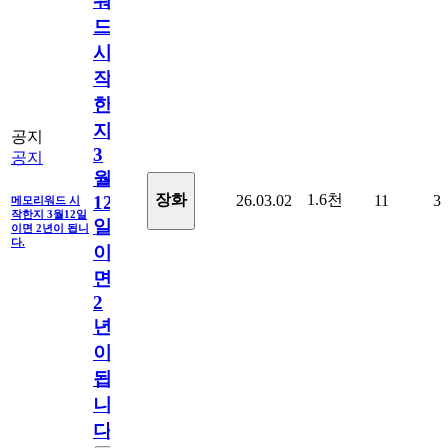
워
드
시
작
한
지
공지
3
공지
월
1.6천
장화
26.03.02
11
3
12
메모리워드 시
작한지 3월12일
일
이면 2년이 됩니
다.
이
면
2
년
이
됩
니
다.