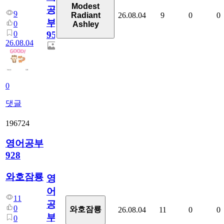
Modest
공
9
26.08.04
9
0
0
Radiant
부
0
Ashley
0
95
26.08.04
0
댓글
196724
영어공부
928
와호잠룡
영
어
11
공
0
와호잠룡
26.08.04
11
0
0
부
0