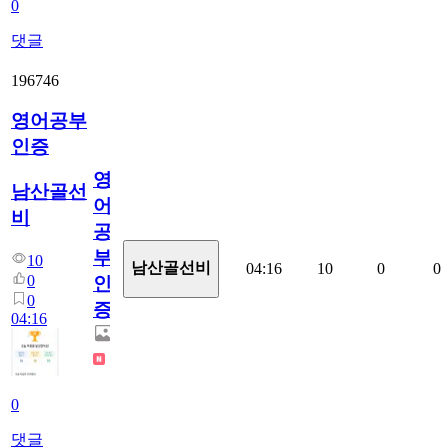
0
댓글
196746
영어공부
인증
영
남산골선
어
비
공
부
10
남산골선비
04:16
10
0
0
0
인
0
증
04:16
0
댓글