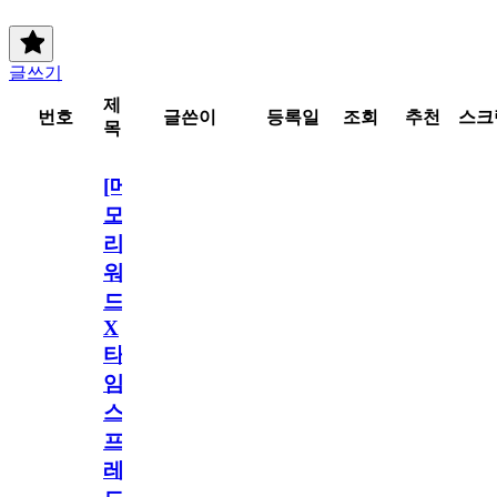
글쓰기
제
번호
글쓴이
등록일
조회
추천
스크
목
[메
모
리
워
드
X
타
임
스
프
레