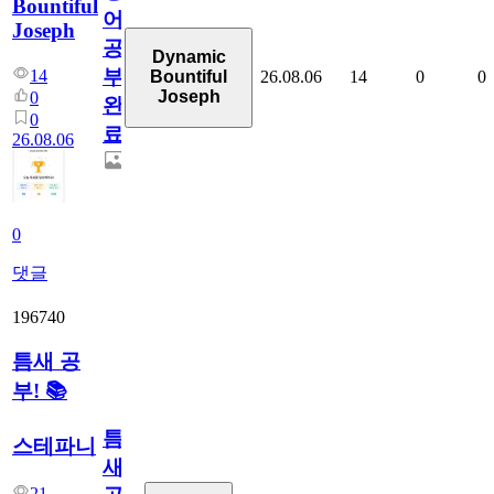
Bountiful
어
Joseph
공
Dynamic
부
14
26.08.06
14
0
0
Bountiful
Joseph
0
완
0
료
26.08.06
0
댓글
196740
틈새 공
부! 📚
틈
스테파니
새
21