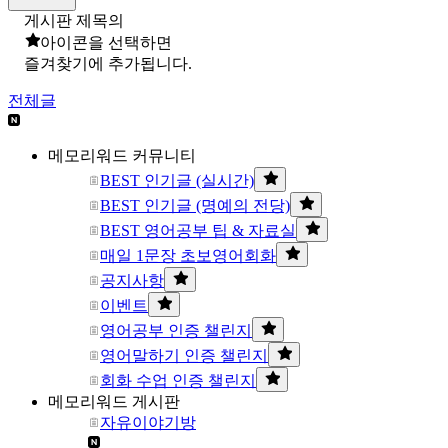
게시판 제목의
아이콘을 선택하면
즐겨찾기에 추가됩니다.
전체글
메모리워드 커뮤니티
BEST 인기글 (실시간)
BEST 인기글 (명예의 전당)
BEST 영어공부 팁 & 자료실
매일 1문장 초보영어회화
공지사항
이벤트
영어공부 인증 챌린지
영어말하기 인증 챌린지
회화 수업 인증 챌린지
메모리워드 게시판
자유이야기방