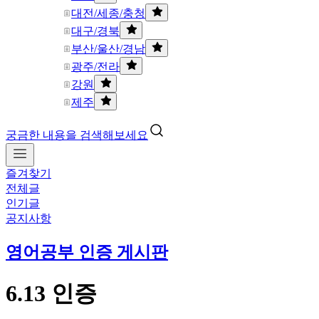
대전/세종/충청
대구/경북
부산/울산/경남
광주/전라
강원
제주
궁금한 내용을 검색해보세요
즐겨찾기
전체글
인기글
공지사항
영어공부 인증 게시판
6.13 인증