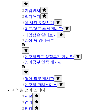
가입인사
일기쓰기
꽃 사진 자랑하기
미드/영드 추천 게시판
타임캡슐 열어보기
일상 속 영어공부
메모리워드 상점후기 게시판
영어공부 인증 게시판
영어 질문 게시판
메모리 크리스마스
지역별 언어 스터디
서울
경기
인천