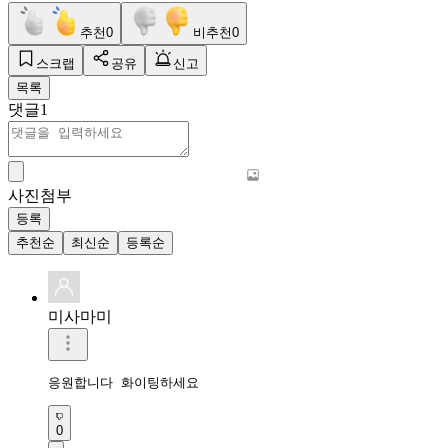
추천
0
비추천
0
스크랩
공유
신고
목록
댓글
1
사진첨부
등록
추천순
최신순
등록순
미사마미
응원합니다 화이팅하세요 
0