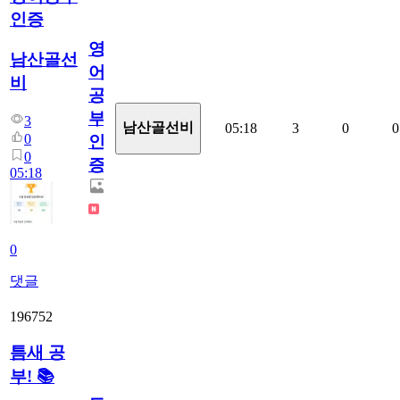
인증
영
남산골선
어
비
공
부
3
남산골선비
05:18
3
0
0
0
인
0
증
05:18
0
댓글
196752
틈새 공
부! 📚