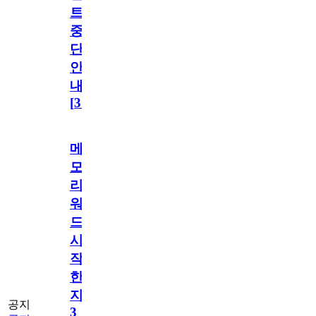
트
중
단
안
내
[
31
]
메
모
리
워
드
시
작
한
지
공지
3