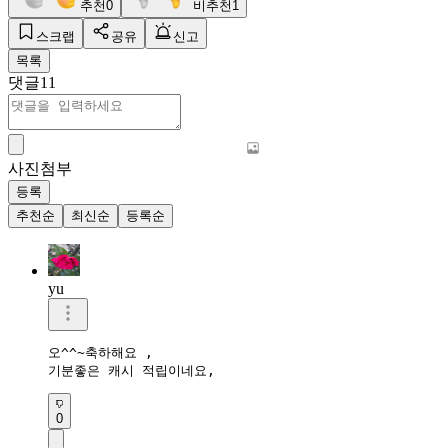
추천
0
비추천
1
스크랩
공유
신고
목록
댓글
11
사진첨부
등록
추천순
최신순
등록순
yu
오^^~축하해요 ,

기분좋은 캐시 적립이네요,
0