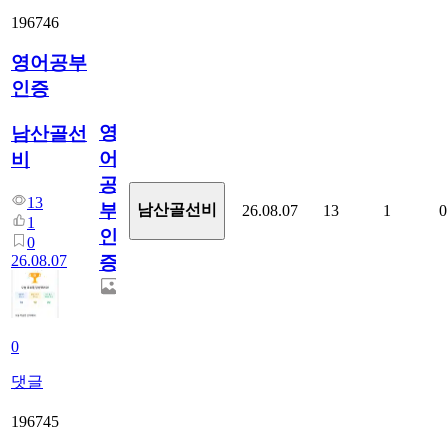
196746
영어공부
인증
영
남산골선
어
비
공
13
부
남산골선비
26.08.07
13
1
0
1
인
0
26.08.07
증
0
댓글
196745