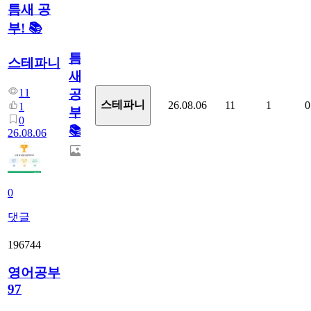
틈새 공
부! 📚
틈
스테파니
새
11
공
스테파니
26.08.06
11
1
0
1
부!
0
📚
26.08.06
0
댓글
196744
영어공부
97