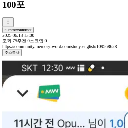
100포
summersummer
2025.06.13 13:00
조회
75
추천
0
스크랩
0
https://community.memory-word.com/study-english/109568628
주소복사