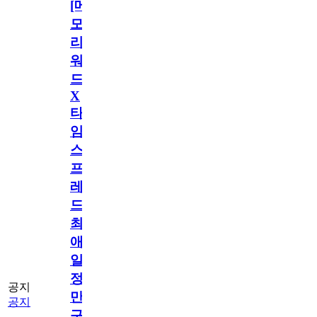
[메
모
리
워
드
X
타
임
스
프
레
드]
최
애
일
정
공지
만
공지
구