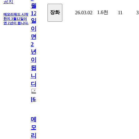
공지
월
1.6천
장화
26.03.02
11
3
12
메모리워드 시작
한지 3월12일이
일
면 2년이 됩니다.
이
면
2
년
이
됩
니
다.
[
64
]
메
모
리