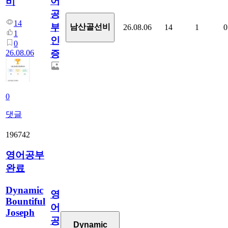
어
비
공
14
부
남산골선비
26.08.06
14
1
0
1
인
0
26.08.06
증
0
댓글
196742
영어공부
완료
Dynamic
영
Bountiful
어
Joseph
공
Dynamic