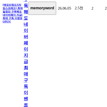
독
[메모리워드X타
2.5천
memoryword
26.06.05
2
2
임스프레드] 최애
해
일정만 구독해도
네이버페이 지급!
도
최애 구독 이벤트
OPEN!
네
이
버
페
이
지
급!
최
애
구
독
이
벤
트