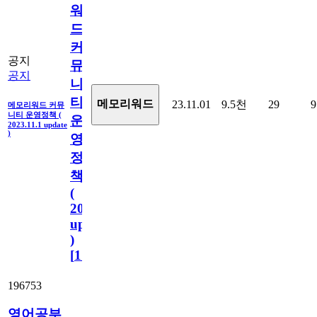
워
드
커
공지
뮤
공지
니
티
메모리워드
23.11.01
9.5천
29
9
메모리워드 커뮤
니티 운영정책 (
운
2023.11.1 update
)
영
정
책
(
2023.11.1
update
)
[
110
]
196753
영어공부