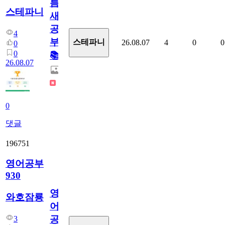
틈
스테파니
새
공
4
부!
스테파니
26.08.07
4
0
0
0
0
📚
26.08.07
0
댓글
196751
영어공부
930
영
와호잠룡
어
공
3