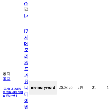
OPEN!
[
5
]
[공
지]
메
모
리
워
드
공지
커
공지
뮤
26.03.26
2천
21
1
memoryword
니
[공지] 메모리워
드 커뮤니티 이벤
티
트 중단 안내
이
벤