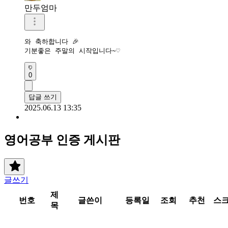
만두엄마
와 축하합니다 🎉 

기분좋은 주말의 시작입니다~♡
0
답글 쓰기
2025.06.13 13:35
영어공부 인증 게시판
글쓰기
제
번호
글쓴이
등록일
조회
추천
스
목