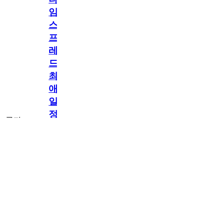
임
스
프
레
드]
최
애
일
정
공지
만
공지
구
독
[메모리워드X타
2.5천
memoryword
26.06.05
2
2
임스프레드] 최애
해
일정만 구독해도
네이버페이 지급!
도
최애 구독 이벤트
OPEN!
네
이
버