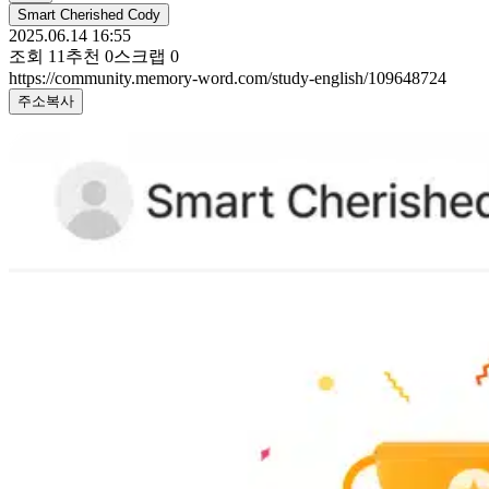
Smart Cherished Cody
2025.06.14 16:55
조회
11
추천
0
스크랩
0
https://community.memory-word.com/study-english/109648724
주소복사