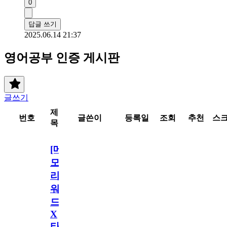
0
답글 쓰기
2025.06.14 21:37
영어공부 인증 게시판
글쓰기
제
번호
글쓴이
등록일
조회
추천
스
목
[메
모
리
워
드
X
타