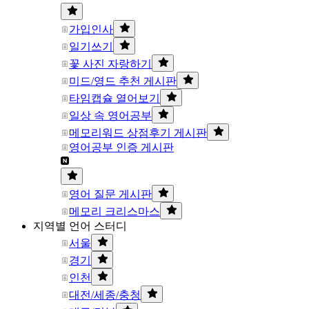
가입인사
일기쓰기
꽃 사진 자랑하기
미드/영드 추천 게시판
타임캡슐 열어보기
일상 속 영어공부
메모리워드 상점후기 게시판
영어공부 인증 게시판
영어 질문 게시판
메모리 크리스마스
지역별 언어 스터디
서울
경기
인천
대전/세종/충청