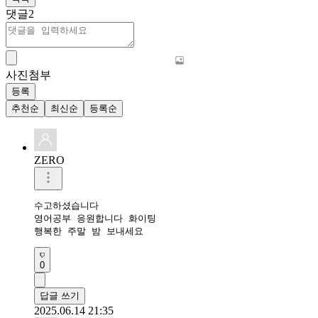
댓글
2
사진첨부
등록
추천순
최신순
등록순
ZERO
수고하셨습니다 

영어공부 응원합니다 화이팅 

행복한 주말 밤 보내세요 
0
답글 쓰기
2025.06.14 21:35