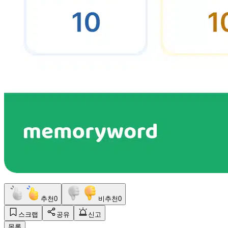
추천
0
비추천
0
스크랩
공유
신고
목록