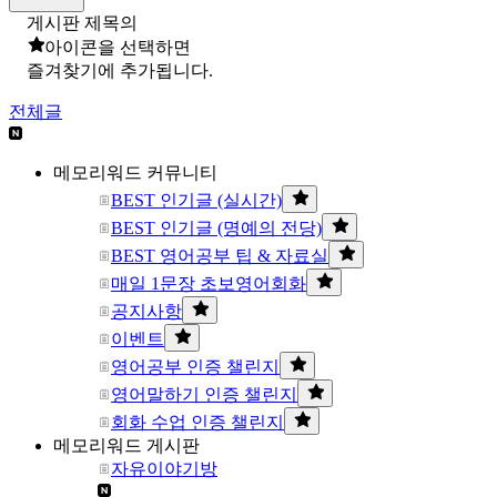
게시판 제목의
아이콘을 선택하면
즐겨찾기에 추가됩니다.
전체글
메모리워드 커뮤니티
BEST 인기글 (실시간)
BEST 인기글 (명예의 전당)
BEST 영어공부 팁 & 자료실
매일 1문장 초보영어회화
공지사항
이벤트
영어공부 인증 챌린지
영어말하기 인증 챌린지
회화 수업 인증 챌린지
메모리워드 게시판
자유이야기방