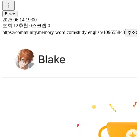
Blake
2025.06.14 19:00
조회
12
추천
0
스크랩
0
https://community.memory-word.com/study-english/109655843
주소