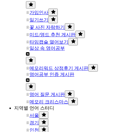
가입인사
일기쓰기
꽃 사진 자랑하기
미드/영드 추천 게시판
타임캡슐 열어보기
일상 속 영어공부
메모리워드 상점후기 게시판
영어공부 인증 게시판
영어 질문 게시판
메모리 크리스마스
지역별 언어 스터디
서울
경기
인천