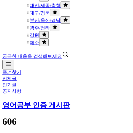
대전/세종/충청
대구/경북
부산/울산/경남
광주/전라
강원
제주
궁금한 내용을 검색해보세요
즐겨찾기
전체글
인기글
공지사항
영어공부 인증 게시판
606