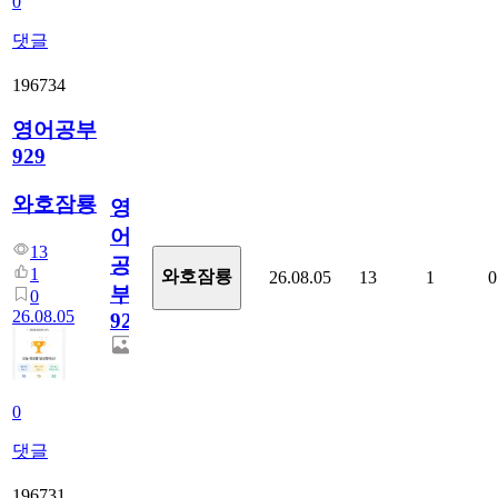
0
댓글
196734
영어공부
929
와호잠룡
영
어
13
공
1
와호잠룡
26.08.05
13
1
0
부
0
26.08.05
929
0
댓글
196731