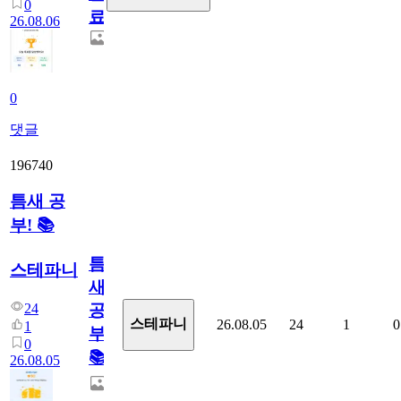
0
료
26.08.06
0
댓글
196740
틈새 공
부! 📚
틈
스테파니
새
24
공
스테파니
26.08.05
24
1
0
1
부!
0
📚
26.08.05