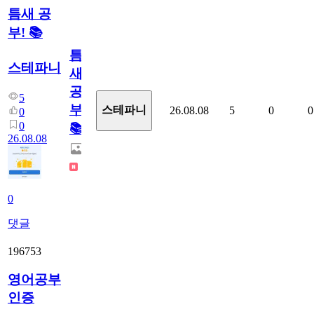
틈새 공
부! 📚
틈
스테파니
새
공
5
부!
스테파니
26.08.08
5
0
0
0
0
📚
26.08.08
0
댓글
196753
영어공부
인증