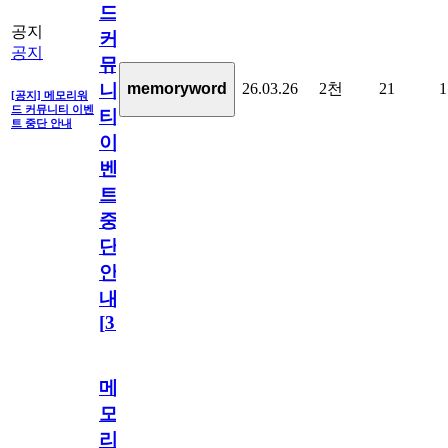
드
공지
커
공지
뮤
26.03.26
2천
21
1
memoryword
니
[공지] 메모리워
드 커뮤니티 이벤
티
트 중단 안내
이
벤
트
중
단
안
내
[
31
]
메
모
리