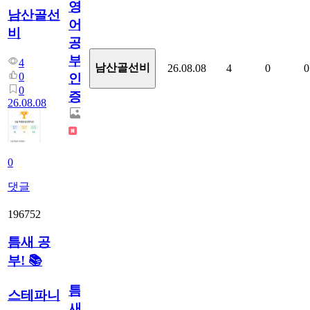
영
남산골선
어
비
공
부
4
남산골선비
26.08.08
4
0
0
0
인
0
증
26.08.08
0
댓글
196752
틈새 공
부! 📚
틈
스테파니
새