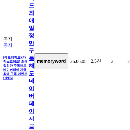
드]
최
애
일
정
공지
만
공지
구
독
[메모리워드X타
2.5천
memoryword
26.06.05
2
2
임스프레드] 최애
해
일정만 구독해도
네이버페이 지급!
도
최애 구독 이벤트
OPEN!
네
이
버
페
이
지
급!