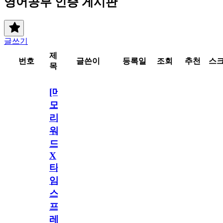
영어공부 인증 게시판
글쓰기
제
번호
글쓴이
등록일
조회
추천
스
목
[메
모
리
워
드
X
타
임
스
프
레