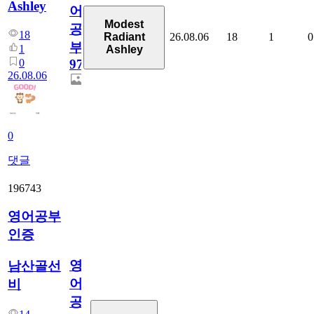
Ashley
어
Modest
공
18
26.08.06
18
1
0
Radiant
부
1
Ashley
0
97
26.08.06
0
댓글
196743
영어공부
인증
영
남산골선
어
비
공