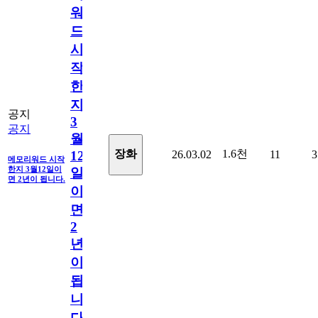
워
드
시
작
한
지
공지
3
공지
월
1.6천
장화
26.03.02
11
3
12
메모리워드 시작
한지 3월12일이
일
면 2년이 됩니다.
이
면
2
년
이
됩
니
다.