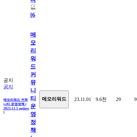
[
64
]
메
모
리
워
드
커
공지
뮤
공지
니
티
메모리워드
23.11.01
9.6천
29
9
메모리워드 커뮤
니티 운영정책 (
운
2023.11.1 update
)
영
정
책