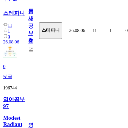
틈
스테파니
새
11
공
스테파니
26.08.06
11
1
0
1
부!
0
📚
26.08.06
0
댓글
196744
영어공부
97
Modest
Radiant
영