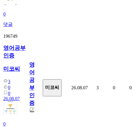
0
댓글
196749
영어공부
인증
영
미코씨
어
공
3
부
0
미코씨
26.08.07
3
0
0
0
인
26.08.07
증
0