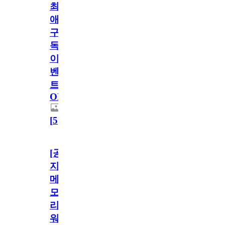
최
애
구
독
이
벤
트
OPEN!
[
5
]
[공
지]
메
모
리
워