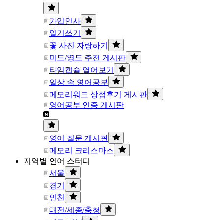
가입인사
일기쓰기
꽃 사진 자랑하기
미드/영드 추천 게시판
타임캡슐 열어보기
일상 속 영어공부
메모리워드 상점후기 게시판
영어공부 인증 게시판
영어 질문 게시판
메모리 크리스마스
지역별 언어 스터디
서울
경기
인천
대전/세종/충청