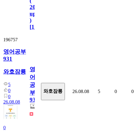
(
2023.11.1
update
)
[
110
]
196757
영어공부
931
영
와호잠룡
어
공
5
0
와호잠룡
26.08.08
5
0
0
부
0
931
26.08.08
0