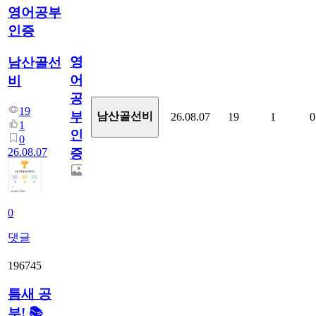
영어공부
인증
영
남산골선
어
비
공
19
부
남산골선비
26.08.07
19
1
0
1
인
0
26.08.07
증
0
댓글
196745
틈새 공
부! 📚