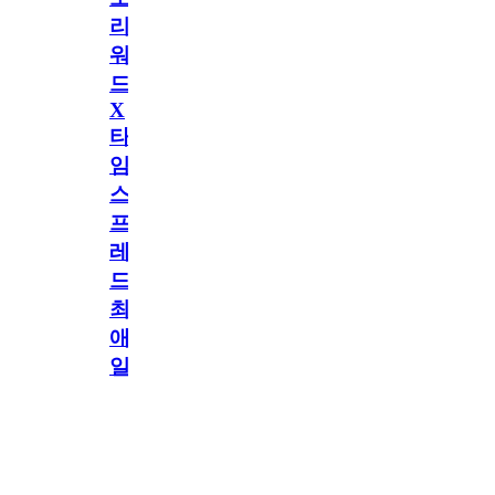
리
워
드
X
타
임
스
프
레
드]
최
애
일
정
공지
만
공지
구
독
[메모리워드X타
2.5천
memoryword
26.06.05
2
2
임스프레드] 최애