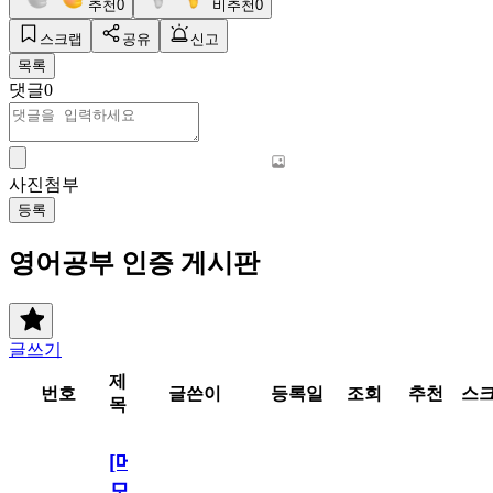
추천
0
비추천
0
스크랩
공유
신고
목록
댓글
0
사진첨부
등록
영어공부 인증 게시판
글쓰기
제
번호
글쓴이
등록일
조회
추천
스
목
[메
모