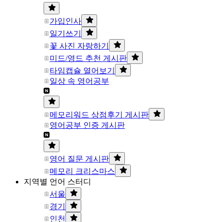
가입인사
일기쓰기
꽃 사진 자랑하기
미드/영드 추천 게시판
타임캡슐 열어보기
일상 속 영어공부
메모리워드 상점후기 게시판
영어공부 인증 게시판
영어 질문 게시판
메모리 크리스마스
지역별 언어 스터디
서울
경기
인천