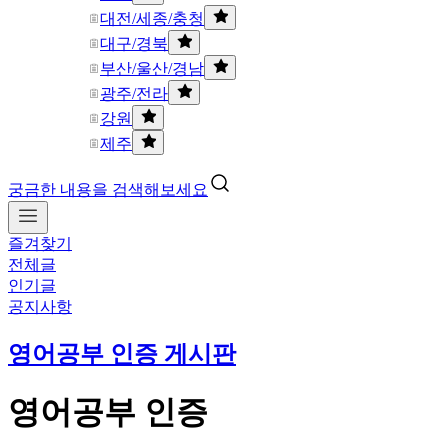
대전/세종/충청
대구/경북
부산/울산/경남
광주/전라
강원
제주
궁금한 내용을 검색해보세요
즐겨찾기
전체글
인기글
공지사항
영어공부 인증 게시판
영어공부 인증