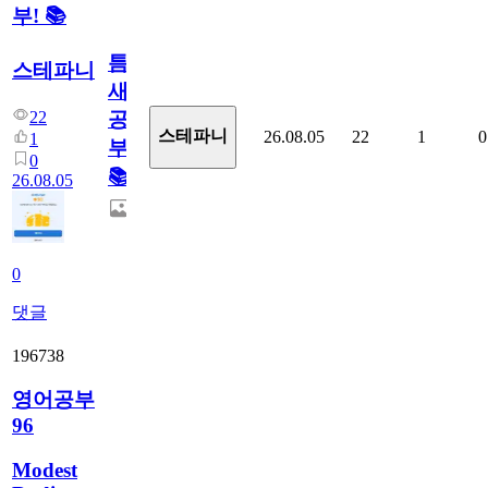
부! 📚
틈
스테파니
새
22
공
스테파니
26.08.05
22
1
0
1
부!
0
📚
26.08.05
0
댓글
196738
영어공부
96
Modest