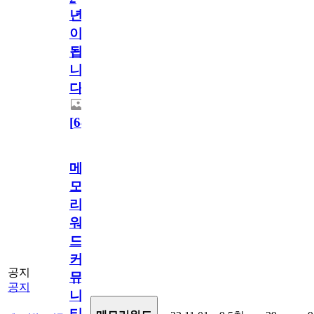
년
이
됩
니
다.
[
64
]
메
모
리
워
드
커
공지
뮤
공지
니
티