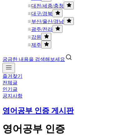
대전/세종/충청
대구/경북
부산/울산/경남
광주/전라
강원
제주
궁금한 내용을 검색해보세요
즐겨찾기
전체글
인기글
공지사항
영어공부 인증 게시판
영어공부 인증