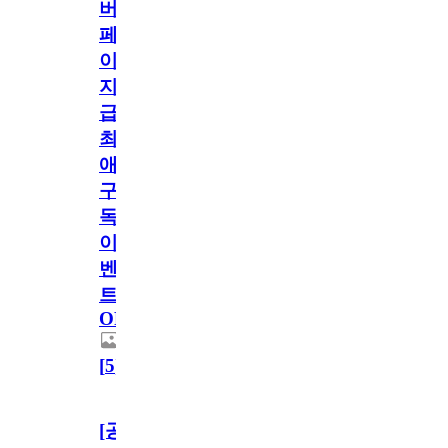
버
페
이
지
급!
최
애
구
독
이
벤
트
OPEN!
[
5
]
[공