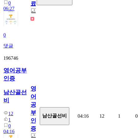
0
료
06:27
0
댓글
196746
영어공부
인증
영
남산골선
어
비
공
부
12
남산골선비
04:16
12
1
0
1
인
0
증
04:16