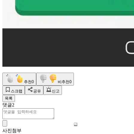
추천
0
비추천
0
스크랩
공유
신고
목록
댓글
2
사진첨부