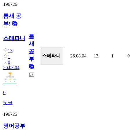
196726
틈새 공
부! 📚
틈
스테파니
새
13
공
스테파니
26.08.04
13
1
0
1
부!
0
📚
26.08.04
0
댓글
196725
영어공부