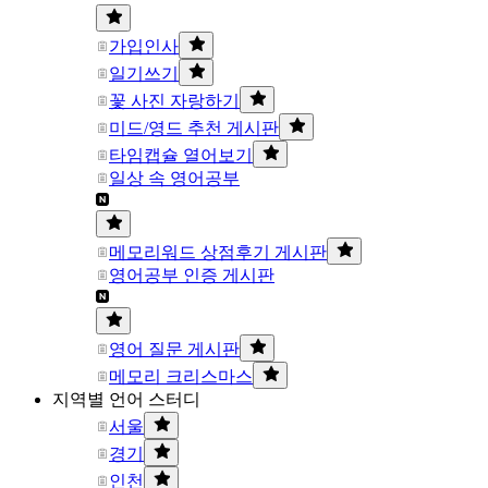
가입인사
일기쓰기
꽃 사진 자랑하기
미드/영드 추천 게시판
타임캡슐 열어보기
일상 속 영어공부
메모리워드 상점후기 게시판
영어공부 인증 게시판
영어 질문 게시판
메모리 크리스마스
지역별 언어 스터디
서울
경기
인천