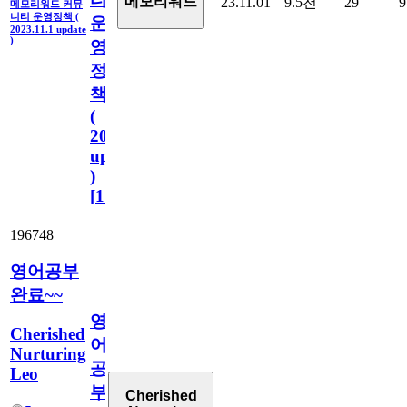
메모리워드
23.11.01
9.5천
29
9
메모리워드 커뮤
니티 운영정책 (
운
2023.11.1 update
)
영
정
책
(
2023.11.1
update
)
[
110
]
196748
영어공부
완료~~
영
Cherished
어
Nurturing
공
Leo
부
Cherished