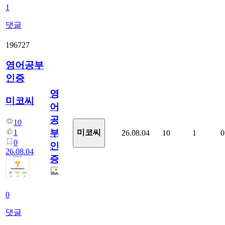
1
댓글
196727
영어공부
인증
영
미코씨
어
공
10
부
1
미코씨
26.08.04
10
1
0
0
인
26.08.04
증
0
댓글