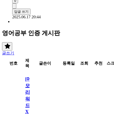
0
답글 쓰기
2025.06.17 20:44
영어공부 인증 게시판
글쓰기
제
번호
글쓴이
등록일
조회
추천
스
목
[메
모
리
워
드
X