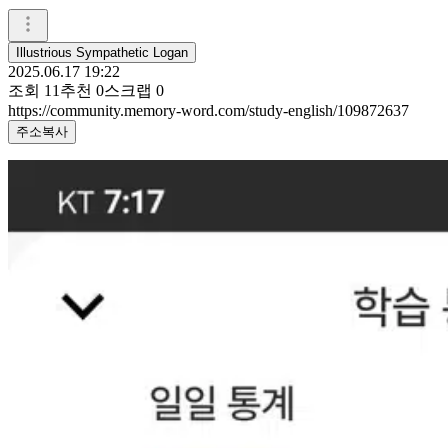
Illustrious Sympathetic Logan
2025.06.17 19:22
조회
11
추천
0
스크랩
0
https://community.memory-word.com/study-english/109872637
주소복사