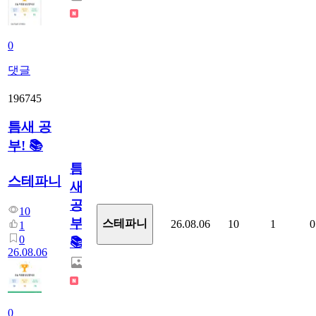
0
댓글
196745
틈새 공
부! 📚
틈
스테파니
새
공
10
부!
스테파니
26.08.06
10
1
0
1
0
📚
26.08.06
0