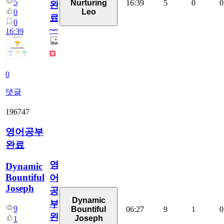
5
16:39
5
0
0
Nurturing
완
Leo
0
료
0
~~
16:39
0
댓글
196747
영어공부
완료
영
Dynamic
Bountiful
어
Joseph
공
Dynamic
부
9
06:27
9
1
0
Bountiful
완
Joseph
1