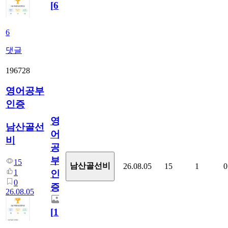
[
6
]
6
댓글
196728
영어공부
인증
영
남산골선
어
비
공
부
15
남산골선비
26.08.05
15
1
0
1
인
0
증
26.08.05
[
1
]