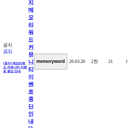
지]
메
모
리
워
드
공지
커
공지
뮤
26.03.26
2천
21
1
memoryword
니
[공지] 메모리워
드 커뮤니티 이벤
티
트 중단 안내
이
벤
트
중
단
안
내