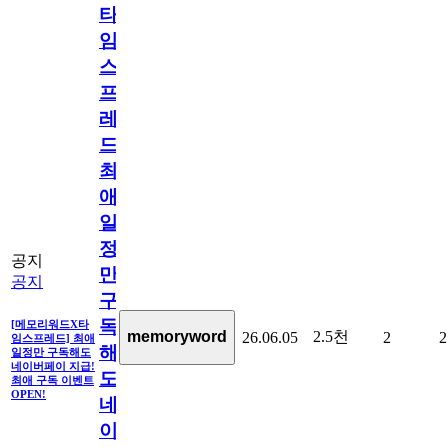
타
임
스
프
레
드]
최
애
일
정
공지
만
공지
구
독
[메모리워드X타
2.5천
memoryword
26.06.05
2
2
임스프레드] 최애
해
일정만 구독해도
네이버페이 지급!
도
최애 구독 이벤트
OPEN!
네
이