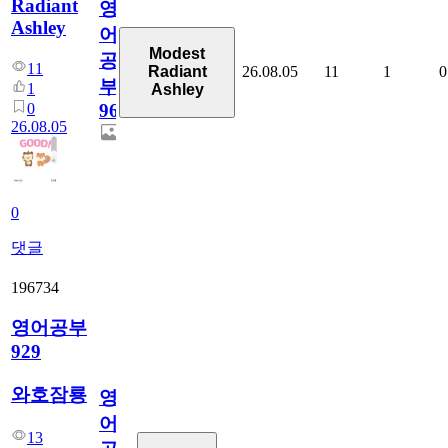
Radiant
영
Ashley
어
Modest
공
11
26.08.05
11
1
0
Radiant
부
1
Ashley
0
96
26.08.05
0
댓글
196734
영어공부
929
와호잠룡
영
어
13