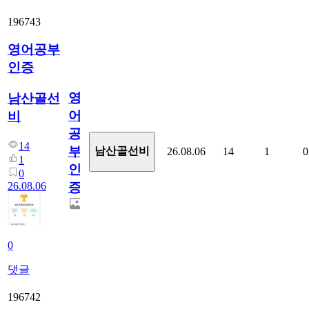
196743
영어공부
인증
영
남산골선
어
비
공
14
부
남산골선비
26.08.06
14
1
0
1
인
0
26.08.06
증
0
댓글
196742