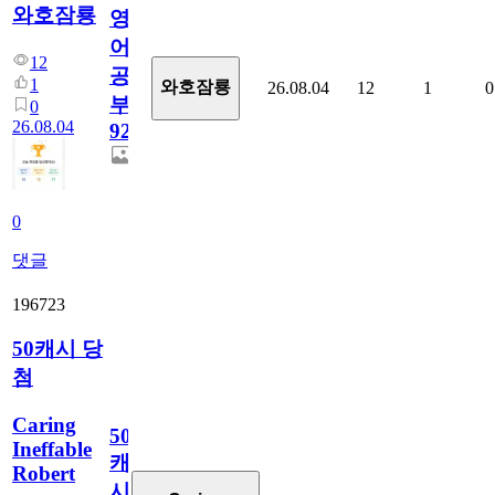
와호잠룡
영
어
12
공
1
와호잠룡
26.08.04
12
1
0
부
0
26.08.04
928
0
댓글
196723
50캐시 당
첨
Caring
50
Ineffable
캐
Robert
시