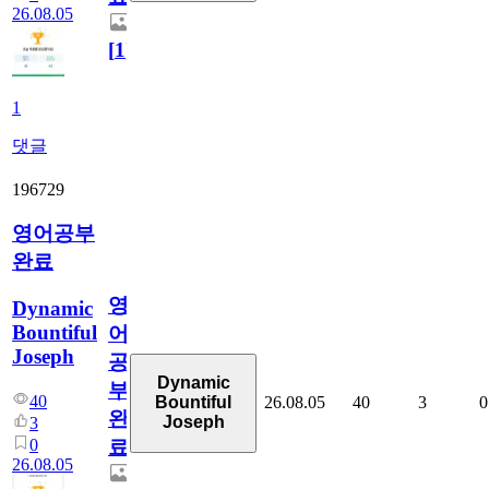
26.08.05
[
1
]
1
댓글
196729
영어공부
완료
영
Dynamic
Bountiful
어
Joseph
공
Dynamic
부
40
26.08.05
40
3
0
Bountiful
완
Joseph
3
0
료
26.08.05