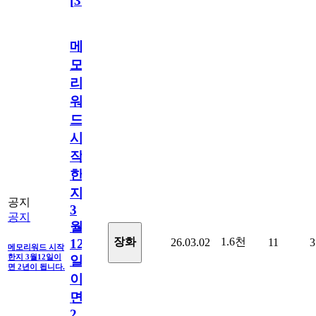
[
31
]
메
모
리
워
드
시
작
한
지
공지
3
공지
월
1.6천
장화
26.03.02
11
3
12
메모리워드 시작
한지 3월12일이
일
면 2년이 됩니다.
이
면
2