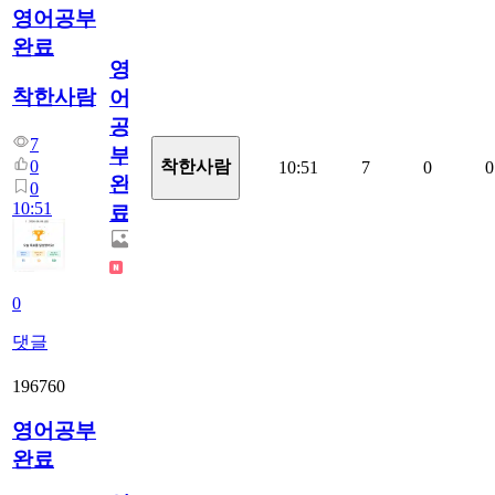
영어공부
완료
영
착한사람
어
공
7
부
0
착한사람
10:51
7
0
0
완
0
10:51
료
0
댓글
196760
영어공부
완료