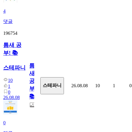
4
댓글
196754
틈새 공
부! 📚
틈
스테파니
새
10
공
스테파니
26.08.08
10
1
0
1
부!
0
📚
26.08.08
0