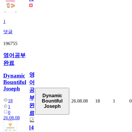
1
댓글
196755
영어공부
완료
영
Dynamic
Bountiful
어
Joseph
공
Dynamic
부
18
26.08.08
18
1
0
Bountiful
완
Joseph
1
0
료
26.08.08
[
4
]