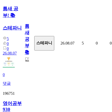
틈새 공
부! 📚
틈
스테파니
새
5
공
스테파니
26.08.07
5
0
0
0
부!
0
📚
26.08.07
0
댓글
196751
영어공부
930