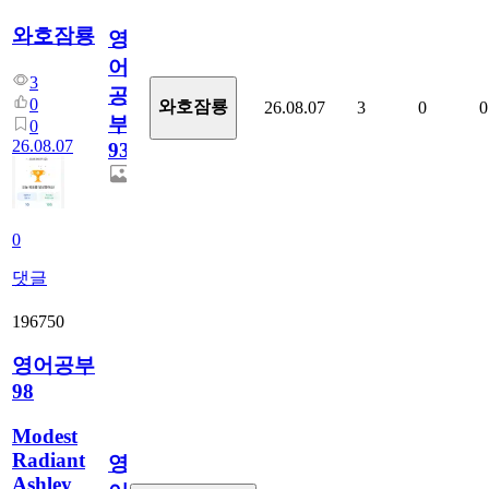
와호잠룡
영
어
3
공
0
와호잠룡
26.08.07
3
0
0
부
0
26.08.07
930
0
댓글
196750
영어공부
98
Modest
Radiant
영
Ashley