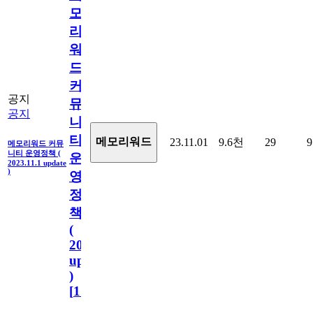
모
리
워
드
커
공지
뮤
공지
니
티
메모리워드
23.11.01
9.6천
29
9
메모리워드 커뮤
니티 운영정책 (
운
2023.11.1 update
)
영
정
책
(
2023.11.1
update
)
[
110
]