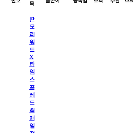
번호
글쓴이
등록일
조회
추천
스
목
[메
모
리
워
드
X
타
임
스
프
레
드]
최
애
일