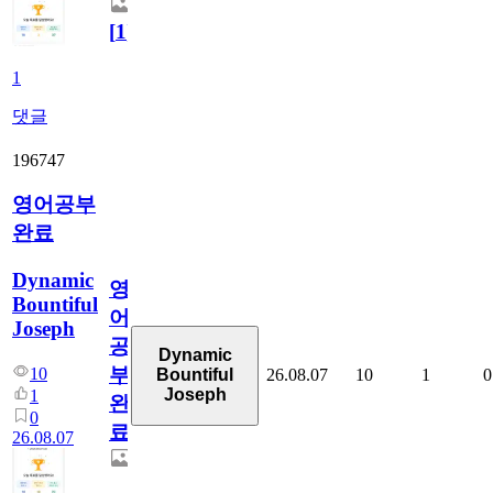
[
1
]
1
댓글
196747
영어공부
완료
Dynamic
영
Bountiful
어
Joseph
공
Dynamic
부
10
26.08.07
10
1
0
Bountiful
Joseph
1
완
0
료
26.08.07