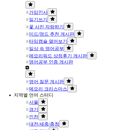
가입인사
일기쓰기
꽃 사진 자랑하기
미드/영드 추천 게시판
타임캡슐 열어보기
일상 속 영어공부
메모리워드 상점후기 게시판
영어공부 인증 게시판
영어 질문 게시판
메모리 크리스마스
지역별 언어 스터디
서울
경기
인천
대전/세종/충청