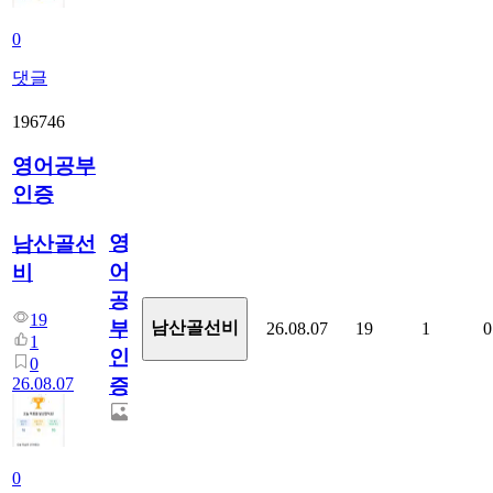
0
댓글
196746
영어공부
인증
영
남산골선
어
비
공
19
부
남산골선비
26.08.07
19
1
0
1
인
0
26.08.07
증
0