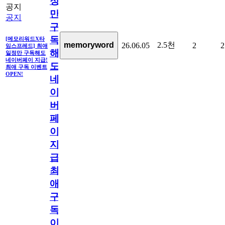
정
공지
만
공지
구
독
[메모리워드X타
2.5천
memoryword
26.06.05
2
2
임스프레드] 최애
해
일정만 구독해도
네이버페이 지급!
도
최애 구독 이벤트
OPEN!
네
이
버
페
이
지
급!
최
애
구
독
이