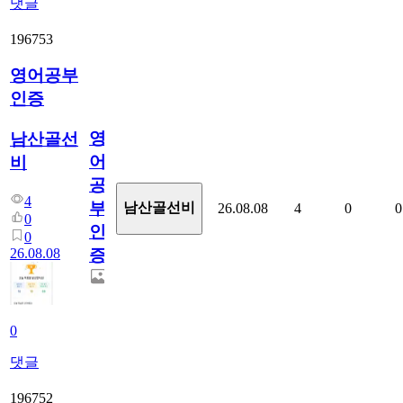
댓글
196753
영어공부
인증
영
남산골선
어
비
공
4
부
남산골선비
26.08.08
4
0
0
0
인
0
26.08.08
증
0
댓글
196752