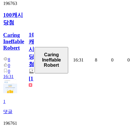
196763
100캐시
당첨
100
Caring
Ineffable
캐
Robert
시
Caring
당
8
16:31
8
0
0
Ineffable
첨
Robert
0
0
16:31
[
1
]
1
댓글
196761