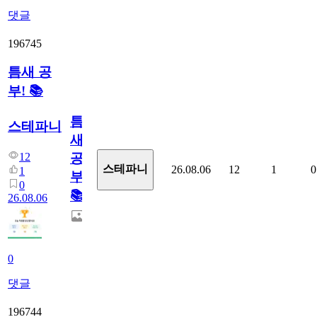
댓글
196745
틈새 공
부! 📚
틈
스테파니
새
12
공
스테파니
26.08.06
12
1
0
1
부!
0
📚
26.08.06
0
댓글
196744