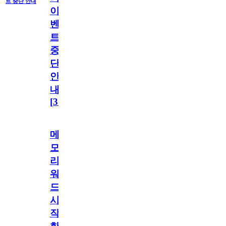
트 중단 안내
이
벤
트
중
단
안
내
[
31
]
메
모
리
워
드
시
작