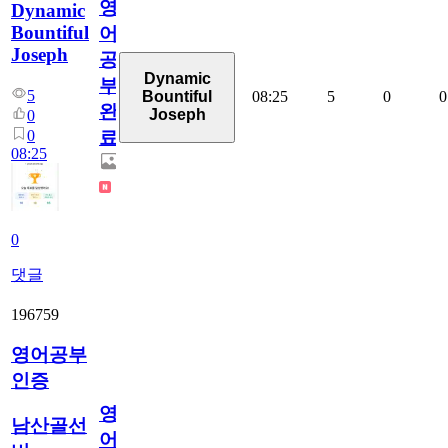
영
Dynamic
Bountiful
어
Joseph
공
Dynamic
부
5
08:25
5
0
0
Bountiful
완
Joseph
0
0
료
08:25
0
댓글
196759
영어공부
인증
영
남산골선
어