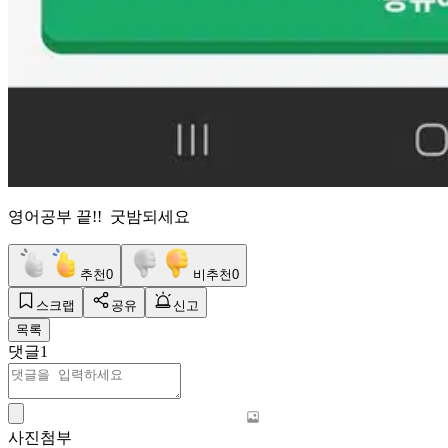
영어공부 끝!! 굿밤되세요
추천
0
비추천
0
스크랩
공유
신고
목록
댓글
1
사진첨부