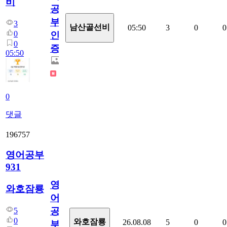
비
공
부
3
남산골선비
05:50
3
0
0
0
인
0
증
05:50
0
댓글
196757
영어공부
931
영
와호잠룡
어
공
5
0
와호잠룡
26.08.08
5
0
0
부