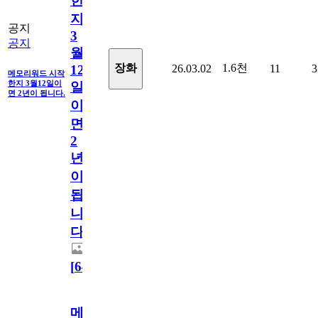
한
지
공지
3
공지
월
1.6천
장화
26.03.02
11
3
12
메모리워드 시작
한지 3월12일이
일
면 2년이 됩니다.
이
면
2
년
이
됩
니
다.
[
64
]
메