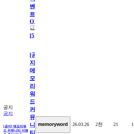
벤
트
OPEN!
[
5
]
[공
지]
메
모
리
워
드
공지
커
공지
뮤
26.03.26
2천
21
1
memoryword
니
[공지] 메모리워
드 커뮤니티 이벤
티