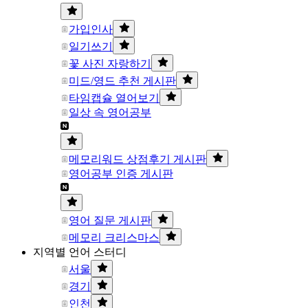
가입인사
일기쓰기
꽃 사진 자랑하기
미드/영드 추천 게시판
타임캡슐 열어보기
일상 속 영어공부
메모리워드 상점후기 게시판
영어공부 인증 게시판
영어 질문 게시판
메모리 크리스마스
지역별 언어 스터디
서울
경기
인천