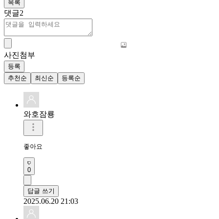
목록
댓글
2
사진첨부
등록
추천순
최신순
등록순
와호잠룡
좋아요 
0
답글 쓰기
2025.06.20 21:03