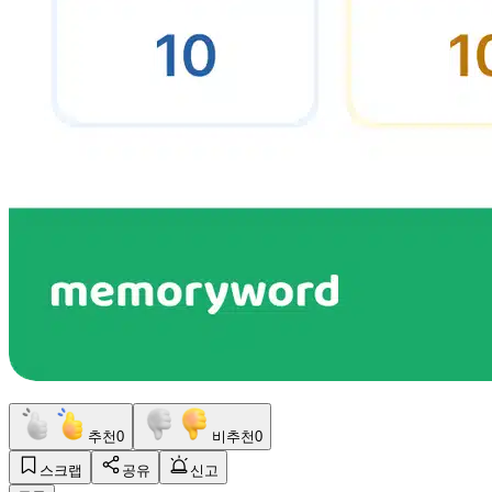
추천
0
비추천
0
스크랩
공유
신고