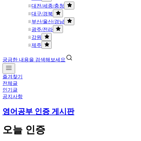
대전/세종/충청
대구/경북
부산/울산/경남
광주/전라
강원
제주
궁금한 내용을 검색해보세요
즐겨찾기
전체글
인기글
공지사항
영어공부 인증 게시판
오늘 인증