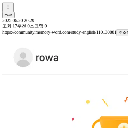
rowa
2025.06.20 20:29
조회
17
추천
0
스크랩
0
https://community.memory-word.com/study-english/110130881
주소