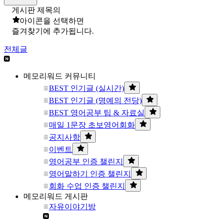
게시판 제목의
아이콘을 선택하면
즐겨찾기에 추가됩니다.
전체글
메모리워드 커뮤니티
BEST 인기글 (실시간)
BEST 인기글 (명예의 전당)
BEST 영어공부 팁 & 자료실
매일 1문장 초보영어회화
공지사항
이벤트
영어공부 인증 챌린지
영어말하기 인증 챌린지
회화 수업 인증 챌린지
메모리워드 게시판
자유이야기방