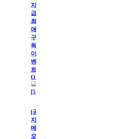
지
급!
최
애
구
독
이
벤
트
OPEN!
[
5
]
[공
지]
메
모