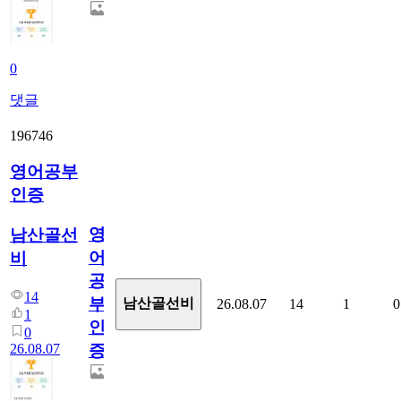
0
댓글
196746
영어공부
인증
영
남산골선
어
비
공
14
부
남산골선비
26.08.07
14
1
0
1
인
0
26.08.07
증