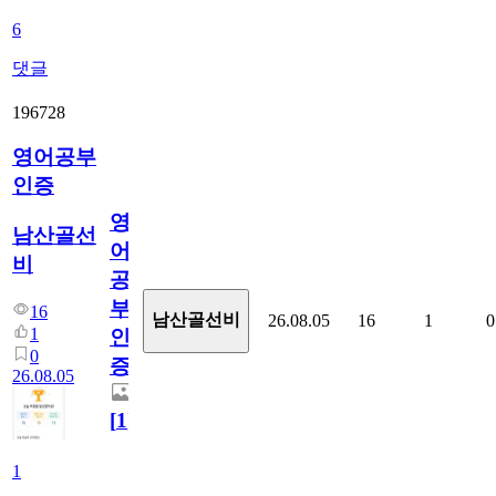
6
댓글
196728
영어공부
인증
영
남산골선
어
비
공
부
16
남산골선비
26.08.05
16
1
0
1
인
0
증
26.08.05
[
1
]
1