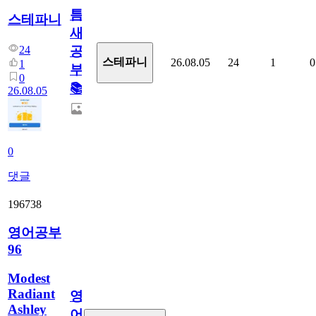
틈
스테파니
새
24
공
스테파니
26.08.05
24
1
0
1
부!
0
📚
26.08.05
0
댓글
196738
영어공부
96
Modest
Radiant
영
Ashley
어