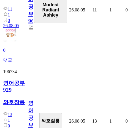
Modest
공
11
26.08.05
11
1
0
Radiant
부
1
Ashley
0
96
26.08.05
0
댓글
196734
영어공부
929
와호잠룡
영
어
13
공
1
와호잠룡
26.08.05
13
1
0
부
0