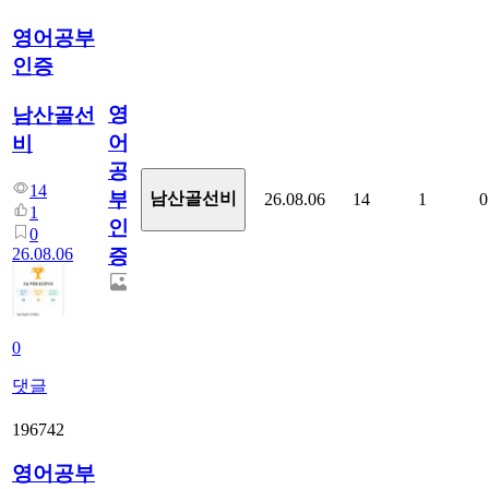
영어공부
인증
영
남산골선
어
비
공
14
부
남산골선비
26.08.06
14
1
0
1
인
0
26.08.06
증
0
댓글
196742
영어공부