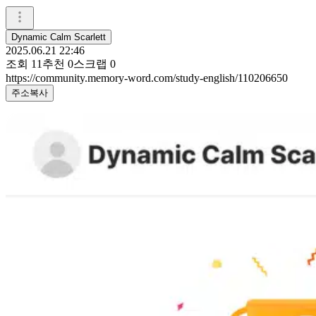
Dynamic Calm Scarlett
2025.06.21 22:46
조회
11
추천
0
스크랩
0
https://community.memory-word.com/study-english/110206650
주소복사