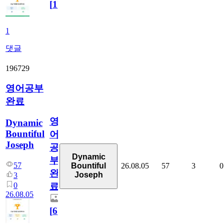
[
1
]
1
댓글
196729
영어공부
완료
영
Dynamic
Bountiful
어
Joseph
공
Dynamic
부
57
26.08.05
57
3
0
Bountiful
완
Joseph
3
0
료
26.08.05
[
6
]