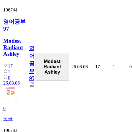
196744
영어공부
97
Modest
Radiant
영
Ashley
어
Modest
공
17
26.08.06
17
1
0
Radiant
부
1
Ashley
0
97
26.08.06
0
댓글
196743