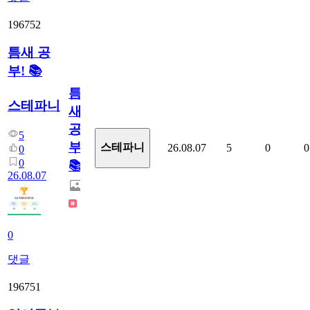
196752
틈새 공
부! 📚
틈
스테파니
새
공
5
부!
스테파니
26.08.07
5
0
0
0
0
📚
26.08.07
0
댓글
196751