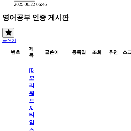
2025.06.22 06:46
영어공부 인증 게시판
글쓰기
제
번호
글쓴이
등록일
조회
추천
스
목
[메
모
리
워
드
X
타
임
스