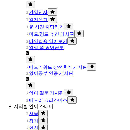
가입인사
일기쓰기
꽃 사진 자랑하기
미드/영드 추천 게시판
타임캡슐 열어보기
일상 속 영어공부
메모리워드 상점후기 게시판
영어공부 인증 게시판
영어 질문 게시판
메모리 크리스마스
지역별 언어 스터디
서울
경기
인천