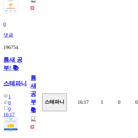
0
댓글
196754
틈새 공
부! 📚
틈
스테파니
새
공
1
부!
스테파니
16:17
1
0
0
0
0
📚
16:17