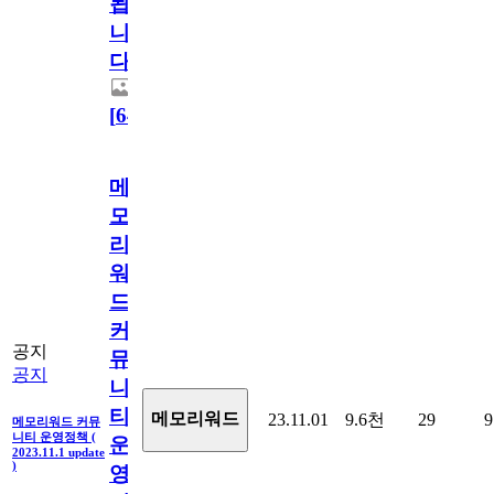
됩
니
다.
[
64
]
메
모
리
워
드
커
공지
뮤
공지
니
티
메모리워드
23.11.01
9.6천
29
9
메모리워드 커뮤
니티 운영정책 (
운
2023.11.1 update
)
영