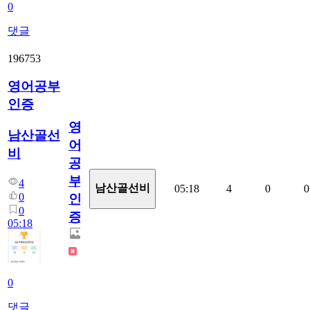
0
댓글
196753
영어공부
인증
영
남산골선
어
비
공
부
4
남산골선비
05:18
4
0
0
0
인
0
증
05:18
0
댓글