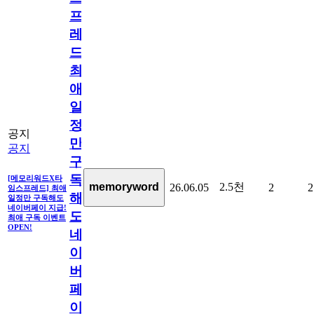
프
레
드]
최
애
일
정
공지
만
공지
구
독
[메모리워드X타
2.5천
memoryword
26.06.05
2
2
임스프레드] 최애
해
일정만 구독해도
네이버페이 지급!
도
최애 구독 이벤트
OPEN!
네
이
버
페
이