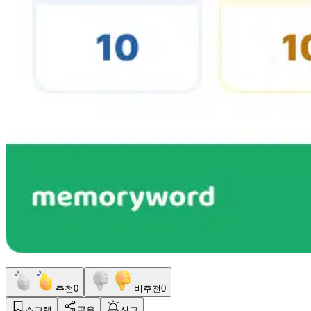
추천
0
비추천
0
스크랩
공유
신고