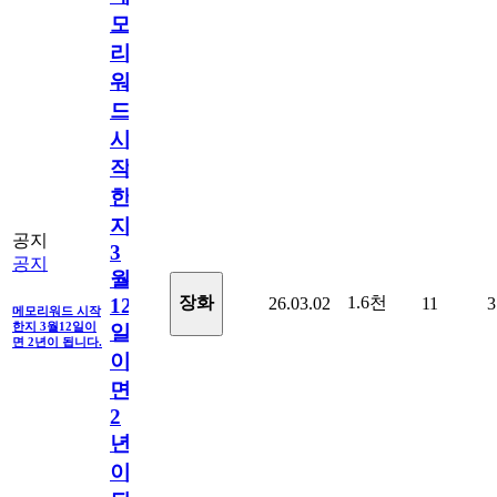
모
리
워
드
시
작
한
지
공지
3
공지
월
1.6천
장화
26.03.02
11
3
12
메모리워드 시작
한지 3월12일이
일
면 2년이 됩니다.
이
면
2
년
이