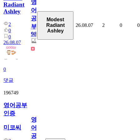
영
Radiant
어
Ashley
공
Modest
2
26.08.07
2
0
0
Radiant
부
0
Ashley
98
0
26.08.07
0
댓글
196749
영어공부
인증
영
미코씨
어
공