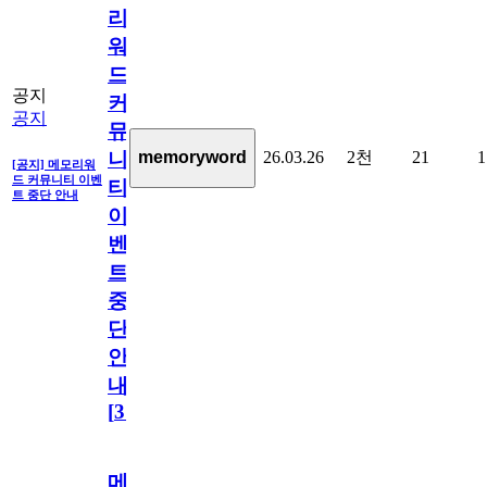
리
워
드
공지
커
공지
뮤
26.03.26
2천
21
1
memoryword
니
[공지] 메모리워
드 커뮤니티 이벤
티
트 중단 안내
이
벤
트
중
단
안
내
[
31
]
메