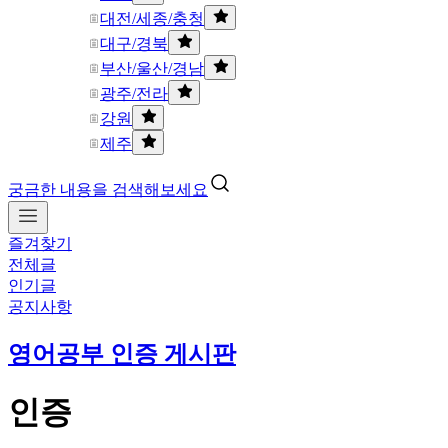
대전/세종/충청
대구/경북
부산/울산/경남
광주/전라
강원
제주
궁금한 내용을 검색해보세요
즐겨찾기
전체글
인기글
공지사항
영어공부 인증 게시판
인증