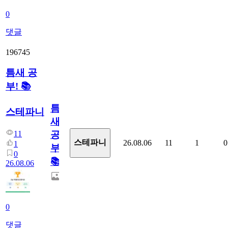
0
댓글
196745
틈새 공
부! 📚
틈
스테파니
새
11
공
스테파니
26.08.06
11
1
0
1
부!
0
📚
26.08.06
0
댓글