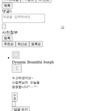
목록
댓글
1
사진첨부
등록
추천순
최신순
등록순
Dynamic Bountiful Joseph
수고하셨어요~

스칼렛님의 오늘을

응원합니다^--^♡
0
답글 쓰기