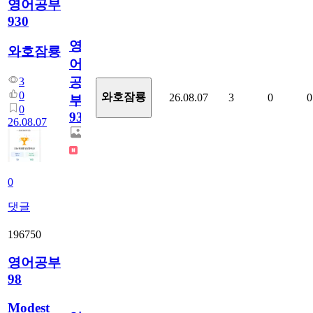
영어공부
930
영
와호잠룡
어
공
3
0
와호잠룡
26.08.07
3
0
0
부
0
930
26.08.07
0
댓글
196750
영어공부
98
Modest