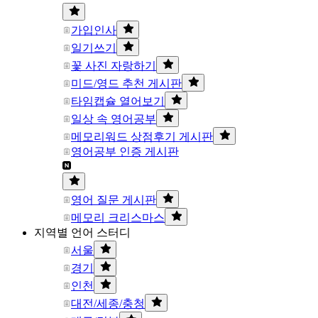
가입인사
일기쓰기
꽃 사진 자랑하기
미드/영드 추천 게시판
타임캡슐 열어보기
일상 속 영어공부
메모리워드 상점후기 게시판
영어공부 인증 게시판
영어 질문 게시판
메모리 크리스마스
지역별 언어 스터디
서울
경기
인천
대전/세종/충청