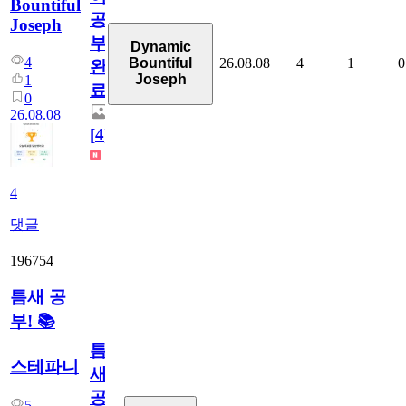
Bountiful
공
Joseph
부
Dynamic
4
26.08.08
4
1
0
Bountiful
완
Joseph
1
료
0
26.08.08
[
4
]
4
댓글
196754
틈새 공
부! 📚
틈
스테파니
새
공
5