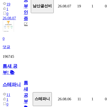
19
부
남산골선비
26.08.07
19
1
0
1
인
0
26.08.07
증
0
댓글
196745
틈새 공
부! 📚
틈
스테파니
새
11
공
스테파니
26.08.06
11
1
0
1
부!
0