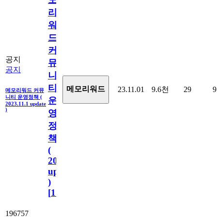
리
워
드
커
공지
뮤
공지
니
티
메모리워드
23.11.01
9.6천
29
9
메모리워드 커뮤
니티 운영정책 (
운
2023.11.1 update
)
영
정
책
(
2023.11.1
update
)
[
110
]
196757