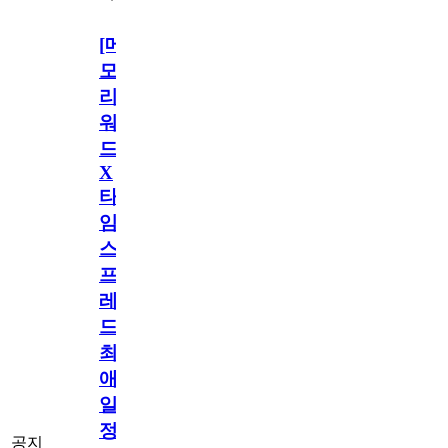
[메
모
리
워
드
X
타
임
스
프
레
드]
최
애
일
정
공지