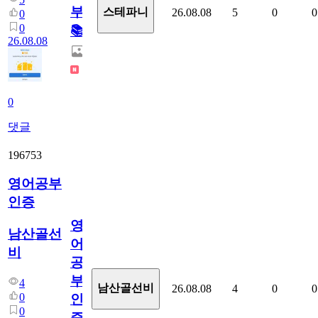
부!
스테파니
26.08.08
5
0
0
0
0
📚
26.08.08
0
댓글
196753
영어공부
인증
영
남산골선
어
비
공
부
4
남산골선비
26.08.08
4
0
0
0
인
0
증