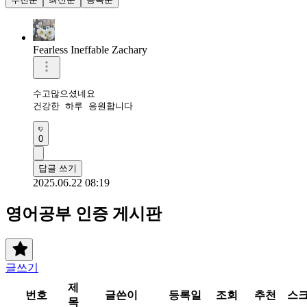
Fearless Ineffable Zachary
수고많으셨네요

건강한 하루 응원합니다
0
답글 쓰기
2025.06.22 08:19
영어공부 인증 게시판
글쓰기
제
번호
글쓴이
등록일
조회
추천
스
목