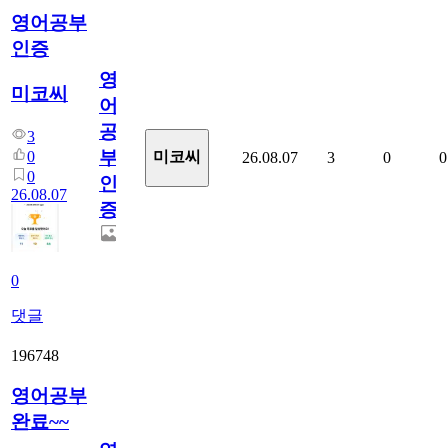
영어공부
인증
영
미코씨
어
공
3
부
0
미코씨
26.08.07
3
0
0
0
인
26.08.07
증
0
댓글
196748
영어공부
완료~~