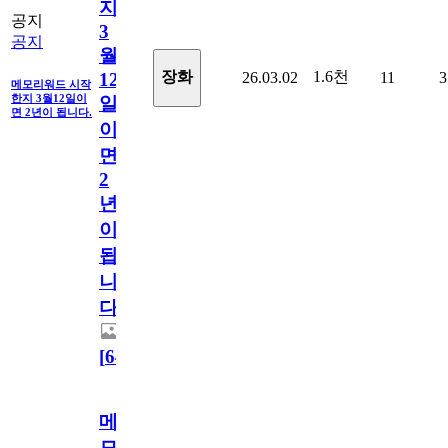
지
공지
3
공지
월
1.6천
장화
26.03.02
11
3
12
메모리워드 시작
한지 3월12일이
일
면 2년이 됩니다.
이
면
2
년
이
됩
니
다.
[
64
]
메
모