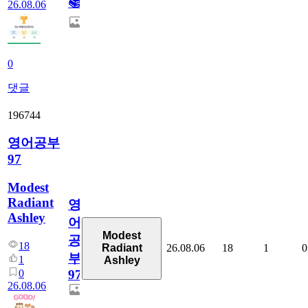
📚
26.08.06
0
댓글
196744
영어공부
97
Modest
Radiant
영
Ashley
어
Modest
공
18
26.08.06
18
1
0
Radiant
부
1
Ashley
0
97
26.08.06