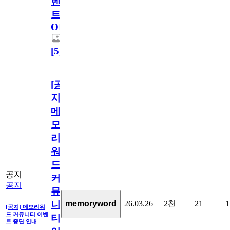
벤
트
OPEN!
[
5
]
[공
지]
메
모
리
워
드
공지
커
공지
뮤
26.03.26
2천
21
1
memoryword
니
[공지] 메모리워
드 커뮤니티 이벤
티
트 중단 안내