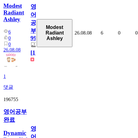
Modest
영
Radiant
어
Ashley
공
Modest
부
6
26.08.08
6
0
0
Radiant
99
0
Ashley
0
26.08.08
[
1
]
1
댓글
196755
영어공부
완료
영
Dynamic
어