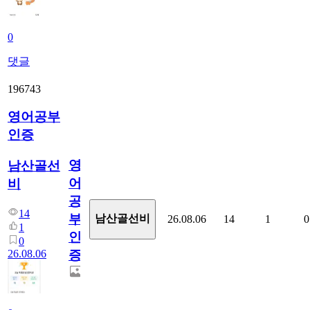
0
댓글
196743
영어공부
인증
영
남산골선
어
비
공
14
부
남산골선비
26.08.06
14
1
0
1
인
0
26.08.06
증