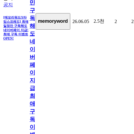
만
공지
구
독
[메모리워드X타
2.5천
memoryword
26.06.05
2
2
임스프레드] 최애
해
일정만 구독해도
네이버페이 지급!
도
최애 구독 이벤트
OPEN!
네
이
버
페
이
지
급!
최
애
구
독
이