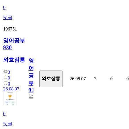
0
댓글
196751
영어공부
930
와호잠룡
영
어
3
공
0
와호잠룡
26.08.07
3
0
0
부
0
26.08.07
930
0
댓글