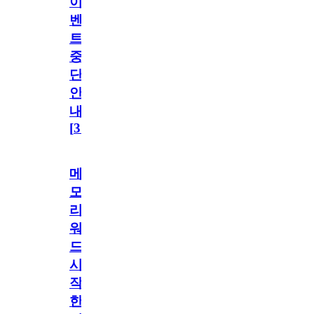
이
벤
트
중
단
안
내
[
31
]
메
모
리
워
드
시
작
한