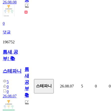
26.08.08
0
댓글
196752
틈새 공
부! 📚
틈
스테파니
새
5
공
스테파니
26.08.07
5
0
0
0
부!
0
📚
26.08.07