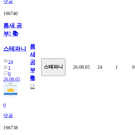
댓글
196740
틈새 공
부! 📚
틈
스테파니
새
24
공
스테파니
26.08.05
24
1
0
1
부!
0
📚
26.08.05
0
댓글
196738