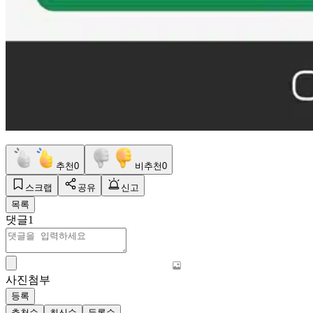
추천
0
비추천
0
스크랩
공유
신고
목록
댓글
1
사진첨부
등록
추천순
최신순
등록순