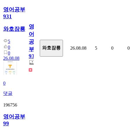
영어공부
931
영
와호잠룡
어
공
5
0
와호잠룡
26.08.08
5
0
0
부
0
931
26.08.08
0
댓글
196756
영어공부
99