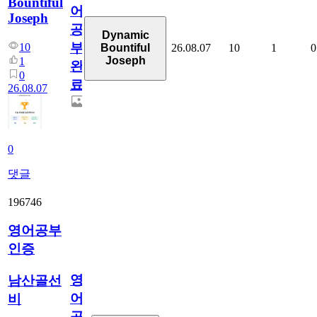
Bountiful
어
Joseph
공
Dynamic
부
10
26.08.07
10
1
0
Bountiful
Joseph
1
완
0
료
26.08.07
0
댓글
196746
영어공부
인증
영
남산골선
어
비
공