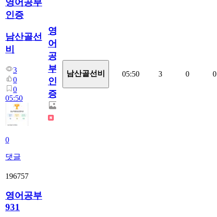
영어공부
인증
영
남산골선
어
비
공
부
3
남산골선비
05:50
3
0
0
0
인
0
증
05:50
0
댓글
196757
영어공부
931