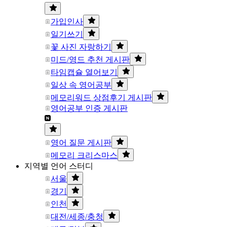
가입인사
일기쓰기
꽃 사진 자랑하기
미드/영드 추천 게시판
타임캡슐 열어보기
일상 속 영어공부
메모리워드 상점후기 게시판
영어공부 인증 게시판
영어 질문 게시판
메모리 크리스마스
지역별 언어 스터디
서울
경기
인천
대전/세종/충청