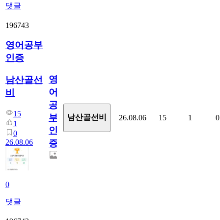
댓글
196743
영어공부
인증
영
남산골선
어
비
공
15
부
남산골선비
26.08.06
15
1
0
1
인
0
26.08.06
증
0
댓글