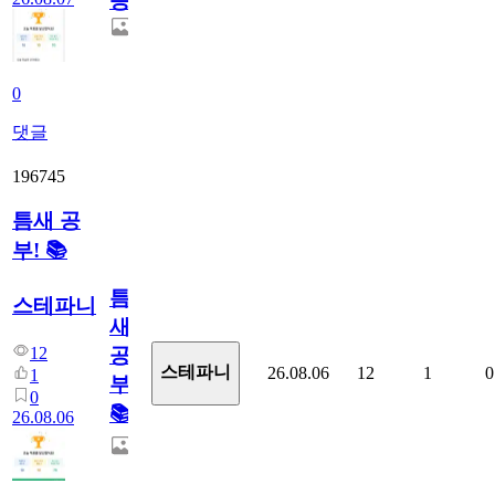
증
0
댓글
196745
틈새 공
부! 📚
틈
스테파니
새
12
공
스테파니
26.08.06
12
1
0
1
부!
0
📚
26.08.06