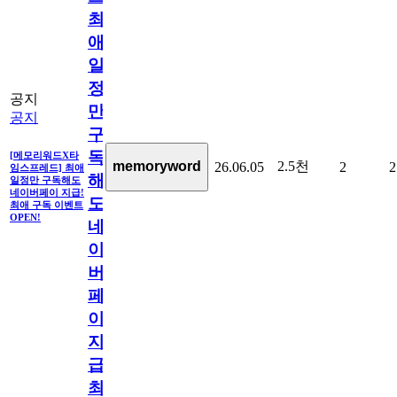
최
애
일
정
공지
만
공지
구
독
[메모리워드X타
2.5천
memoryword
26.06.05
2
2
임스프레드] 최애
해
일정만 구독해도
네이버페이 지급!
도
최애 구독 이벤트
OPEN!
네
이
버
페
이
지
급!
최