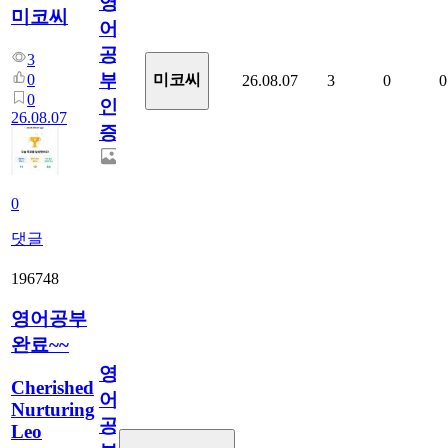
영
미코씨
어
공
3
부
0
미코씨
26.08.07
3
0
0
0
인
26.08.07
증
0
댓글
196748
영어공부
완료~~
영
Cherished
어
Nurturing
공
Leo