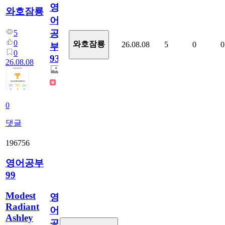
영
와호잠룡
어
공
5
0
와호잠룡
26.08.08
5
0
0
부
0
931
26.08.08
0
댓글
196756
영어공부
99
Modest
영
Radiant
어
Ashley
공