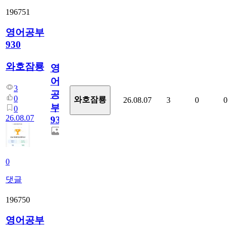
196751
영어공부
930
와호잠룡
영
어
3
공
0
와호잠룡
26.08.07
3
0
0
부
0
26.08.07
930
0
댓글
196750
영어공부