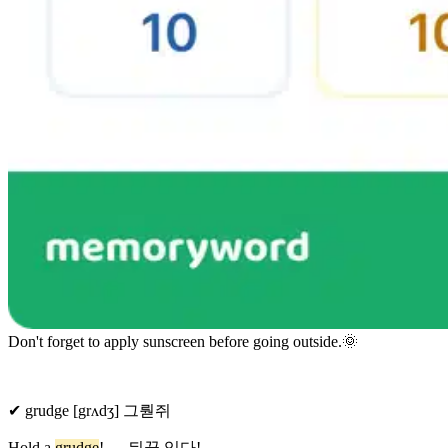
Don't forget to apply sunscreen before going outside.🌞
✔ grudge [grʌdʒ] 그뤋쥐
Hold a
grudge
! → 뒤끝 있다!