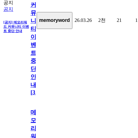
공지
커
공지
뮤
26.03.26
2천
21
1
memoryword
니
[공지] 메모리워
드 커뮤니티 이벤
티
트 중단 안내
이
벤
트
중
단
안
내
[
31
]
메
모
리
워