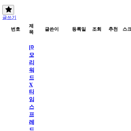
글쓰기
제
번호
글쓴이
등록일
조회
추천
스
목
[메
모
리
워
드
X
타
임
스
프
레
드]