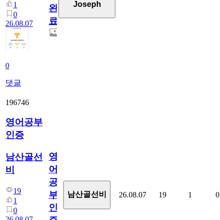
Joseph
1
완
0
료
26.08.07
0
댓글
196746
영어공부
인증
영
남산골선
어
비
공
19
부
남산골선비
26.08.07
19
1
0
1
인
0
26.08.07