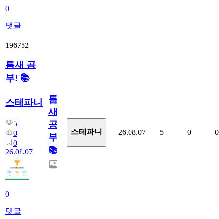
0
댓글
196752
틈새 공
부! 📚
틈
스테파니
새
5
공
스테파니
26.08.07
5
0
0
0
부!
0
📚
26.08.07
0
댓글