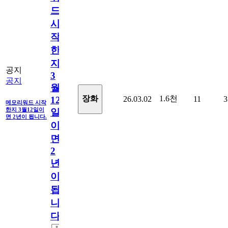
드
시
작
한
지
공지
3
공지
월
1.6천
장화
26.03.02
11
3
12
메모리워드 시작
한지 3월12일이
일
면 2년이 됩니다.
이
면
2
년
이
됩
니
다.