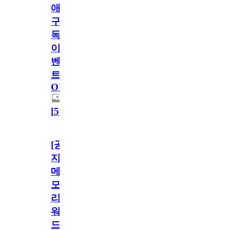
애
구
독
이
벤
트
OPEN!
[
5
]
[공
지]
메
모
리
워
드