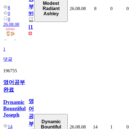
Modest
부
8
26.08.08
8
0
0
Radiant
99
0
Ashley
0
26.08.08
[
1
]
1
댓글
196755
영어공부
완료
영
Dynamic
Bountiful
어
Joseph
공
Dynamic
부
14
26.08.08
14
1
0
Bountiful