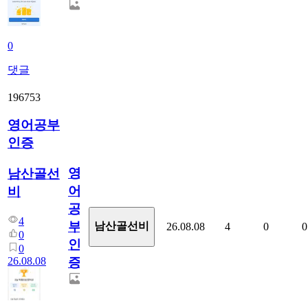
0
댓글
196753
영어공부
인증
영
남산골선
어
비
공
4
부
남산골선비
26.08.08
4
0
0
0
인
0
26.08.08
증