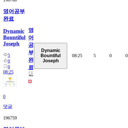
영어공부
완료
영
Dynamic
Bountiful
어
Joseph
공
Dynamic
부
5
08:25
5
0
0
Bountiful
완
Joseph
0
0
료
08:25
0
댓글
196759