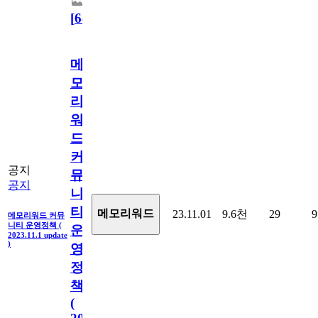
[
64
]
메
모
리
워
드
커
공지
뮤
공지
니
티
메모리워드
23.11.01
9.6천
29
9
메모리워드 커뮤
니티 운영정책 (
운
2023.11.1 update
)
영
정
책
(