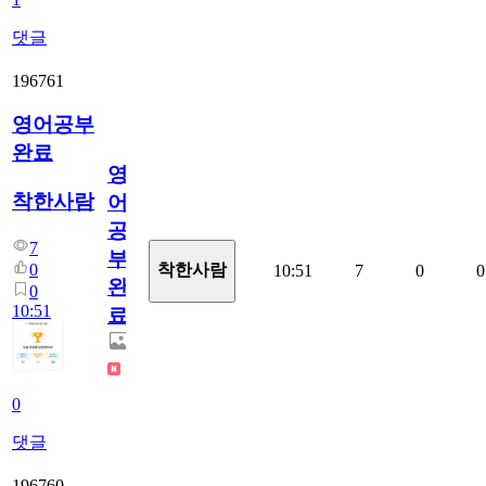
댓글
196761
영어공부
완료
영
착한사람
어
공
7
부
0
착한사람
10:51
7
0
0
완
0
10:51
료
0
댓글
196760