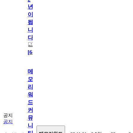
년
이
됩
니
다.
[
64
]
메
모
리
워
드
커
공지
뮤
공지
니