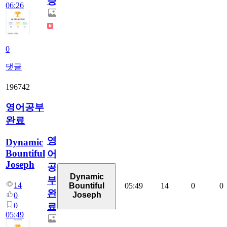
증
06:26
0
댓글
196742
영어공부
완료
영
Dynamic
Bountiful
어
Joseph
공
Dynamic
부
14
05:49
14
0
0
Bountiful
완
Joseph
0
0
료
05:49