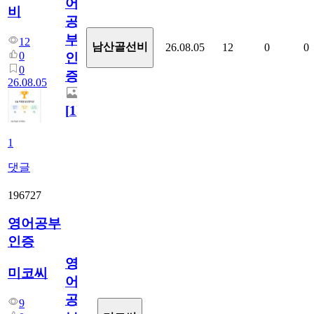
어
비
공
부
12
남산골선비
26.08.05
12
0
0
0
인
0
증
26.08.05
[
1
]
1
댓글
196727
영어공부
인증
영
미코씨
어
공
9