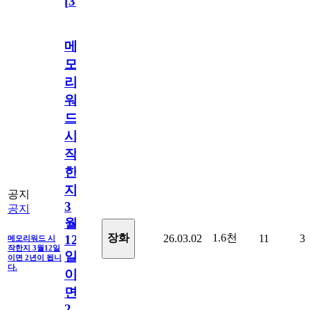
[
31
]
메
모
리
워
드
시
작
한
지
공지
3
공지
월
1.6천
장화
26.03.02
11
3
12
메모리워드 시
작한지 3월12일
일
이면 2년이 됩니
다.
이
면
2