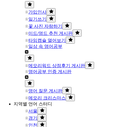
가입인사
일기쓰기
꽃 사진 자랑하기
미드/영드 추천 게시판
타임캡슐 열어보기
일상 속 영어공부
메모리워드 상점후기 게시판
영어공부 인증 게시판
영어 질문 게시판
메모리 크리스마스
지역별 언어 스터디
서울
경기
인천