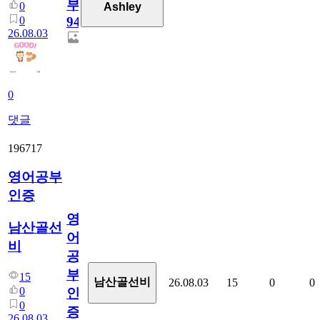
부
0
Ashley
0
94
26.08.03
0
댓글
196717
영어공부
인증
영
남산골선
어
비
공
부
15
남산골선비
26.08.03
15
0
0
0
인
0
증
26.08.03