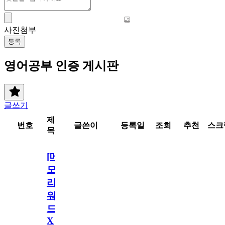
사진첨부
등록
영어공부 인증 게시판
글쓰기
제
번호
글쓴이
등록일
조회
추천
스크
목
[메
모
리
워
드
X