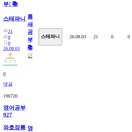
부! 📚
틈
스테파니
새
21
공
스테파니
26.08.03
21
0
0
0
부!
0
📚
26.08.03
0
댓글
196720
영어공부
927
와호잠룡
영