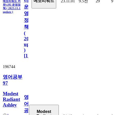
티
메모리워드
23.11.01
9.5천
29
9
메모리워드 커
뮤니티 운영정
운
책 ( 2023.11.1
update )
영
정
책
(
2023.11.1
update
)
[
110
]
196744
영어공부
97
Modest
영
Radiant
어
Ashley
공
Modest