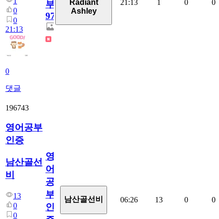
1
21:13
1
0
0
Radiant
부
0
Ashley
97
0
21:13
0
댓글
196743
영어공부
인증
영
남산골선
어
비
공
부
13
남산골선비
06:26
13
0
0
0
인
0