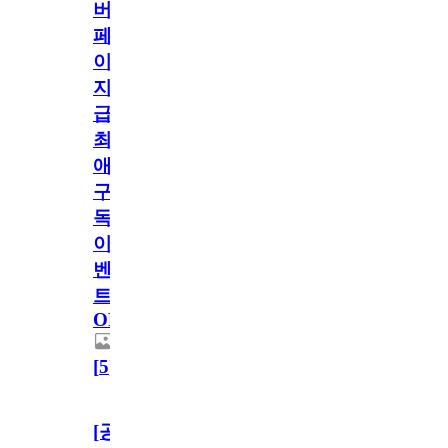
버
페
이
지
급!
최
애
구
독
이
벤
트
OPEN!
[
5
]
[공