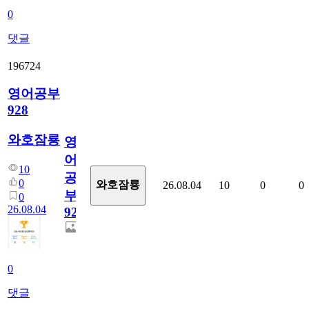
0
댓글
196724
영어공부
928
와호잠룡
영
어
10
공
0
와호잠룡
26.08.04
10
0
0
부
0
26.08.04
928
0
댓글