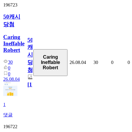
196723
50캐시
당첨
Caring
50
Ineffable
캐
Robert
시
Caring
당
30
26.08.04
30
0
0
Ineffable
Robert
0
첨
0
26.08.04
[
1
]
1
댓글
196722