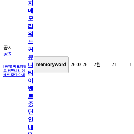
지]
메
모
리
워
드
공지
커
공지
뮤
26.03.26
2천
21
1
memoryword
니
[공지] 메모리워
드 커뮤니티 이
티
벤트 중단 안내
이
벤
트
중
단
안
내