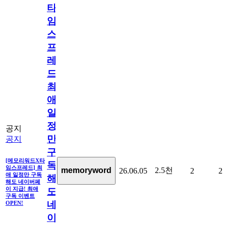
타
임
스
프
레
드]
최
애
일
정
공지
만
공지
구
[메모리워드X타
독
임스프레드] 최
2.5천
memoryword
26.06.05
2
2
애 일정만 구독
해
해도 네이버페
이 지급! 최애
도
구독 이벤트
네
OPEN!
이