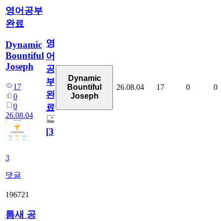
영어공부
완료
영
Dynamic
Bountiful
어
Joseph
공
Dynamic
부
17
26.08.04
17
0
0
Bountiful
완
Joseph
0
0
료
26.08.04
[
3
]
3
댓글
196721
틈새 공