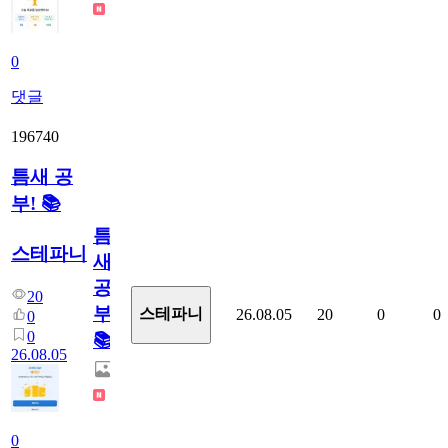
0
댓글
196740
틈새 공
부! 📚
틈
스테파니
새
공
20
부!
스테파니
26.08.05
20
0
0
0
0
📚
26.08.05
0