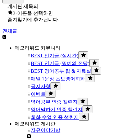
게시판 제목의
아이콘을 선택하면
즐겨찾기에 추가됩니다.
전체글
메모리워드 커뮤니티
BEST 인기글 (실시간)
BEST 인기글 (명예의 전당)
BEST 영어공부 팁 & 자료실
매일 1문장 초보영어회화
공지사항
이벤트
영어공부 인증 챌린지
영어말하기 인증 챌린지
회화 수업 인증 챌린지
메모리워드 게시판
자유이야기방