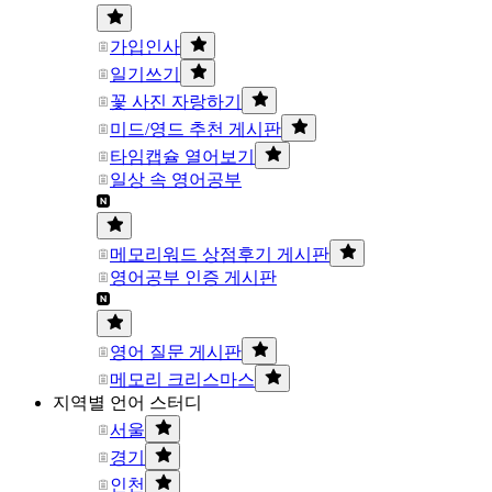
가입인사
일기쓰기
꽃 사진 자랑하기
미드/영드 추천 게시판
타임캡슐 열어보기
일상 속 영어공부
메모리워드 상점후기 게시판
영어공부 인증 게시판
영어 질문 게시판
메모리 크리스마스
지역별 언어 스터디
서울
경기
인천