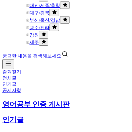
대전/세종/충청
대구/경북
부산/울산/경남
광주/전라
강원
제주
궁금한 내용을 검색해보세요
즐겨찾기
전체글
인기글
공지사항
영어공부 인증 게시판
인기글