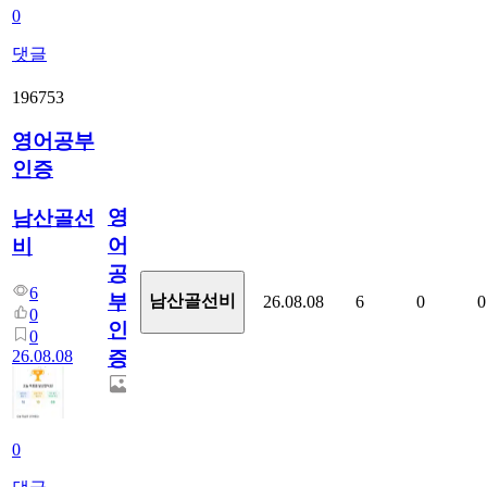
0
댓글
196753
영어공부
인증
영
남산골선
어
비
공
6
부
남산골선비
26.08.08
6
0
0
0
인
0
26.08.08
증
0