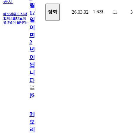
공지
월
1.6천
장화
26.03.02
11
3
12
메모리워드 시작
한지 3월12일이
일
면 2년이 됩니다.
이
면
2
년
이
됩
니
다.
[
64
]
메
모
리