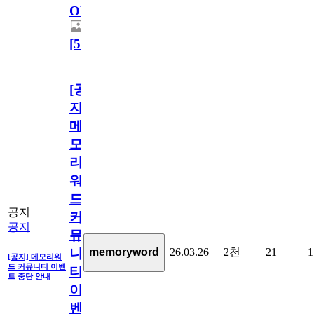
OPEN!
[
5
]
[공
지]
메
모
리
워
드
공지
커
공지
뮤
26.03.26
2천
21
1
memoryword
니
[공지] 메모리워
드 커뮤니티 이벤
티
트 중단 안내
이
벤