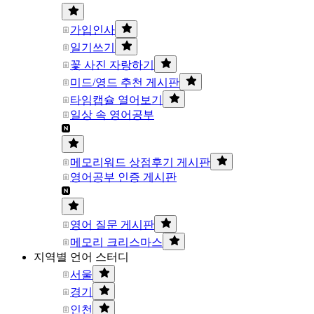
가입인사
일기쓰기
꽃 사진 자랑하기
미드/영드 추천 게시판
타임캡슐 열어보기
일상 속 영어공부
메모리워드 상점후기 게시판
영어공부 인증 게시판
영어 질문 게시판
메모리 크리스마스
지역별 언어 스터디
서울
경기
인천