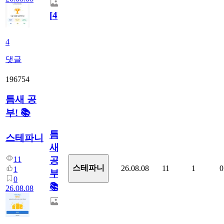
[
4
]
4
댓글
196754
틈새 공
부! 📚
틈
스테파니
새
11
공
스테파니
26.08.08
11
1
0
1
부!
0
📚
26.08.08