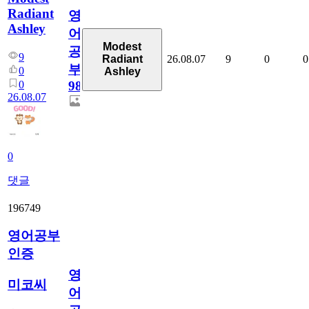
Radiant
영
Ashley
어
Modest
공
9
26.08.07
9
0
0
Radiant
부
0
Ashley
0
98
26.08.07
0
댓글
196749
영어공부
인증
영
미코씨
어