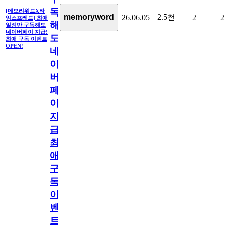
독
[메모리워드X타
2.5천
memoryword
26.06.05
2
2
임스프레드] 최애
해
일정만 구독해도
네이버페이 지급!
도
최애 구독 이벤트
OPEN!
네
이
버
페
이
지
급!
최
애
구
독
이
벤
트