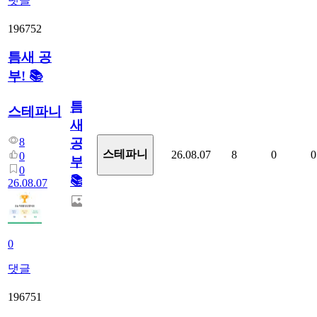
댓글
196752
틈새 공
부! 📚
틈
스테파니
새
8
공
스테파니
26.08.07
8
0
0
0
부!
0
📚
26.08.07
0
댓글
196751