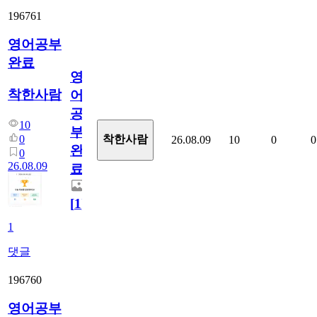
196761
영어공부
완료
영
착한사람
어
공
10
부
0
착한사람
26.08.09
10
0
0
완
0
26.08.09
료
[
1
]
1
댓글
196760
영어공부