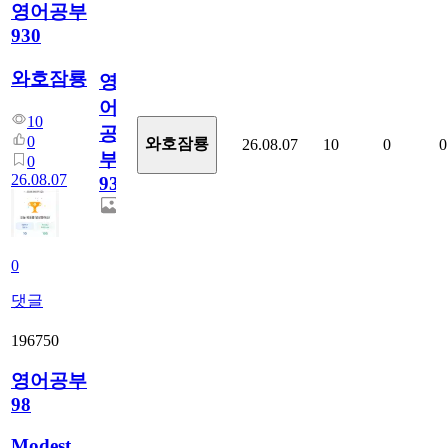
영어공부
930
와호잠룡
영
어
10
공
0
와호잠룡
26.08.07
10
0
0
부
0
26.08.07
930
0
댓글
196750
영어공부
98
Modest