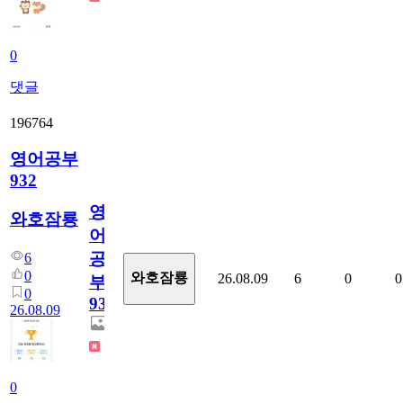
0
댓글
196764
영어공부
932
영
와호잠룡
어
공
6
0
와호잠룡
26.08.09
6
0
0
부
0
932
26.08.09
0