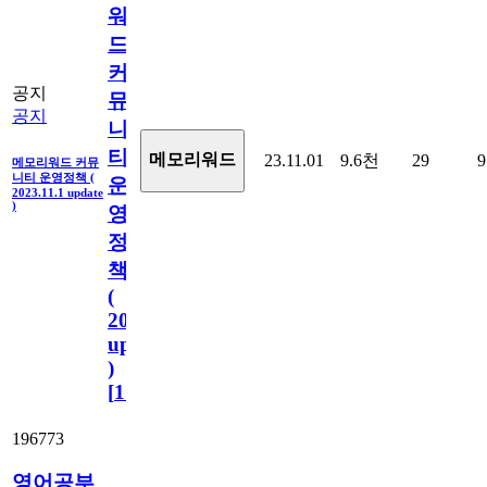
워
드
커
공지
뮤
공지
니
티
메모리워드
23.11.01
9.6천
29
9
메모리워드 커뮤
니티 운영정책 (
운
2023.11.1 update
)
영
정
책
(
2023.11.1
update
)
[
110
]
196773
영어공부