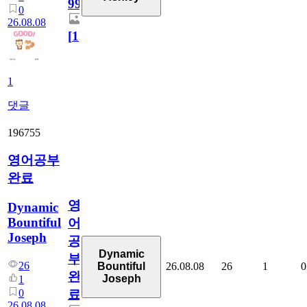
99
0
26.08.08
[
1
]
1
댓글
196755
영어공부
완료
영
Dynamic
Bountiful
어
Joseph
공
Dynamic
부
26
26.08.08
26
1
0
Bountiful
완
Joseph
1
0
료
26.08.08