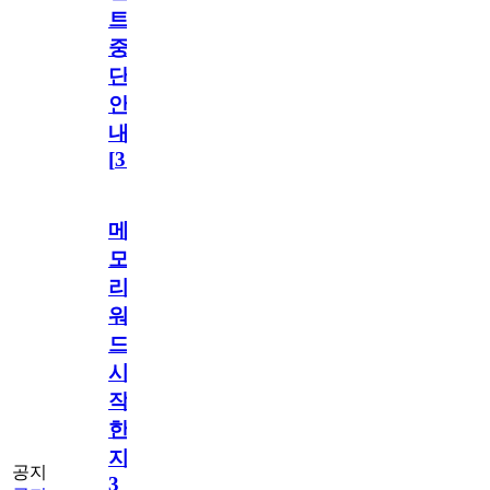
트
중
단
안
내
[
31
]
메
모
리
워
드
시
작
한
지
공지
3