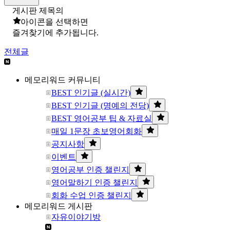
게시판 제목의
아이콘을 선택하면
즐겨찾기에 추가됩니다.
전체글
메모리워드 커뮤니티
BEST 인기글 (실시간)
BEST 인기글 (명예의 전당)
BEST 영어공부 팁 & 자료실
매일 1문장 초보영어회화
공지사항
이벤트
영어공부 인증 챌린지
영어말하기 인증 챌린지
회화 수업 인증 챌린지
메모리워드 게시판
자유이야기방