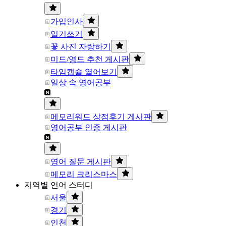
가입인사
일기쓰기
꽃 사진 자랑하기
미드/영드 추천 게시판
타임캡슐 열어보기
일상 속 영어공부
메모리워드 상점후기 게시판
영어공부 인증 게시판
영어 질문 게시판
메모리 크리스마스
지역별 언어 스터디
서울
경기
인천