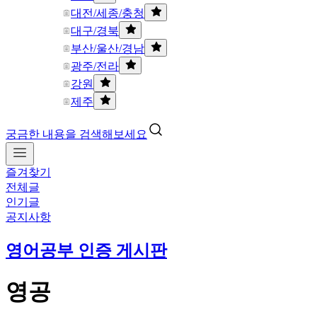
대전/세종/충청
대구/경북
부산/울산/경남
광주/전라
강원
제주
궁금한 내용을 검색해보세요
즐겨찾기
전체글
인기글
공지사항
영어공부 인증 게시판
영공