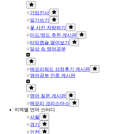
가입인사
일기쓰기
꽃 사진 자랑하기
미드/영드 추천 게시판
타임캡슐 열어보기
일상 속 영어공부
메모리워드 상점후기 게시판
영어공부 인증 게시판
영어 질문 게시판
메모리 크리스마스
지역별 언어 스터디
서울
경기
인천