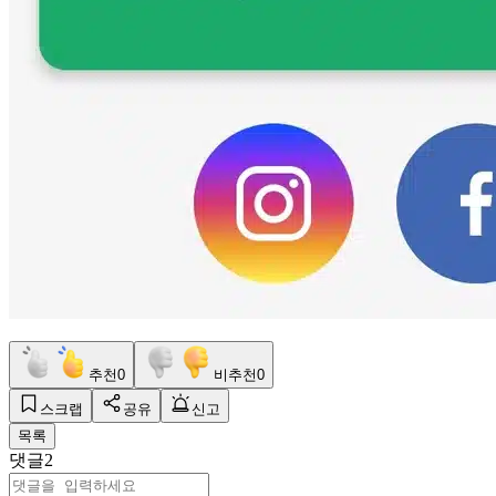
추천
0
비추천
0
스크랩
공유
신고
목록
댓글
2