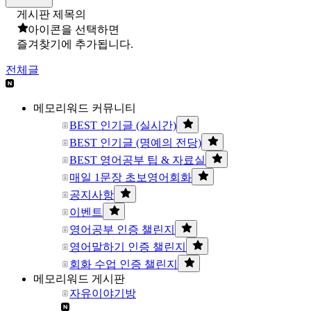
게시판 제목의
아이콘을 선택하면
즐겨찾기에 추가됩니다.
전체글
메모리워드 커뮤니티
BEST 인기글 (실시간)
BEST 인기글 (명예의 전당)
BEST 영어공부 팁 & 자료실
매일 1문장 초보영어회화
공지사항
이벤트
영어공부 인증 챌린지
영어말하기 인증 챌린지
회화 수업 인증 챌린지
메모리워드 게시판
자유이야기방