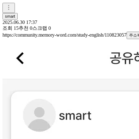
smart
2025.06.30 17:37
조회
15
추천
0
스크랩
0
https://community.memory-word.com/study-english/110823057
주소