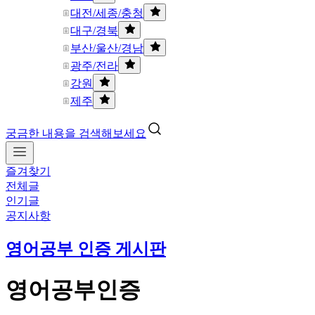
대전/세종/충청
대구/경북
부산/울산/경남
광주/전라
강원
제주
궁금한 내용을 검색해보세요
즐겨찾기
전체글
인기글
공지사항
영어공부 인증 게시판
영어공부인증