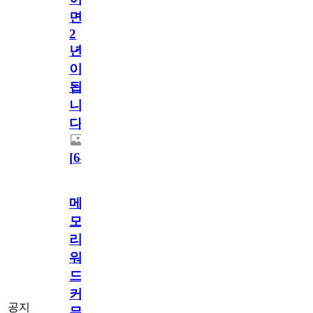
면
2
년
이
됩
니
다.
[
64
]
메
모
리
워
드
커
공지
뮤