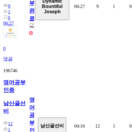
Dynamic
부
9
06:27
9
1
0
Bountiful
완
Joseph
1
0
료
06:27
0
댓글
196746
영어공부
인증
영
남산골선
어
비
공
부
12
남산골선비
04:16
12
1
0
1
인