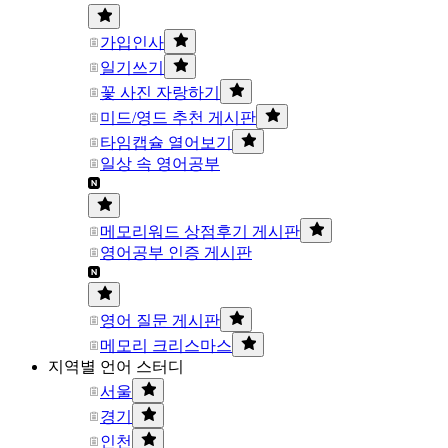
가입인사
일기쓰기
꽃 사진 자랑하기
미드/영드 추천 게시판
타임캡슐 열어보기
일상 속 영어공부
메모리워드 상점후기 게시판
영어공부 인증 게시판
영어 질문 게시판
메모리 크리스마스
지역별 언어 스터디
서울
경기
인천