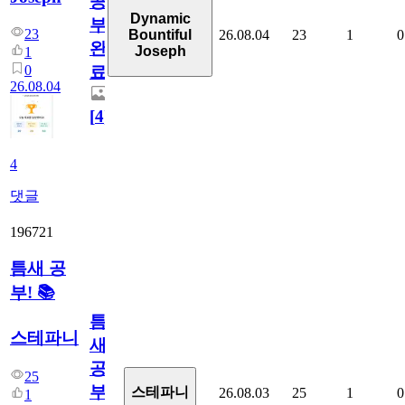
공
Dynamic
부
23
26.08.04
23
1
0
Bountiful
완
Joseph
1
0
료
26.08.04
[
4
]
4
댓글
196721
틈새 공
부! 📚
틈
스테파니
새
공
25
부!
스테파니
26.08.03
25
1
0
1