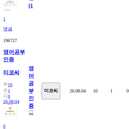
[
1
]
1
댓글
196727
영어공부
인증
영
미코씨
어
공
10
부
1
미코씨
26.08.04
10
1
0
0
인
26.08.04
증
0