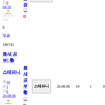
0
증
04:16
0
댓글
196745
틈새 공
부! 📚
틈
스테파니
새
공
10
부!
스테파니
26.08.06
10
1
0
1
0
📚
26.08.06