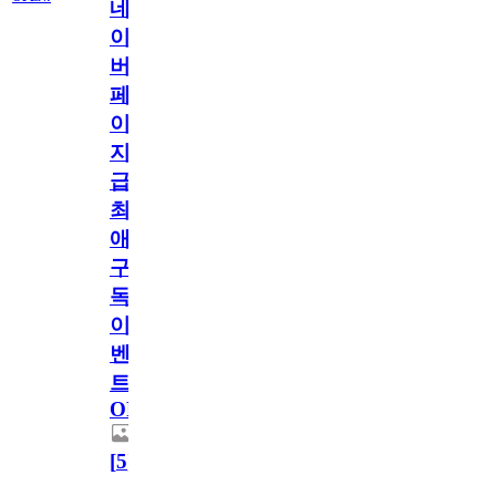
네
이
버
페
이
지
급!
최
애
구
독
이
벤
트
OPEN!
[
5
]