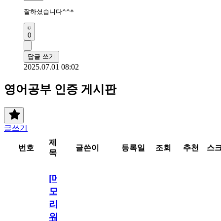
잘하셨습니다^^*
0
답글 쓰기
2025.07.01 08:02
영어공부 인증 게시판
글쓰기
제
번호
글쓴이
등록일
조회
추천
스
목
[메
모
리
워