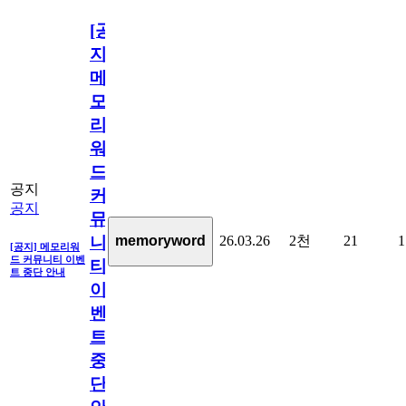
[공
지]
메
모
리
워
드
공지
커
공지
뮤
26.03.26
2천
21
1
memoryword
니
[공지] 메모리워
드 커뮤니티 이벤
티
트 중단 안내
이
벤
트
중
단