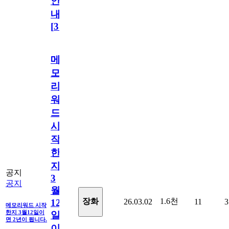
안
내
[
31
]
메
모
리
워
드
시
작
한
지
공지
3
공지
월
1.6천
장화
26.03.02
11
3
12
메모리워드 시작
한지 3월12일이
일
면 2년이 됩니다.
이