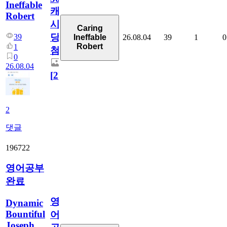
Ineffable
캐
Robert
시
Caring
당
39
26.08.04
39
1
0
Ineffable
Robert
1
첨
0
26.08.04
[
2
]
2
댓글
196722
영어공부
완료
영
Dynamic
Bountiful
어
Joseph