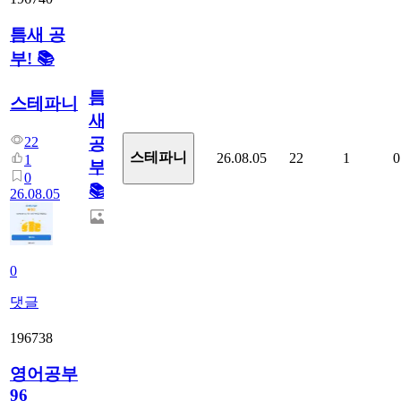
틈새 공
부! 📚
틈
스테파니
새
22
공
스테파니
26.08.05
22
1
0
1
부!
0
📚
26.08.05
0
댓글
196738
영어공부
96