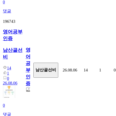
0
댓글
196743
영어공부
인증
영
남산골선
어
비
공
14
부
남산골선비
26.08.06
14
1
0
1
인
0
26.08.06
증
0
댓글