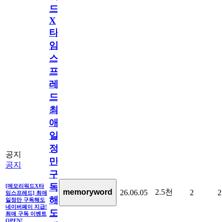
드
X
타
임
스
프
레
드]
최
애
일
정
공지
만
공지
구
독
[메모리워드X타
2.5천
memoryword
26.06.05
2
2
임스프레드] 최애
해
일정만 구독해도
네이버페이 지급!
도
최애 구독 이벤트
OPEN!