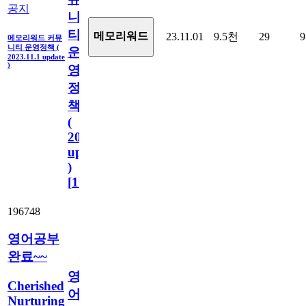
공지
니
티
메모리워드
23.11.01
9.5천
29
9
메모리워드 커뮤
니티 운영정책 (
운
2023.11.1 update
)
영
정
책
(
2023.11.1
update
)
[
110
]
196748
영어공부
완료~~
영
Cherished
어
Nurturing