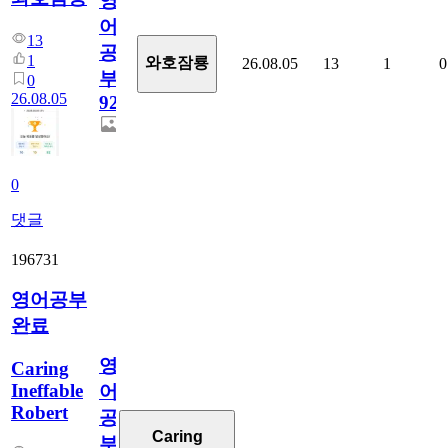
영
어
13
공
1
와호잠룡
26.08.05
13
1
0
부
0
26.08.05
929
0
댓글
196731
영어공부
완료
영
Caring
Ineffable
어
Robert
공
Caring
부