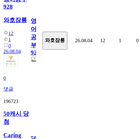
928
와호잠룡
영
어
12
공
1
와호잠룡
26.08.04
12
1
0
부
0
26.08.04
928
0
댓글
196723
50캐시 당
첨
Caring
50