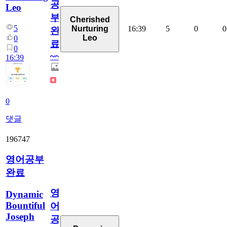
공
Leo
부
Cherished
5
16:39
5
0
0
Nurturing
완
Leo
0
료
0
~~
16:39
0
댓글
196747
영어공부
완료
영
Dynamic
Bountiful
어
Joseph
공