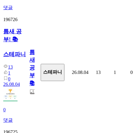
댓글
196726
틈새 공
부! 📚
틈
스테파니
새
13
공
스테파니
26.08.04
13
1
0
1
부!
0
📚
26.08.04
0
댓글
196725