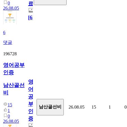
0
료
26.08.05
[
6
]
6
댓글
196728
영어공부
인증
영
남산골선
어
비
공
부
15
남산골선비
26.08.05
15
1
0
1
인
0
증
26.08.05