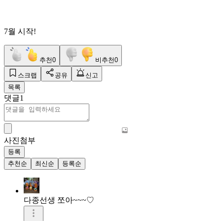
7월 시작!
추천
0
비추천
0
스크랩
공유
신고
목록
댓글
1
사진첨부
등록
추천순
최신순
등록순
다종선생 쪼아~~~♡