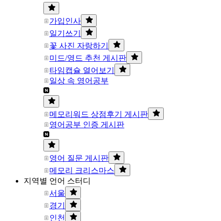
가입인사
일기쓰기
꽃 사진 자랑하기
미드/영드 추천 게시판
타임캡슐 열어보기
일상 속 영어공부
메모리워드 상점후기 게시판
영어공부 인증 게시판
영어 질문 게시판
메모리 크리스마스
지역별 언어 스터디
서울
경기
인천