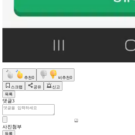
추천
0
비추천
0
스크랩
공유
신고
목록
댓글
3
사진첨부
등록