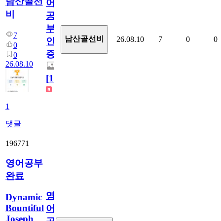
남산골선
어
비
공
부
7
남산골선비
26.08.10
7
0
0
인
0
증
0
26.08.10
[
1
]
1
댓글
196771
영어공부
완료
영
Dynamic
Bountiful
어
Joseph