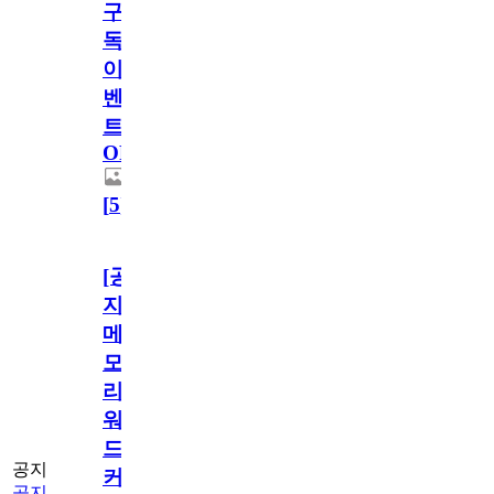
구
독
이
벤
트
OPEN!
[
5
]
[공
지]
메
모
리
워
드
공지
커
공지