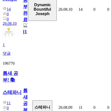
공
Dynamic
부
14
26.08.10
14
0
0
Bountiful
완
Joseph
0
0
료
26.08.10
[
1
]
1
댓글
196770
틈새 공
부! 📚
틈
스테파니
새
11
공
스테파니
26.08.09
11
0
0
0
부!