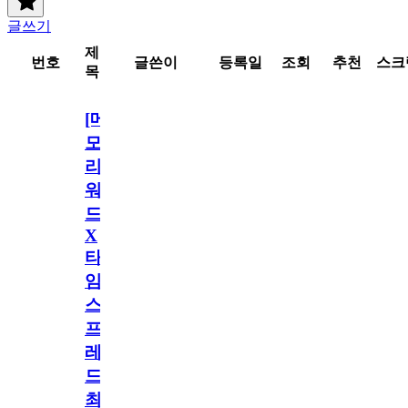
글쓰기
제
번호
글쓴이
등록일
조회
추천
스크
목
[메
모
리
워
드
X
타
임
스
프
레
드]
최