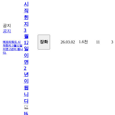
시
작
한
지
공지
3
공지
월
1.6천
장화
26.03.02
11
3
12
메모리워드 시
작한지 3월12일
일
이면 2년이 됩니
다.
이
면
2
년
이
됩
니
다.
[
64
]