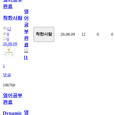
완료
영
착한사람
어
공
12
부
0
착한사람
26.08.09
12
0
0
완
0
26.08.09
료
[
1
]
1
댓글
196760
영어공부
완료
영
Dynamic