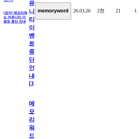
뮤
26.03.26
2천
21
1
memoryword
니
[공지] 메모리워
드 커뮤니티 이
티
벤트 중단 안내
이
벤
트
중
단
안
내
[
31
]
메
모
리
워
드