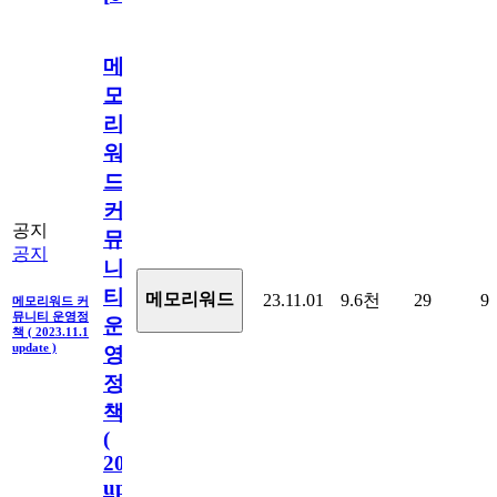
메
모
리
워
드
커
공지
뮤
공지
니
티
메모리워드
23.11.01
9.6천
29
9
메모리워드 커
뮤니티 운영정
운
책 ( 2023.11.1
update )
영
정
책
(
2023.11.1
update