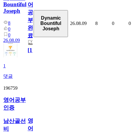
Bountiful
어
Joseph
공
Dynamic
부
8
26.08.09
8
0
0
Bountiful
완
Joseph
0
0
료
26.08.09
[
1
]
1
댓글
196759
영어공부
인증
영
남산골선
어
비