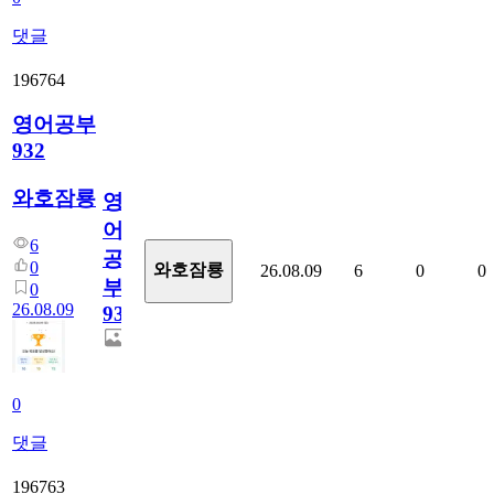
댓글
196764
영어공부
932
와호잠룡
영
어
6
공
0
와호잠룡
26.08.09
6
0
0
부
0
26.08.09
932
0
댓글
196763