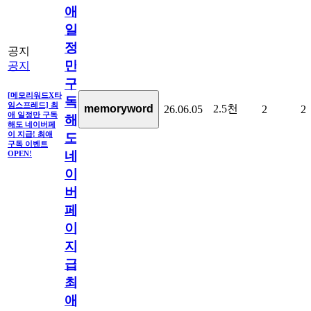
애
일
정
공지
만
공지
구
[메모리워드X타
독
임스프레드] 최
2.5천
memoryword
26.06.05
2
2
애 일정만 구독
해
해도 네이버페
이 지급! 최애
도
구독 이벤트
네
OPEN!
이
버
페
이
지
급!
최
애