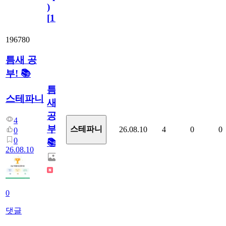
)
[
110
]
196780
틈새 공
부! 📚
틈
스테파니
새
공
4
부!
스테파니
26.08.10
4
0
0
0
0
📚
26.08.10
0
댓글