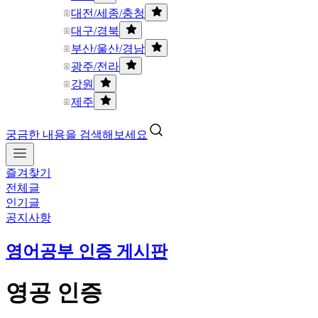
대전/세종/충청
대구/경북
부산/울산/경남
광주/전라
강원
제주
궁금한 내용을 검색해보세요
즐겨찾기
전체글
인기글
공지사항
영어공부 인증 게시판
영공 인증