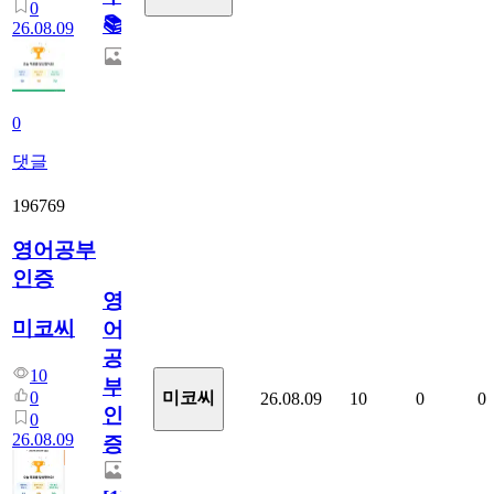
0
📚
26.08.09
0
댓글
196769
영어공부
인증
영
미코씨
어
공
10
부
0
미코씨
26.08.09
10
0
0
인
0
26.08.09
증