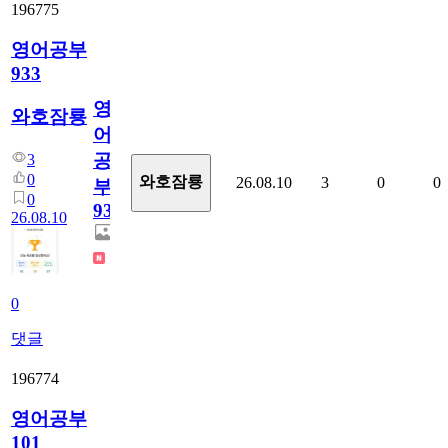
196775
영어공부
933
영
와호잠룡
어
공
3
0
와호잠룡
26.08.10
3
0
0
부
0
933
26.08.10
0
댓글
196774
영어공부
101