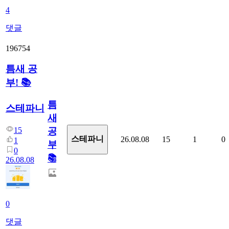
4
댓글
196754
틈새 공
부! 📚
틈
스테파니
새
15
공
스테파니
26.08.08
15
1
0
1
부!
0
📚
26.08.08
0
댓글