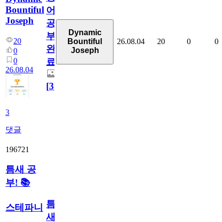
Bountiful
어
Joseph
공
Dynamic
부
20
26.08.04
20
0
0
Bountiful
완
Joseph
0
0
료
26.08.04
[
3
]
3
댓글
196721
틈새 공
부! 📚
틈
스테파니
새