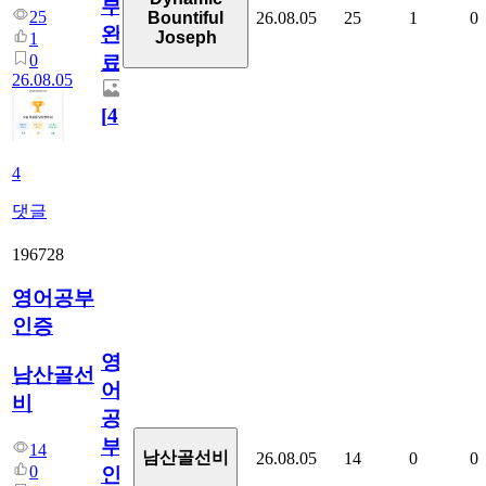
부
25
26.08.05
25
1
0
Bountiful
완
Joseph
1
0
료
26.08.05
[
4
]
4
댓글
196728
영어공부
인증
영
남산골선
어
비
공
부
14
남산골선비
26.08.05
14
0
0
0
인