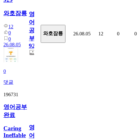
와호잠룡
영
어
12
공
0
와호잠룡
26.08.05
12
0
0
부
0
26.08.05
929
0
댓글
196731
영어공부
완료
영
Caring
Ineffable
어