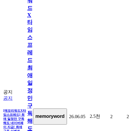
워
드
X
타
임
스
프
레
드]
최
애
일
정
공지
만
공지
구
[메모리워드X타
독
임스프레드] 최
2.5천
memoryword
26.06.05
2
2
애 일정만 구독
해
해도 네이버페
이 지급! 최애
도
구독 이벤트