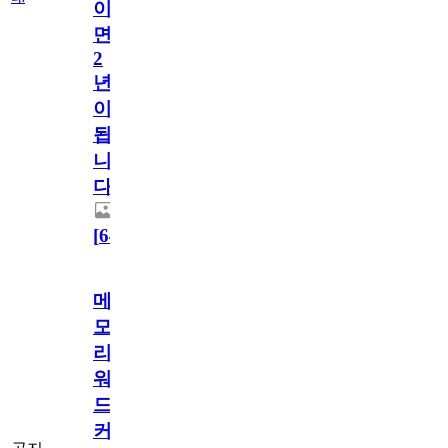
이
면
2
년
이
됩
니
다.
[
64
]
메
모
리
워
드
커