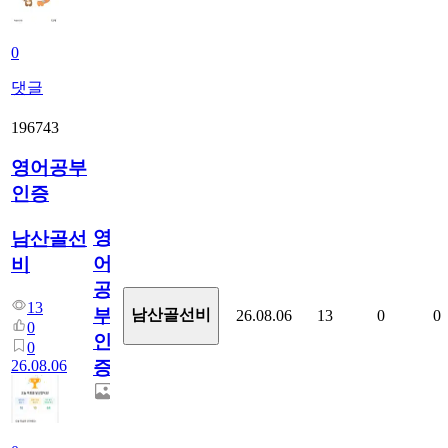
0
댓글
196743
영어공부
인증
영
남산골선
어
비
공
13
부
남산골선비
26.08.06
13
0
0
0
인
0
26.08.06
증