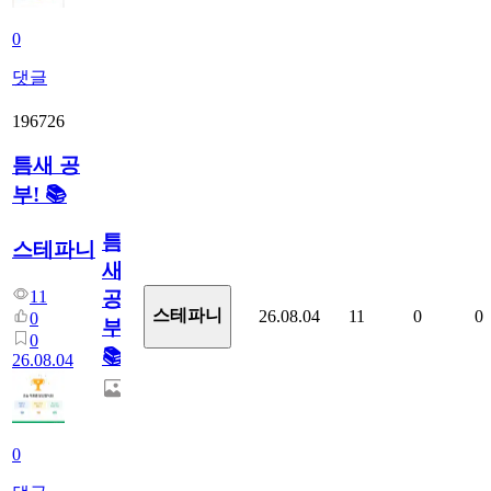
0
댓글
196726
틈새 공
부! 📚
틈
스테파니
새
11
공
스테파니
26.08.04
11
0
0
0
부!
0
📚
26.08.04
0