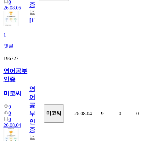
0
증
26.08.05
[
1
]
1
댓글
196727
영어공부
인증
영
미코씨
어
공
9
부
0
미코씨
26.08.04
9
0
0
0
인
26.08.04
증