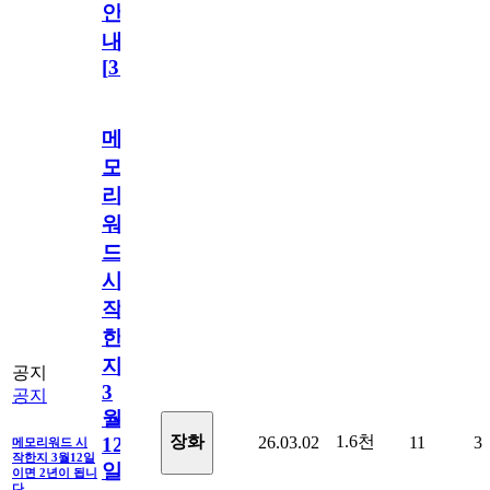
안
내
[
31
]
메
모
리
워
드
시
작
한
지
공지
3
공지
월
1.6천
장화
26.03.02
11
3
12
메모리워드 시
작한지 3월12일
일
이면 2년이 됩니
다.