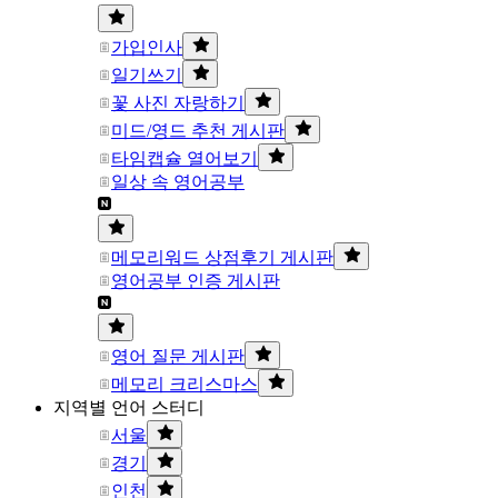
가입인사
일기쓰기
꽃 사진 자랑하기
미드/영드 추천 게시판
타임캡슐 열어보기
일상 속 영어공부
메모리워드 상점후기 게시판
영어공부 인증 게시판
영어 질문 게시판
메모리 크리스마스
지역별 언어 스터디
서울
경기
인천