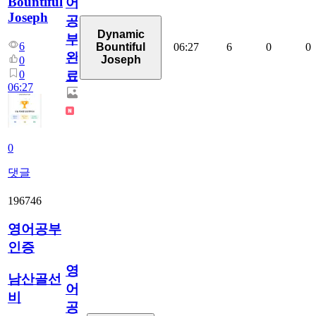
Bountiful
어
Joseph
공
Dynamic
부
6
06:27
6
0
0
Bountiful
완
Joseph
0
0
료
06:27
0
댓글
196746
영어공부
인증
영
남산골선
어
비
공