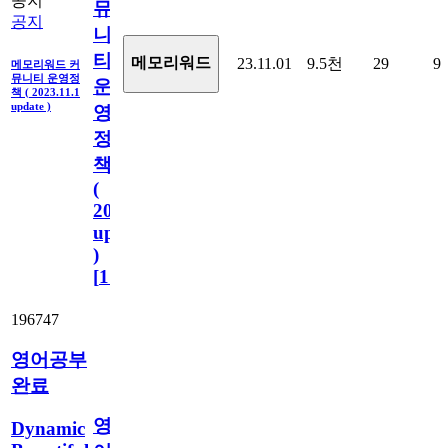
공지
뮤
공지
니
티
메모리워드
23.11.01
9.5천
29
9
메모리워드 커
뮤니티 운영정
운
책 ( 2023.11.1
update )
영
정
책
(
2023.11.1
update
)
[
110
]
196747
영어공부
완료
영
Dynamic