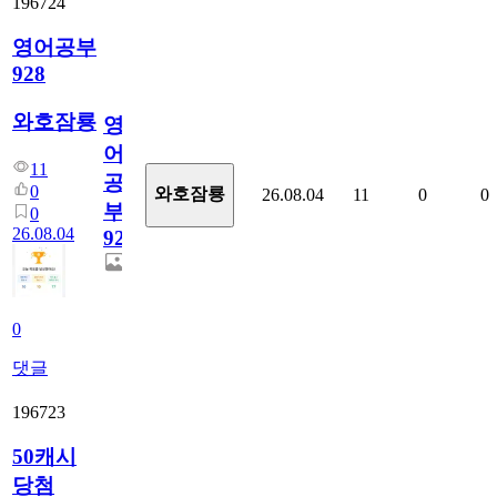
196724
영어공부
928
와호잠룡
영
어
11
공
0
와호잠룡
26.08.04
11
0
0
부
0
26.08.04
928
0
댓글
196723
50캐시
당첨