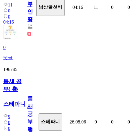
부
11
남산골선비
04:16
11
0
0
0
인
0
증
04:16
0
댓글
196745
틈새 공
부! 📚
틈
스테파니
새
공
9
부!
스테파니
26.08.06
9
0
0
0
0
📚