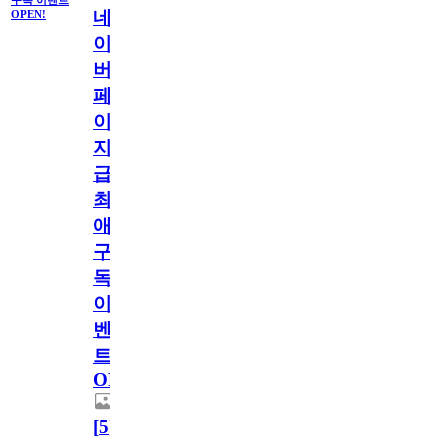
네
OPEN!
이
버
페
이
지
급!
최
애
구
독
이
벤
트
OPEN!
[
5
]