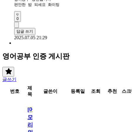
편안한 밤 되세요 화이팅 
0
답글 쓰기
2025.07.05 21:29
영어공부 인증 게시판
글쓰기
제
번호
글쓴이
등록일
조회
추천
스크
목
[메
모
리