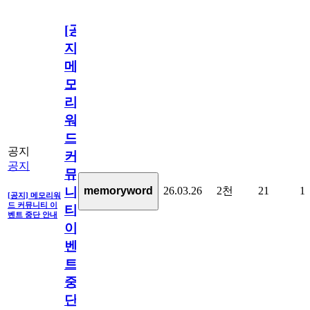
[공
지]
메
모
리
워
드
공지
커
공지
뮤
26.03.26
2천
21
1
memoryword
니
[공지] 메모리워
드 커뮤니티 이
티
벤트 중단 안내
이
벤
트
중
단