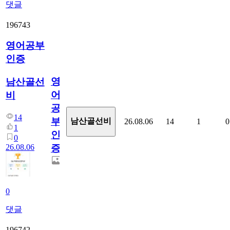
댓글
196743
영어공부
인증
영
남산골선
어
비
공
14
부
남산골선비
26.08.06
14
1
0
1
인
0
26.08.06
증
0
댓글
196742