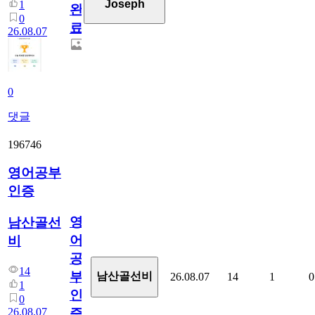
Joseph
1
완
0
료
26.08.07
0
댓글
196746
영어공부
인증
영
남산골선
어
비
공
14
부
남산골선비
26.08.07
14
1
0
1
인
0
26.08.07
증