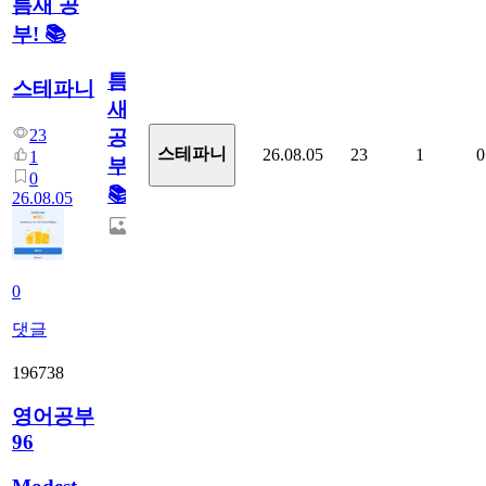
틈새 공
부! 📚
틈
스테파니
새
23
공
스테파니
26.08.05
23
1
0
1
부!
0
📚
26.08.05
0
댓글
196738
영어공부
96