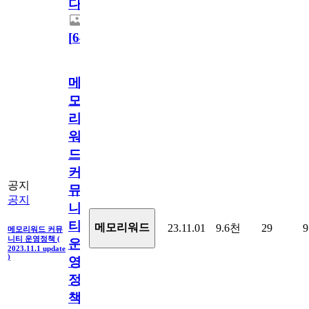
다.
[
64
]
메
모
리
워
드
커
공지
뮤
공지
니
티
메모리워드
23.11.01
9.6천
29
9
메모리워드 커뮤
니티 운영정책 (
운
2023.11.1 update
)
영
정
책