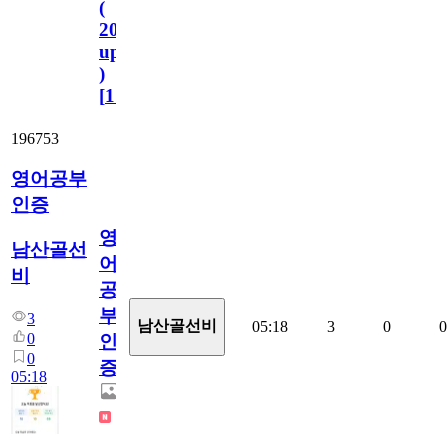
(
2023.11.1
update
)
[
110
]
196753
영어공부
인증
영
남산골선
어
비
공
부
3
남산골선비
05:18
3
0
0
0
인
0
증
05:18