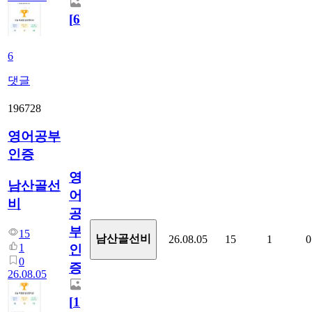
[
6
]
6
댓글
196728
영어공부
인증
영
남산골선
어
비
공
부
15
남산골선비
26.08.05
15
1
0
1
인
0
증
26.08.05
[
1
]