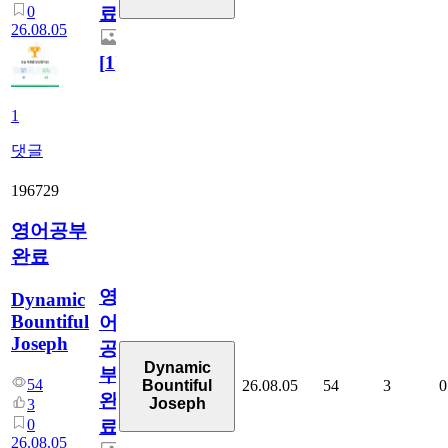
0
료
26.08.05
[
1
]
1
댓글
196729
영어공부
완료
영
Dynamic
Bountiful
어
Joseph
공
Dynamic
부
54
26.08.05
54
3
0
Bountiful
완
Joseph
3
0
료
26.08.05