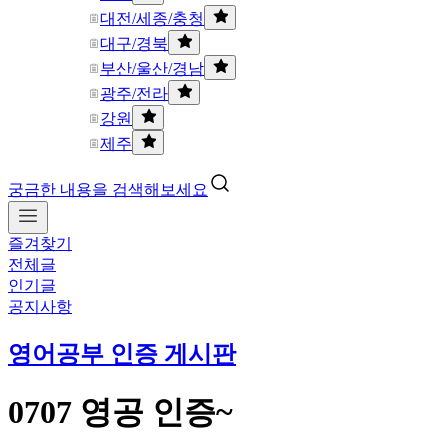
대전/세종/충청
대구/경북
부산/울산/경남
광주/전라
강원
제주
궁금한 내용을 검색해보세요
즐겨찾기
전체글
인기글
공지사항
영어공부 인증 게시판
0707 영공 인증~