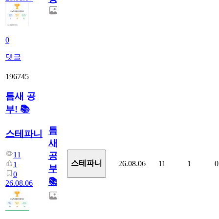
0
댓글
196745
틈새 공
부! 📚
틈
스테파니
새
11
공
스테파니
26.08.06
11
1
0
1
부!
0
📚
26.08.06