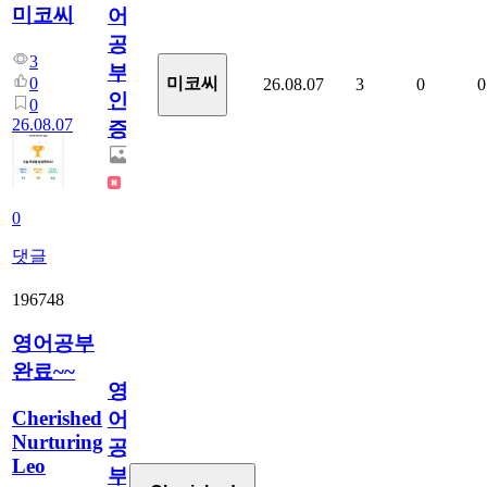
미코씨
어
공
3
부
0
미코씨
26.08.07
3
0
0
인
0
26.08.07
증
0
댓글
196748
영어공부
완료~~
영
Cherished
어
Nurturing
공
Leo
부