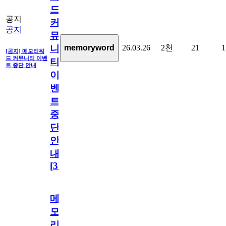
드
공지
커
공지
뮤
26.03.26
2천
21
1
memoryword
니
[공지] 메모리워
드 커뮤니티 이벤
티
트 중단 안내
이
벤
트
중
단
안
내
[
31
]
메
모
리