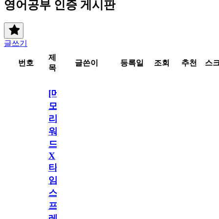
영어공부 인증 게시판
글쓰기
제
번호
글쓴이
등록일
조회
추천
스
목
[메
모
리
워
드
X
타
임
스
프
레