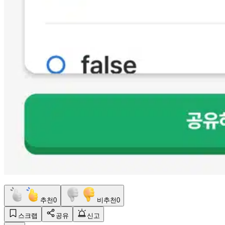
추천
0
비추천
0
스크랩
공유
신고