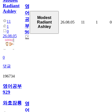
Modest
Radiant
영
Ashley
어
Modest
공
11
26.08.05
11
1
0
Radiant
부
1
Ashley
0
96
26.08.05
0
댓글
196734
영어공부
929
와호잠룡
영
어