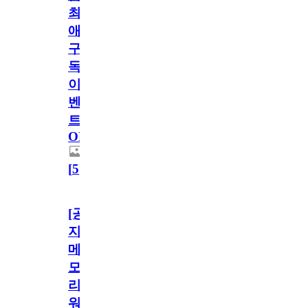
최
애
구
독
이
벤
트
OPEN!
[
5
]
[공
지]
메
모
리
워