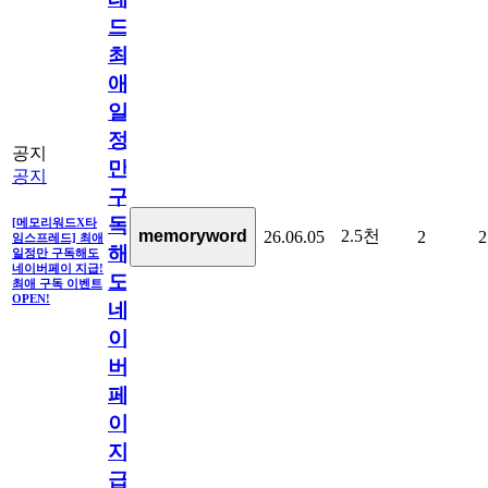
드]
최
애
일
정
공지
만
공지
구
독
[메모리워드X타
2.5천
memoryword
26.06.05
2
2
임스프레드] 최애
해
일정만 구독해도
네이버페이 지급!
도
최애 구독 이벤트
OPEN!
네
이
버
페
이
지
급!