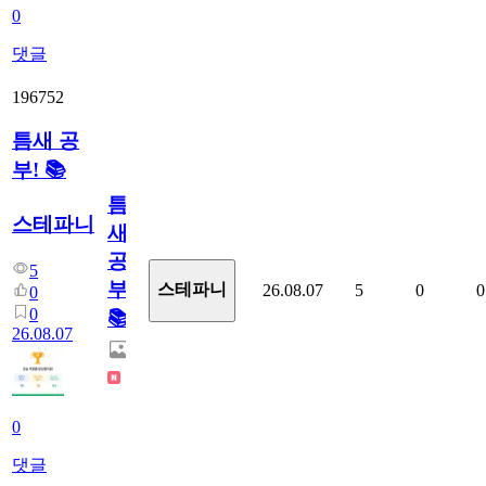
0
댓글
196752
틈새 공
부! 📚
틈
스테파니
새
공
5
부!
스테파니
26.08.07
5
0
0
0
0
📚
26.08.07
0
댓글