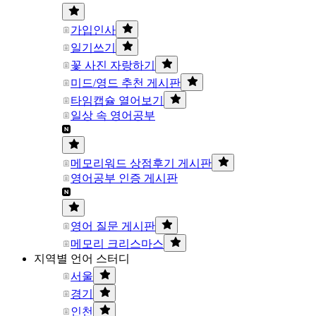
가입인사
일기쓰기
꽃 사진 자랑하기
미드/영드 추천 게시판
타임캡슐 열어보기
일상 속 영어공부
메모리워드 상점후기 게시판
영어공부 인증 게시판
영어 질문 게시판
메모리 크리스마스
지역별 언어 스터디
서울
경기
인천