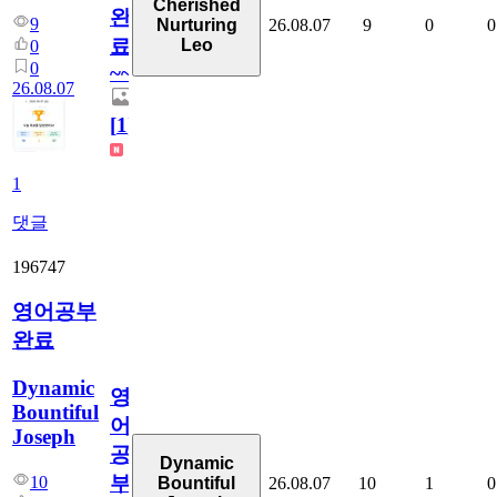
Cherished
완
9
26.08.07
9
0
0
Nurturing
료
Leo
0
0
~~
26.08.07
[
1
]
1
댓글
196747
영어공부
완료
Dynamic
영
Bountiful
어
Joseph
공
Dynamic
부
10
26.08.07
10
1
0
Bountiful