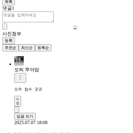
목록
댓글
1
사진첨부
등록
추천순
최신순
등록순
모찌 쭈야맘
오우 점수 굿굿
0
답글 쓰기
2025.07.07 18:08