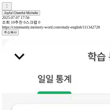
Joyful Cheerful Michelle
2025.07.07 17:56
조회
10
추천
0
스크랩
0
https://community.memory-word.com/study-english/111342728
주소복사