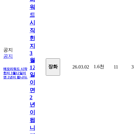
워
드
시
작
한
지
공지
3
공지
월
1.6천
장화
26.03.02
11
3
12
메모리워드 시작
한지 3월12일이
일
면 2년이 됩니다.
이
면
2
년
이
됩
니