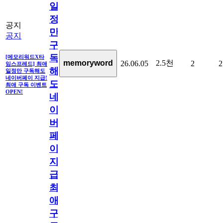
일
정
공지
만
공지
구
독
[메모리워드X타
2.5천
memoryword
26.06.05
2
2
임스프레드] 최애
해
일정만 구독해도
네이버페이 지급!
도
최애 구독 이벤트
OPEN!
네
이
버
페
이
지
급!
최
애
구