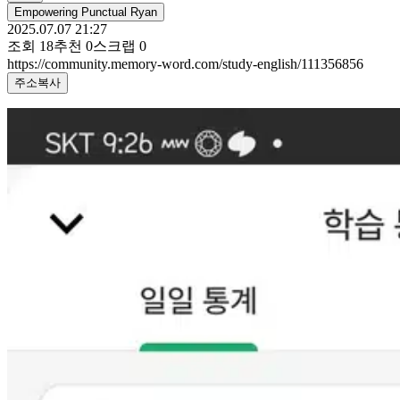
Empowering Punctual Ryan
2025.07.07 21:27
조회
18
추천
0
스크랩
0
https://community.memory-word.com/study-english/111356856
주소복사