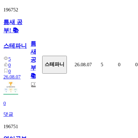
196752
틈새 공
부! 📚
틈
스테파니
새
5
공
스테파니
26.08.07
5
0
0
0
부!
0
📚
26.08.07
0
댓글
196751