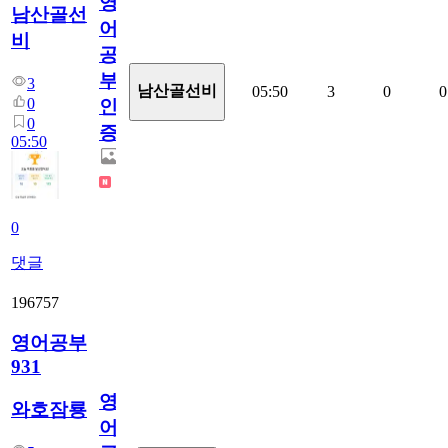
영
남산골선
어
비
공
부
3
남산골선비
05:50
3
0
0
0
인
0
증
05:50
0
댓글
196757
영어공부
931
영
와호잠룡
어