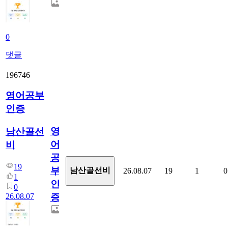
0
댓글
196746
영어공부
인증
영
남산골선
어
비
공
19
부
남산골선비
26.08.07
19
1
0
1
인
0
26.08.07
증