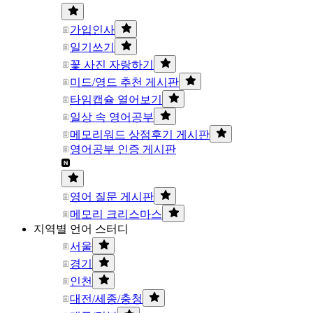
가입인사
일기쓰기
꽃 사진 자랑하기
미드/영드 추천 게시판
타임캡슐 열어보기
일상 속 영어공부
메모리워드 상점후기 게시판
영어공부 인증 게시판
영어 질문 게시판
메모리 크리스마스
지역별 언어 스터디
서울
경기
인천
대전/세종/충청