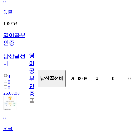
0
댓글
196753
영어공부
인증
영
남산골선
어
비
공
4
부
남산골선비
26.08.08
4
0
0
0
인
0
26.08.08
증
0
댓글