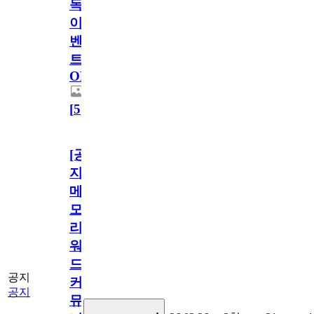
독
이
벤
트
OPEN!
[
5
]
[공
지]
메
모
리
워
드
공지
커
공지
뮤