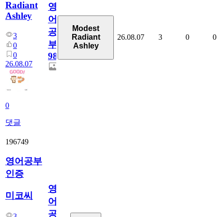
Radiant
영
Ashley
어
Modest
공
3
26.08.07
3
0
0
Radiant
부
0
Ashley
0
98
26.08.07
0
댓글
196749
영어공부
인증
영
미코씨
어
공
3