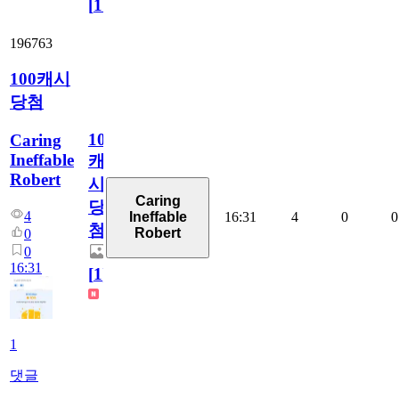
[
110
]
196763
100캐시
당첨
100
Caring
Ineffable
캐
Robert
시
Caring
당
4
16:31
4
0
0
Ineffable
첨
Robert
0
0
16:31
[
1
]
1
댓글