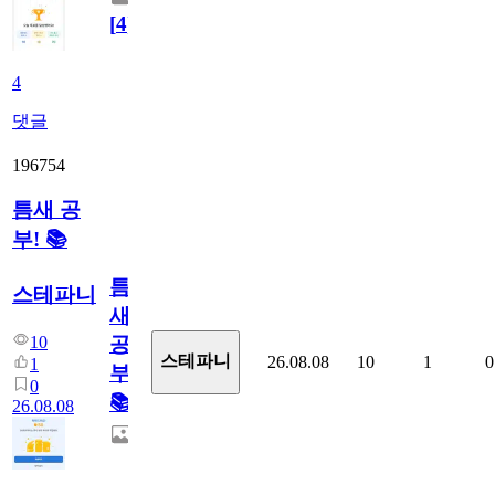
[
4
]
4
댓글
196754
틈새 공
부! 📚
틈
스테파니
새
10
공
스테파니
26.08.08
10
1
0
1
부!
0
📚
26.08.08