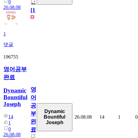
0
26.08.08
[
1
]
1
댓글
196755
영어공부
완료
영
Dynamic
Bountiful
어
Joseph
공
Dynamic
부
14
26.08.08
14
1
0
Bountiful
완
Joseph
1
0
료
26.08.08