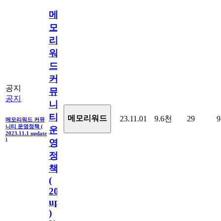
메
모
리
워
드
커
공지
뮤
공지
니
티
메모리워드
23.11.01
9.6천
29
9
메모리워드 커뮤
니티 운영정책 (
운
2023.11.1 update
)
영
정
책
(
2023.11.1
update
)