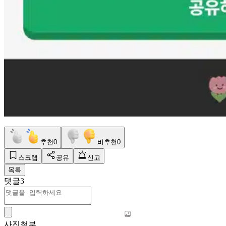
추천
0
비추천
0
스크랩
공유
신고
목록
댓글
3
사진첨부