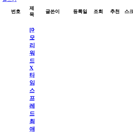
제
번호
글쓴이
등록일
조회
추천
스
목
[메
모
리
워
드
X
타
임
스
프
레
드]
최
애