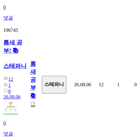
0
댓글
196745
틈새 공
부! 📚
틈
스테파니
새
12
공
스테파니
26.08.06
12
1
0
1
부!
0
📚
26.08.06
0
댓글