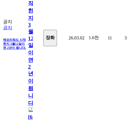
작
한
지
공지
3
공지
월
1.6천
장화
26.03.02
11
3
12
메모리워드 시작
한지 3월12일이
일
면 2년이 됩니다.
이
면
2
년
이
됩
니
다.
[
64
]