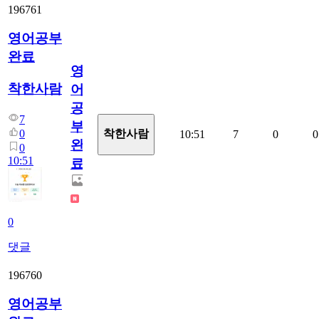
196761
영어공부
완료
영
착한사람
어
공
7
부
0
착한사람
10:51
7
0
0
완
0
10:51
료
0
댓글
196760
영어공부