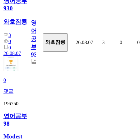
영어공부
930
와호잠룡
영
어
3
공
0
와호잠룡
26.08.07
3
0
0
부
0
26.08.07
930
0
댓글
196750
영어공부
98
Modest