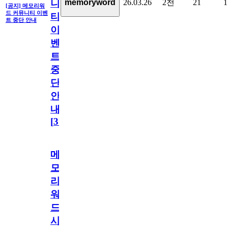
26.03.26
2천
21
1
memoryword
니
[공지] 메모리워
드 커뮤니티 이벤
티
트 중단 안내
이
벤
트
중
단
안
내
[
31
]
메
모
리
워
드
시