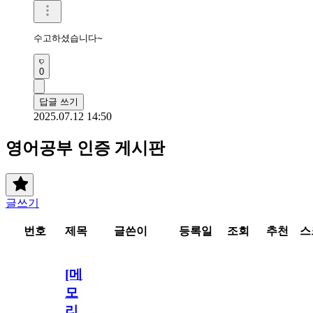
수고하셨습니다~
0
답글 쓰기
2025.07.12 14:50
영어공부 인증 게시판
글쓰기
번호
제목
글쓴이
등록일
조회
추천
스
[메
모
리