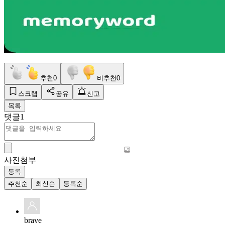
추천
0
비추천
0
스크랩
공유
신고
목록
댓글
1
사진첨부
등록
추천순
최신순
등록순
brave