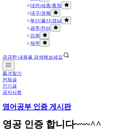
대전/세종/충청
대구/경북
부산/울산/경남
광주/전라
강원
제주
궁금한 내용을 검색해보세요
즐겨찾기
전체글
인기글
공지사항
영어공부 인증 게시판
영공 인증 합니다~~~^^