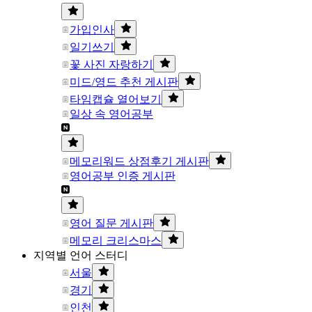
가입인사
일기쓰기
꽃 사진 자랑하기
미드/영드 추천 게시판
타임캡슐 열어보기
일상 속 영어공부
메모리워드 상점후기 게시판
영어공부 인증 게시판
영어 질문 게시판
메모리 크리스마스
지역별 언어 스터디
서울
경기
인천