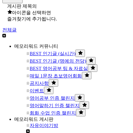
게시판 제목의
아이콘을 선택하면
즐겨찾기에 추가됩니다.
전체글
메모리워드 커뮤니티
BEST 인기글 (실시간)
BEST 인기글 (명예의 전당)
BEST 영어공부 팁 & 자료실
매일 1문장 초보영어회화
공지사항
이벤트
영어공부 인증 챌린지
영어말하기 인증 챌린지
회화 수업 인증 챌린지
메모리워드 게시판
자유이야기방