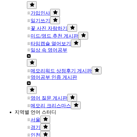
가입인사
일기쓰기
꽃 사진 자랑하기
미드/영드 추천 게시판
타임캡슐 열어보기
일상 속 영어공부
메모리워드 상점후기 게시판
영어공부 인증 게시판
영어 질문 게시판
메모리 크리스마스
지역별 언어 스터디
서울
경기
인천