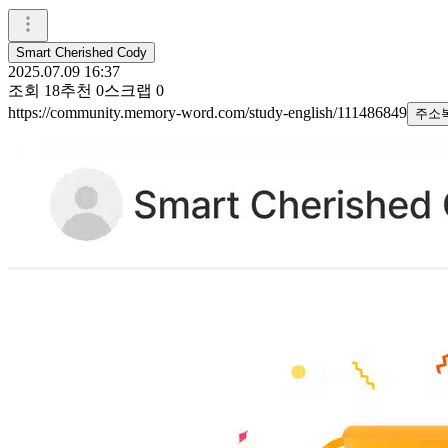
Smart Cherished Cody
2025.07.09 16:37
조회
18
추천
0
스크랩
0
https://community.memory-word.com/study-english/111486849
주소