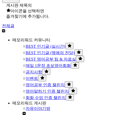
게시판 제목의
아이콘을 선택하면
즐겨찾기에 추가됩니다.
전체글
메모리워드 커뮤니티
BEST 인기글 (실시간)
BEST 인기글 (명예의 전당)
BEST 영어공부 팁 & 자료실
매일 1문장 초보영어회화
공지사항
이벤트
영어공부 인증 챌린지
영어말하기 인증 챌린지
회화 수업 인증 챌린지
메모리워드 게시판
자유이야기방