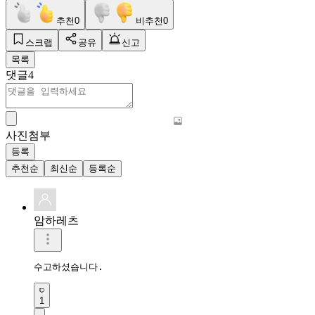
추천
0
비추천
0
스크랩
공유
신고
목록
댓글
4
사진첨부
등록
추천순
최신순
등록순
암하레츠
수고하셨습니다.
1