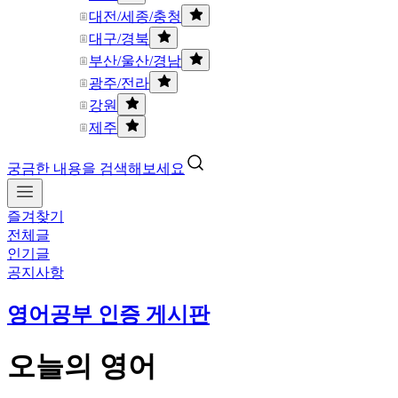
대전/세종/충청
대구/경북
부산/울산/경남
광주/전라
강원
제주
궁금한 내용을 검색해보세요
즐겨찾기
전체글
인기글
공지사항
영어공부 인증 게시판
오늘의 영어