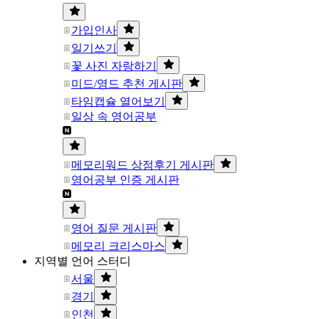
가입인사
일기쓰기
꽃 사진 자랑하기
미드/영드 추천 게시판
타임캡슐 열어보기
일상 속 영어공부
메모리워드 상점후기 게시판
영어공부 인증 게시판
영어 질문 게시판
메모리 크리스마스
지역별 언어 스터디
서울
경기
인천