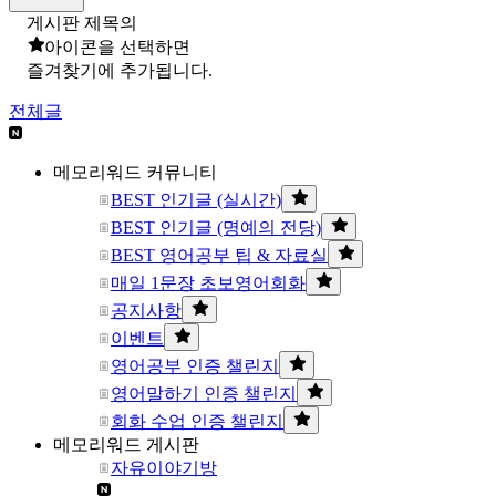
게시판 제목의
아이콘을 선택하면
즐겨찾기에 추가됩니다.
전체글
메모리워드 커뮤니티
BEST 인기글 (실시간)
BEST 인기글 (명예의 전당)
BEST 영어공부 팁 & 자료실
매일 1문장 초보영어회화
공지사항
이벤트
영어공부 인증 챌린지
영어말하기 인증 챌린지
회화 수업 인증 챌린지
메모리워드 게시판
자유이야기방