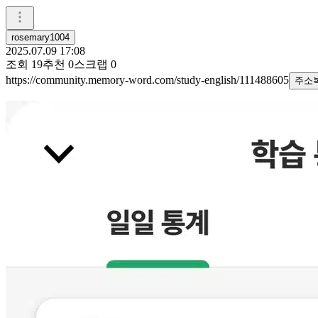
rosemary1004
2025.07.09 17:08
조회
19
추천
0
스크랩
0
https://community.memory-word.com/study-english/111488605
주소