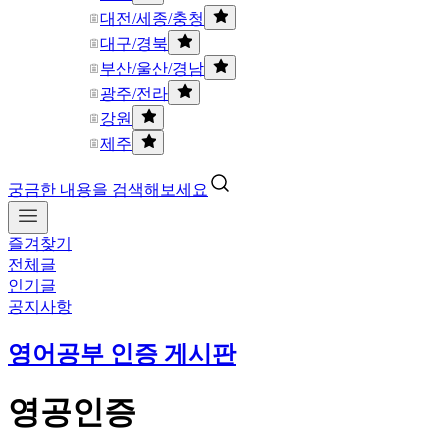
대전/세종/충청
대구/경북
부산/울산/경남
광주/전라
강원
제주
궁금한 내용을 검색해보세요
즐겨찾기
전체글
인기글
공지사항
영어공부 인증 게시판
영공인증