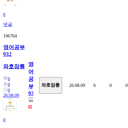
0
댓글
196764
영어공부
932
영
와호잠룡
어
공
6
0
와호잠룡
26.08.09
6
0
0
부
0
932
26.08.09
0