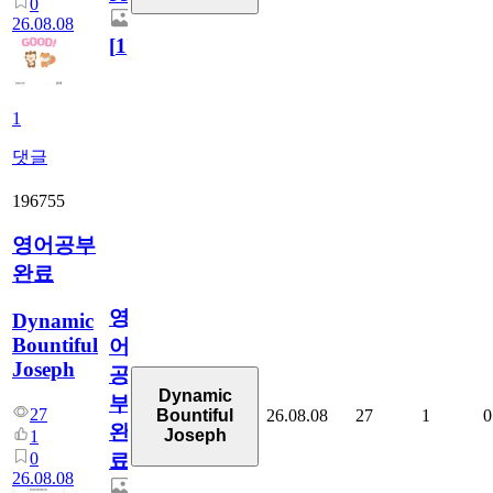
0
26.08.08
[
1
]
1
댓글
196755
영어공부
완료
영
Dynamic
Bountiful
어
Joseph
공
Dynamic
부
27
26.08.08
27
1
0
Bountiful
완
Joseph
1
0
료
26.08.08