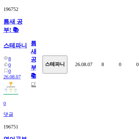
196752
틈새 공
부! 📚
틈
스테파니
새
8
공
스테파니
26.08.07
8
0
0
0
부!
0
📚
26.08.07
0
댓글
196751