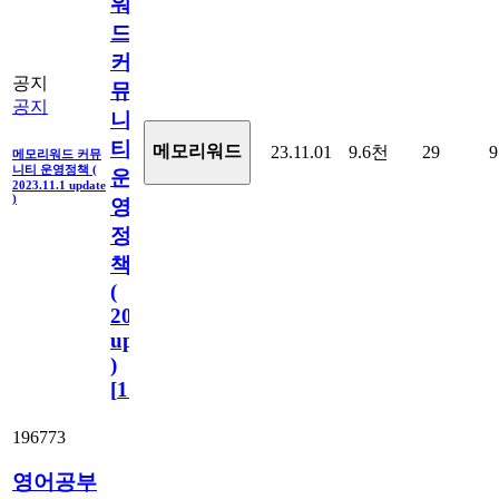
워
드
커
공지
뮤
공지
니
티
메모리워드
23.11.01
9.6천
29
9
메모리워드 커뮤
니티 운영정책 (
운
2023.11.1 update
)
영
정
책
(
2023.11.1
update
)
[
110
]
196773
영어공부