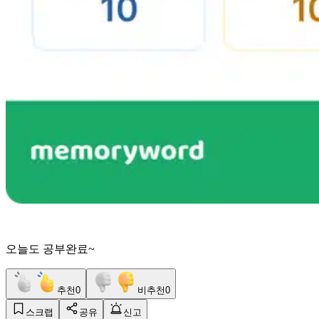
오늘도 공부완료~
추천
0
비추천
0
스크랩
공유
신고