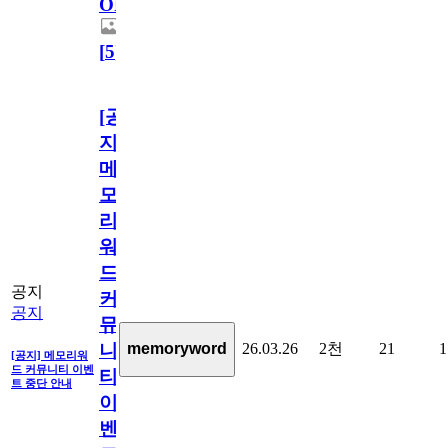
OPEN!
[
5
]
[공
지]
메
모
리
워
드
공지
커
공지
뮤
26.03.26
2천
21
1
memoryword
니
[공지] 메모리워
드 커뮤니티 이벤
티
트 중단 안내
이
벤