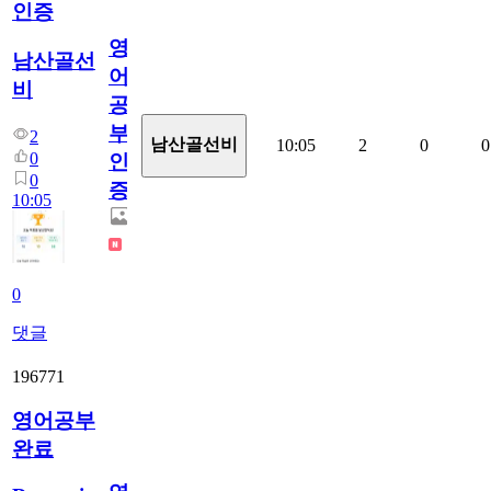
인증
영
남산골선
어
비
공
부
2
남산골선비
10:05
2
0
0
0
인
0
증
10:05
0
댓글
196771
영어공부
완료