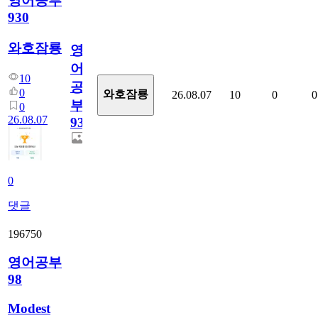
영어공부
930
와호잠룡
영
어
10
공
0
와호잠룡
26.08.07
10
0
0
부
0
26.08.07
930
0
댓글
196750
영어공부
98
Modest