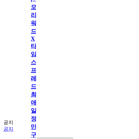
모
리
워
드
X
타
임
스
프
레
드]
최
애
일
정
공지
만
공지
구