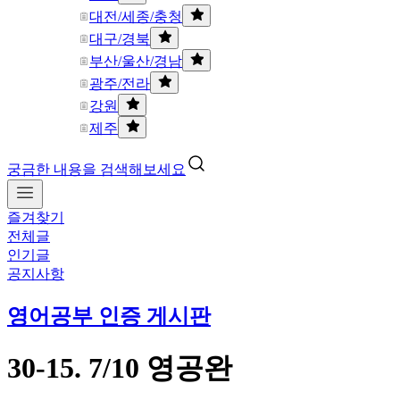
대전/세종/충청
대구/경북
부산/울산/경남
광주/전라
강원
제주
궁금한 내용을 검색해보세요
즐겨찾기
전체글
인기글
공지사항
영어공부 인증 게시판
30-15. 7/10 영공완