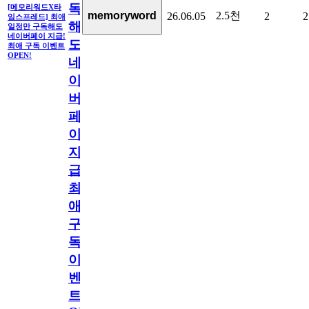
독
[메모리워드X타
2.5천
memoryword
26.06.05
2
2
임스프레드] 최애
해
일정만 구독해도
네이버페이 지급!
도
최애 구독 이벤트
OPEN!
네
이
버
페
이
지
급!
최
애
구
독
이
벤
트