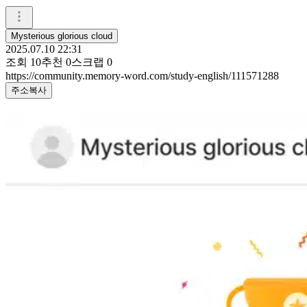
Mysterious glorious cloud
2025.07.10 22:31
조회
10
추천
0
스크랩
0
https://community.memory-word.com/study-english/111571288
주소복사