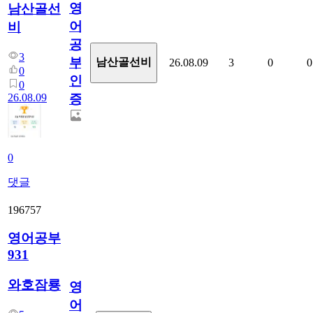
영
남산골선
어
비
공
3
부
남산골선비
26.08.09
3
0
0
0
인
0
26.08.09
증
0
댓글
196757
영어공부
931
와호잠룡
영
어