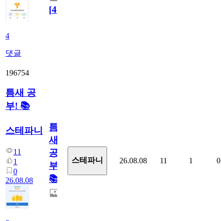
[
4
]
4
댓글
196754
틈새 공
부! 📚
틈
스테파니
새
11
공
스테파니
26.08.08
11
1
0
1
부!
0
📚
26.08.08