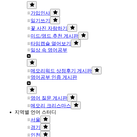
가입인사
일기쓰기
꽃 사진 자랑하기
미드/영드 추천 게시판
타임캡슐 열어보기
일상 속 영어공부
메모리워드 상점후기 게시판
영어공부 인증 게시판
영어 질문 게시판
메모리 크리스마스
지역별 언어 스터디
서울
경기
인천