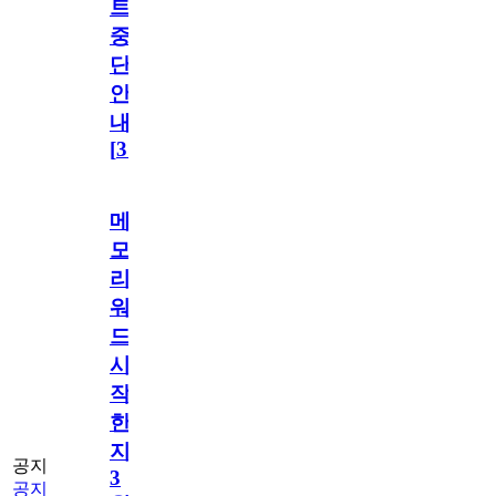
트
중
단
안
내
[
31
]
메
모
리
워
드
시
작
한
지
공지
3
공지