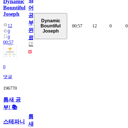
영
Dynamic
Bountiful
어
Joseph
공
Dynamic
부
12
00:57
12
0
0
Bountiful
완
Joseph
0
0
료
00:57
0
댓글
196770
틈새 공
부! 📚
틈
스테파니
새