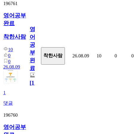
196761
영어공부
완료
영
착한사람
어
공
10
부
0
착한사람
26.08.09
10
0
0
완
0
26.08.09
료
[
1
]
1
댓글
196760
영어공부