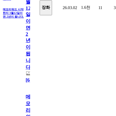
월
1.6천
장화
26.03.02
11
3
12
메모리워드 시작
한지 3월12일이
일
면 2년이 됩니다.
이
면
2
년
이
됩
니
다.
[
64
]
메
모
리