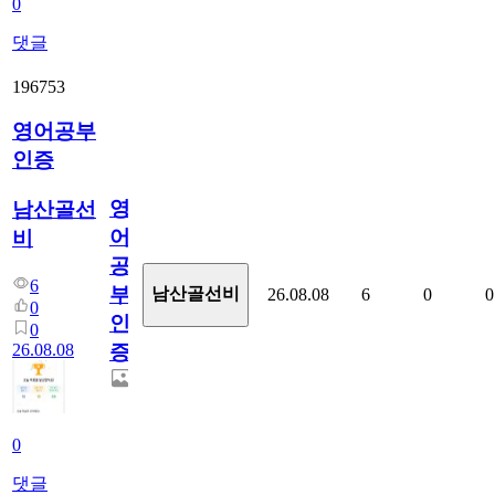
0
댓글
196753
영어공부
인증
영
남산골선
어
비
공
6
부
남산골선비
26.08.08
6
0
0
0
인
0
26.08.08
증
0
댓글