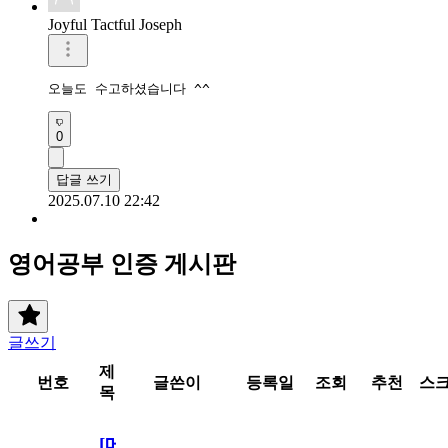
Joyful Tactful Joseph
오늘도 수고하셨습니다 ^^
0
답글 쓰기
2025.07.10 22:42
영어공부 인증 게시판
글쓰기
제
번호
글쓴이
등록일
조회
추천
스
목
[메