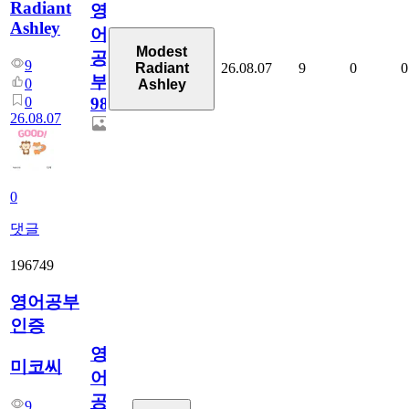
Radiant
영
Ashley
어
Modest
공
9
26.08.07
9
0
0
Radiant
부
0
Ashley
0
98
26.08.07
0
댓글
196749
영어공부
인증
영
미코씨
어
공
9