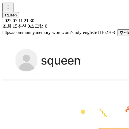
squeen
2025.07.11 21:30
조회
15
추천
0
스크랩
0
https://community.memory-word.com/study-english/111627031
주소