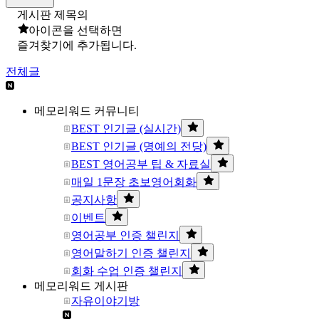
게시판 제목의
아이콘을 선택하면
즐겨찾기에 추가됩니다.
전체글
메모리워드 커뮤니티
BEST 인기글 (실시간)
BEST 인기글 (명예의 전당)
BEST 영어공부 팁 & 자료실
매일 1문장 초보영어회화
공지사항
이벤트
영어공부 인증 챌린지
영어말하기 인증 챌린지
회화 수업 인증 챌린지
메모리워드 게시판
자유이야기방