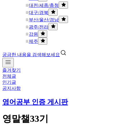
대전/세종/충청
대구/경북
부산/울산/경남
광주/전라
강원
제주
궁금한 내용을 검색해보세요
즐겨찾기
전체글
인기글
공지사항
영어공부 인증 게시판
영말챌33기