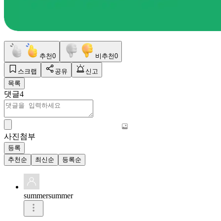
추천
0
비추천
0
스크랩
공유
신고
목록
댓글
4
사진첨부
등록
추천순
최신순
등록순
summersummer