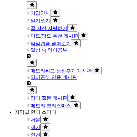
가입인사
일기쓰기
꽃 사진 자랑하기
미드/영드 추천 게시판
타임캡슐 열어보기
일상 속 영어공부
메모리워드 상점후기 게시판
영어공부 인증 게시판
영어 질문 게시판
메모리 크리스마스
지역별 언어 스터디
서울
경기
인천