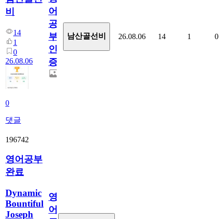
어
비
공
14
부
남산골선비
26.08.06
14
1
0
1
인
0
26.08.06
증
0
댓글
196742
영어공부
완료
Dynamic
영
Bountiful
어
Joseph