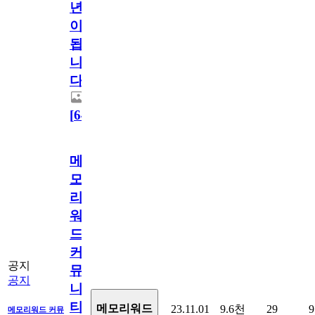
년
이
됩
니
다.
[
64
]
메
모
리
워
드
커
공지
뮤
공지
니
티
메모리워드
23.11.01
9.6천
29
9
메모리워드 커뮤