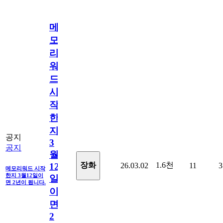
메
모
리
워
드
시
작
한
지
공지
3
공지
월
1.6천
장화
26.03.02
11
3
12
메모리워드 시작
한지 3월12일이
일
면 2년이 됩니다.
이
면
2