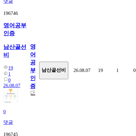
댓글
196746
영어공부
인증
영
남산골선
어
비
공
19
부
남산골선비
26.08.07
19
1
0
1
인
0
26.08.07
증
0
댓글
196745