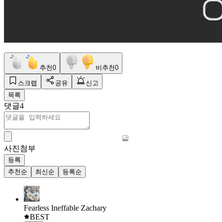
추천
0
비추천
0
스크랩
공유
신고
목록
댓글
4
사진첨부
등록
추천순
최신순
등록순
Fearless Ineffable Zachary
BEST