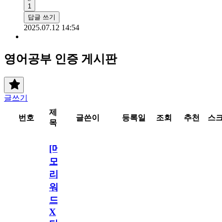
1
답글 쓰기
2025.07.12 14:54
영어공부 인증 게시판
글쓰기
제
번호
글쓴이
등록일
조회
추천
스
목
[메
모
리
워
드
X