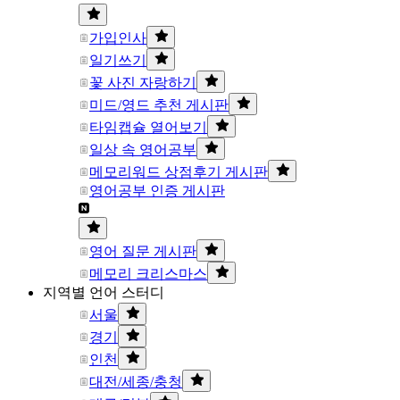
가입인사
일기쓰기
꽃 사진 자랑하기
미드/영드 추천 게시판
타임캡슐 열어보기
일상 속 영어공부
메모리워드 상점후기 게시판
영어공부 인증 게시판
영어 질문 게시판
메모리 크리스마스
지역별 언어 스터디
서울
경기
인천
대전/세종/충청