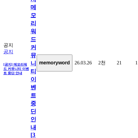
메
모
리
워
드
공지
커
공지
뮤
26.03.26
2천
21
1
memoryword
니
[공지] 메모리워
드 커뮤니티 이벤
티
트 중단 안내
이
벤
트
중
단
안
내
[
31
]