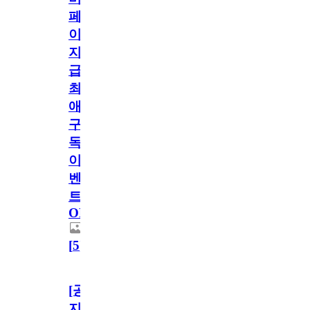
페
이
지
급!
최
애
구
독
이
벤
트
OPEN!
[
5
]
[공
지]