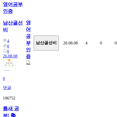
영어공부
인증
영
남산골선
어
비
공
4
부
남산골선비
26.08.08
4
0
0
0
인
0
26.08.08
증
0
댓글
196752
틈새 공
부! 📚