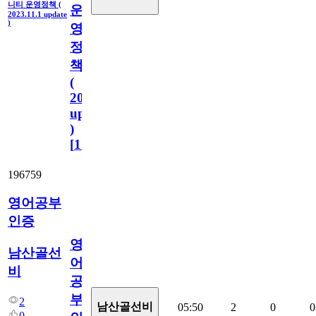
니티 운영정책 (
운
2023.11.1 update
)
영
정
책
(
2023.11.1
update
)
[
110
]
196759
영어공부
인증
영
남산골선
어
비
공
부
2
남산골선비
05:50
2
0
0
0