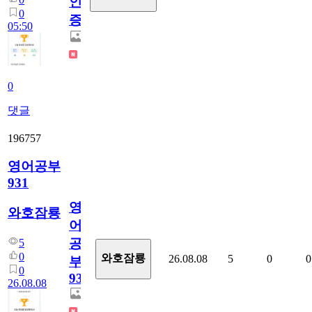
인
0
증
05:50
0
댓글
196757
영어공부
931
영
와호잠룡
어
공
5
0
와호잠룡
26.08.08
5
0
0
부
0
931
26.08.08