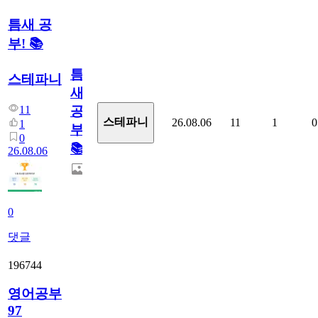
틈새 공
부! 📚
틈
스테파니
새
11
공
스테파니
26.08.06
11
1
0
1
부!
0
📚
26.08.06
0
댓글
196744
영어공부
97