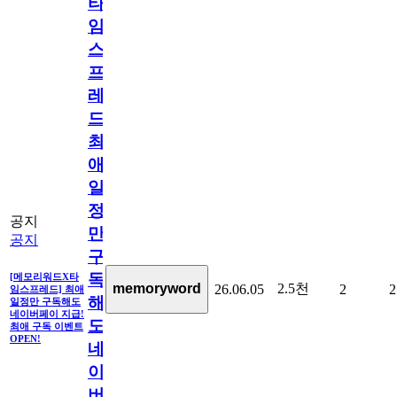
타
임
스
프
레
드]
최
애
일
정
공지
만
공지
구
독
[메모리워드X타
2.5천
memoryword
26.06.05
2
2
임스프레드] 최애
해
일정만 구독해도
네이버페이 지급!
도
최애 구독 이벤트
OPEN!
네
이
버