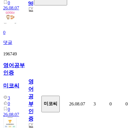
0
98
26.08.07
0
댓글
196749
영어공부
인증
영
미코씨
어
공
3
부
0
미코씨
26.08.07
3
0
0
0
인
26.08.07
증