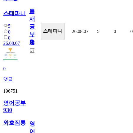
틈
스테파니
새
5
공
스테파니
26.08.07
5
0
0
0
부!
0
📚
26.08.07
0
댓글
196751
영어공부
930
와호잠룡
영
어