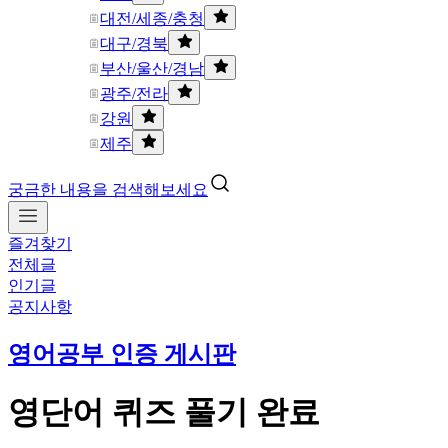
대전/세종/충청
대구/경북
부산/울산/경남
광주/전라
강원
제주
궁금한 내용을 검색해보세요
즐겨찾기
전체글
인기글
공지사항
영어공부 인증 게시판
영단어 퀴즈 풀기 완료