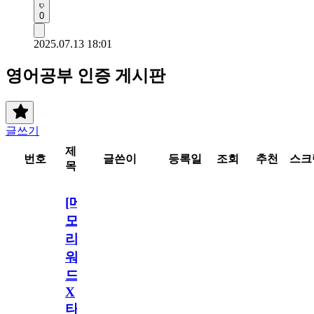
0
2025.07.13 18:01
영어공부 인증 게시판
글쓰기
제
번호
글쓴이
등록일
조회
추천
스크
목
[메
모
리
워
드
X
타