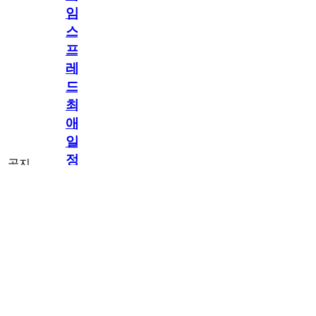
임
스
프
레
드]
최
애
일
정
공지
만
공지
구
[메모리워드X타
독
임스프레드] 최
2.5천
memoryword
26.06.05
2
2
애 일정만 구독
해
해도 네이버페
이 지급! 최애
도
구독 이벤트
네
OPEN!
이
버