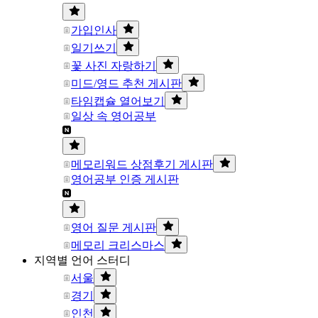
가입인사
일기쓰기
꽃 사진 자랑하기
미드/영드 추천 게시판
타임캡슐 열어보기
일상 속 영어공부
메모리워드 상점후기 게시판
영어공부 인증 게시판
영어 질문 게시판
메모리 크리스마스
지역별 언어 스터디
서울
경기
인천