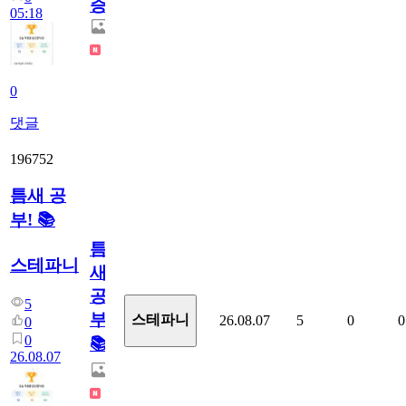
증
05:18
0
댓글
196752
틈새 공
부! 📚
틈
스테파니
새
공
5
부!
스테파니
26.08.07
5
0
0
0
0
📚
26.08.07