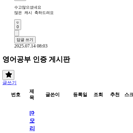
수고많으셨네요

많은 캐시 축하드려요
0
답글 쓰기
2025.07.14 08:03
영어공부 인증 게시판
글쓰기
제
번호
글쓴이
등록일
조회
추천
스
목
[메
모
리