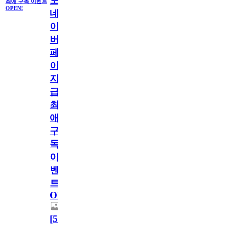
도
최애 구독 이벤트
OPEN!
네
이
버
페
이
지
급!
최
애
구
독
이
벤
트
OPEN!
[
5
]