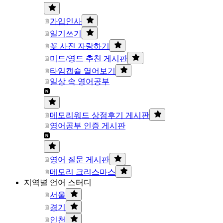
가입인사
일기쓰기
꽃 사진 자랑하기
미드/영드 추천 게시판
타임캡슐 열어보기
일상 속 영어공부
메모리워드 상점후기 게시판
영어공부 인증 게시판
영어 질문 게시판
메모리 크리스마스
지역별 언어 스터디
서울
경기
인천