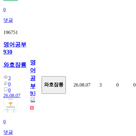
0
댓글
196751
영어공부
930
영
와호잠룡
어
공
3
0
와호잠룡
26.08.07
3
0
0
부
0
930
26.08.07
0
댓글