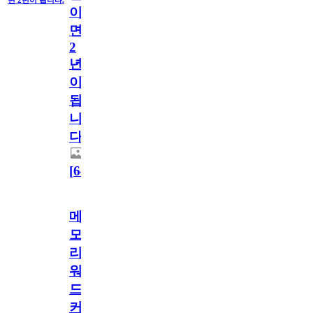
이
면
2
년
이
됩
니
다.
[
64
]
메
모
리
워
드
커