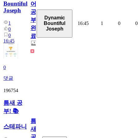
Bountiful
어
Joseph
공
Dynamic
부
1
16:45
1
0
0
Bountiful
완
Joseph
0
0
료
16:45
0
댓글
196754
틈새 공
부! 📚
틈
스테파니
새
공