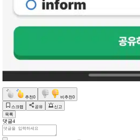
추천
0
비추천
0
스크랩
공유
신고
목록
댓글
4