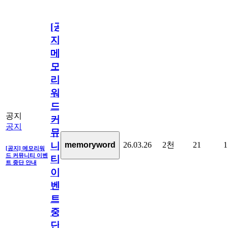
[공
지]
메
모
리
워
드
공지
커
공지
뮤
26.03.26
2천
21
1
memoryword
니
[공지] 메모리워
드 커뮤니티 이벤
티
트 중단 안내
이
벤
트
중
단