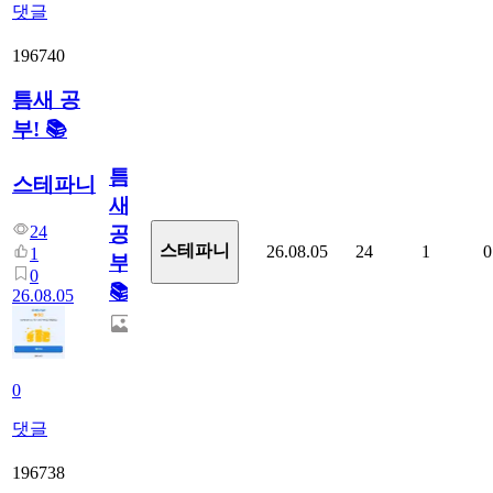
댓글
196740
틈새 공
부! 📚
틈
스테파니
새
24
공
스테파니
26.08.05
24
1
0
1
부!
0
📚
26.08.05
0
댓글
196738