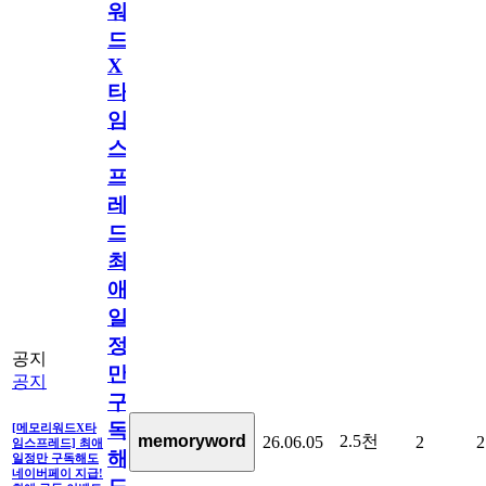
워
드
X
타
임
스
프
레
드]
최
애
일
정
공지
만
공지
구
독
[메모리워드X타
2.5천
memoryword
26.06.05
2
2
임스프레드] 최애
해
일정만 구독해도
네이버페이 지급!