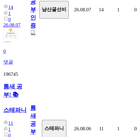
공
14
부
남산골선비
26.08.07
14
1
0
1
인
0
26.08.07
증
0
댓글
196745
틈새 공
부! 📚
틈
스테파니
새
11
공
스테파니
26.08.06
11
1
0
1
부!
0