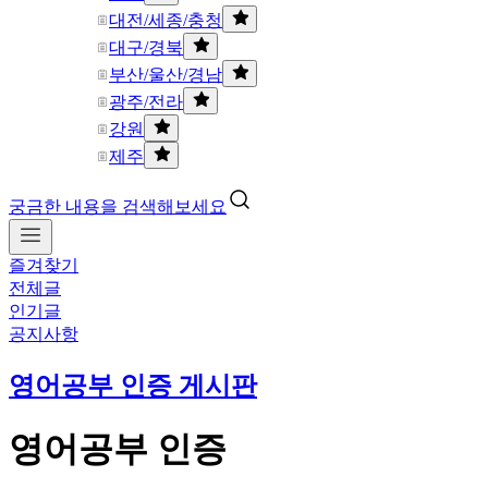
대전/세종/충청
대구/경북
부산/울산/경남
광주/전라
강원
제주
궁금한 내용을 검색해보세요
즐겨찾기
전체글
인기글
공지사항
영어공부 인증 게시판
영어공부 인증