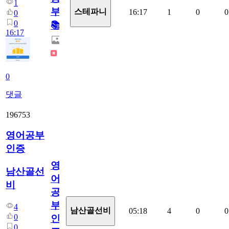
1
부!
스테파니
16:17
1
0
0
0
0
📚
16:17
0
댓글
196753
영어공부
인증
영
남산골선
어
비
공
부
4
남산골선비
05:18
4
0
0
0
인
0