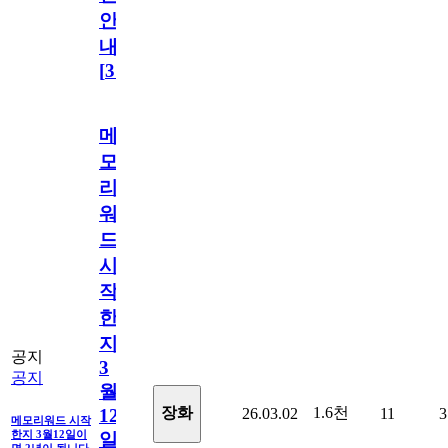
안
내
[
31
]
메
모
리
워
드
시
작
한
지
공지
3
공지
월
1.6천
장화
26.03.02
11
3
12
메모리워드 시작
한지 3월12일이
일
면 2년이 됩니다.