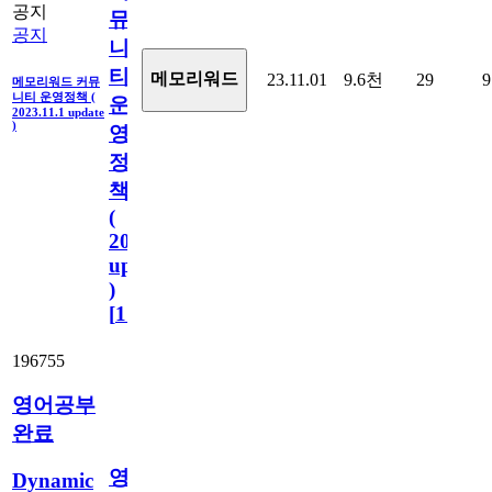
공지
뮤
공지
니
티
메모리워드
23.11.01
9.6천
29
9
메모리워드 커뮤
니티 운영정책 (
운
2023.11.1 update
)
영
정
책
(
2023.11.1
update
)
[
110
]
196755
영어공부
완료
영
Dynamic