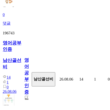
0
댓글
196743
영어공부
인증
영
남산골선
어
비
공
14
부
남산골선비
26.08.06
14
1
0
1
인
0
26.08.06
증