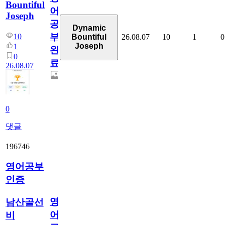
Bountiful
어
Joseph
공
Dynamic
부
10
26.08.07
10
1
0
Bountiful
Joseph
1
완
0
료
26.08.07
0
댓글
196746
영어공부
인증
영
남산골선
어
비