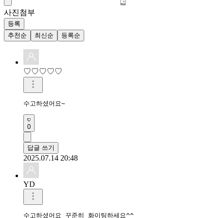
사진첨부
등록
추천순
최신순
등록순
♡♡♡♡♡
수고하셨어요~
0
답글 쓰기
2025.07.14 20:48
YD
수고하셨어요 꾸준히 화이팅하세요^^