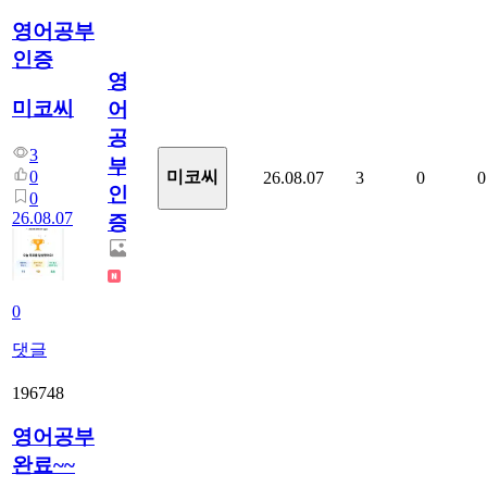
영어공부
인증
영
미코씨
어
공
3
부
0
미코씨
26.08.07
3
0
0
인
0
26.08.07
증
0
댓글
196748
영어공부
완료~~