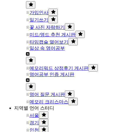
가입인사
일기쓰기
꽃 사진 자랑하기
미드/영드 추천 게시판
타임캡슐 열어보기
일상 속 영어공부
메모리워드 상점후기 게시판
영어공부 인증 게시판
영어 질문 게시판
메모리 크리스마스
지역별 언어 스터디
서울
경기
인천