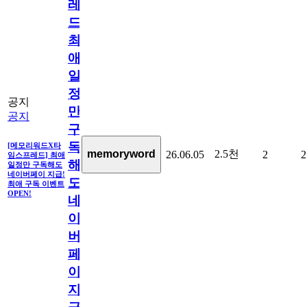
레
드]
최
애
일
정
공지
만
공지
구
독
[메모리워드X타
2.5천
memoryword
26.06.05
2
2
임스프레드] 최애
해
일정만 구독해도
네이버페이 지급!
도
최애 구독 이벤트
OPEN!
네
이
버
페
이
지