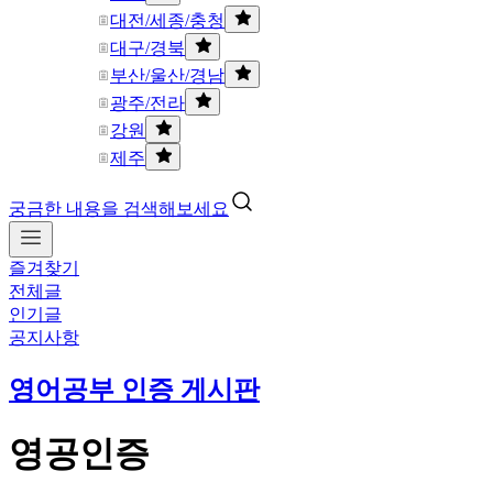
대전/세종/충청
대구/경북
부산/울산/경남
광주/전라
강원
제주
궁금한 내용을 검색해보세요
즐겨찾기
전체글
인기글
공지사항
영어공부 인증 게시판
영공인증