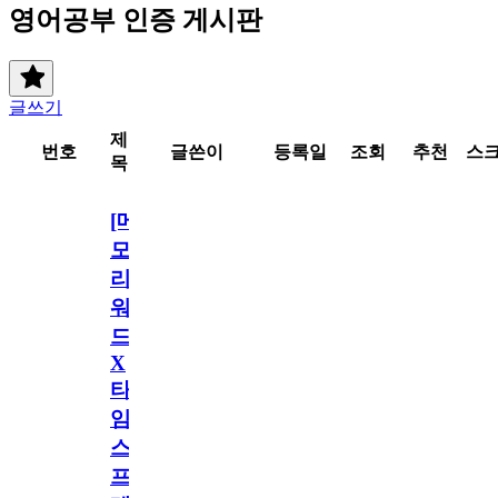
영어공부 인증 게시판
글쓰기
제
번호
글쓴이
등록일
조회
추천
스
목
[메
모
리
워
드
X
타
임
스
프