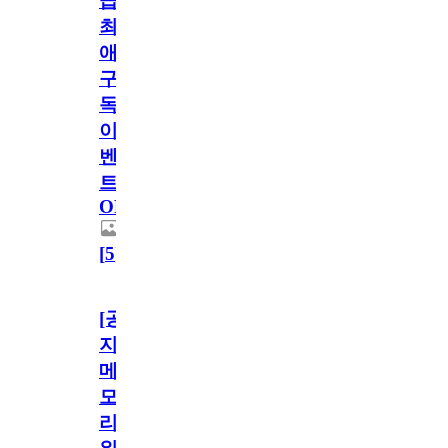
급!
최
애
구
독
이
벤
트
OPEN!
[
5
]
[공
지]
메
모
리