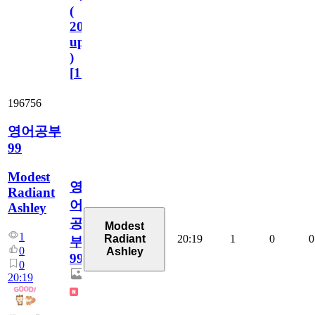
(
2023.11.1
update
)
[
110
]
196756
영어공부
99
Modest
영
Radiant
어
Ashley
공
Modest
1
20:19
1
0
0
Radiant
부
0
Ashley
99
0
20:19