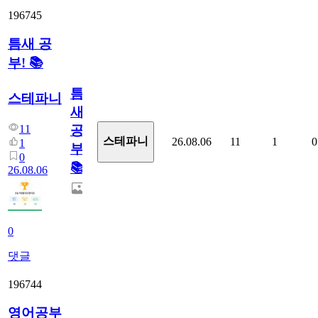
196745
틈새 공
부! 📚
틈
스테파니
새
11
공
스테파니
26.08.06
11
1
0
1
부!
0
📚
26.08.06
0
댓글
196744
영어공부