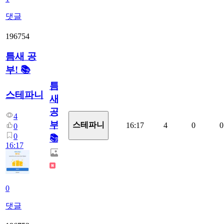
댓글
196754
틈새 공
부! 📚
틈
스테파니
새
공
4
부!
스테파니
16:17
4
0
0
0
0
📚
16:17
0
댓글