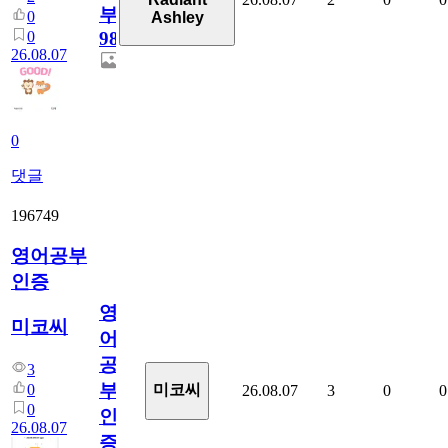
부
0
Ashley
0
98
26.08.07
0
댓글
196749
영어공부
인증
영
미코씨
어
공
3
부
0
미코씨
26.08.07
3
0
0
0
인
26.08.07
증