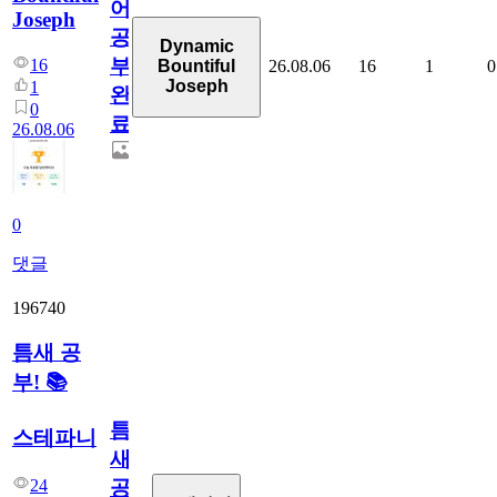
어
Joseph
공
Dynamic
부
16
26.08.06
16
1
0
Bountiful
Joseph
1
완
0
료
26.08.06
0
댓글
196740
틈새 공
부! 📚
틈
스테파니
새
24
공