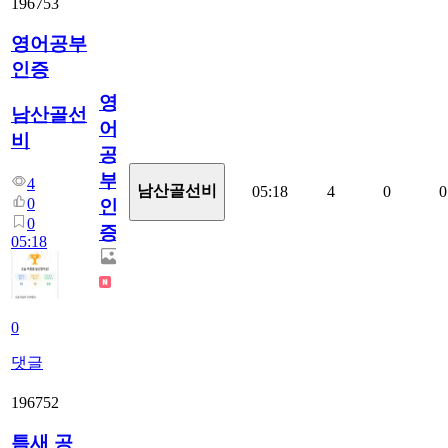
196753
영어공부
인증
영
남산골선
어
비
공
부
4
남산골선비
05:18
4
0
0
0
인
0
증
05:18
0
댓글
196752
틈새 공