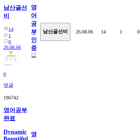
영
남산골선
어
비
공
14
부
남산골선비
26.08.06
14
1
0
1
인
0
26.08.06
증
0
댓글
196742
영어공부
완료
Dynamic
영
Bountiful