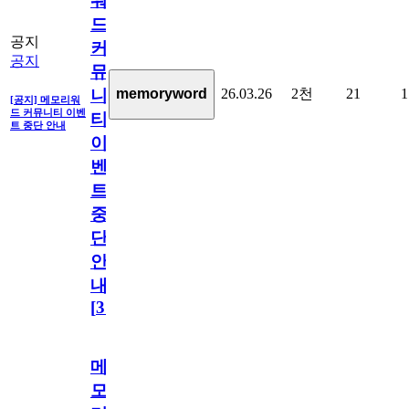
워
드
공지
커
공지
뮤
26.03.26
2천
21
1
memoryword
니
[공지] 메모리워
드 커뮤니티 이벤
티
트 중단 안내
이
벤
트
중
단
안
내
[
31
]
메
모