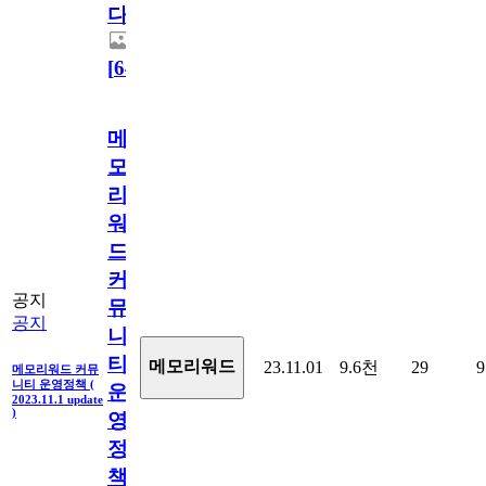
다.
[
64
]
메
모
리
워
드
커
공지
뮤
공지
니
티
메모리워드
23.11.01
9.6천
29
9
메모리워드 커뮤
니티 운영정책 (
운
2023.11.1 update
)
영
정
책