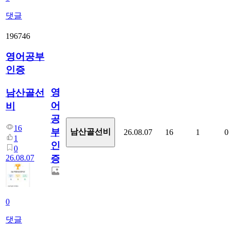
댓글
196746
영어공부
인증
영
남산골선
어
비
공
16
부
남산골선비
26.08.07
16
1
0
1
인
0
26.08.07
증
0
댓글