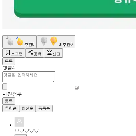
추천
0
비추천
0
스크랩
공유
신고
목록
댓글
4
사진첨부
등록
추천순
최신순
등록순
♡♡♡♡♡