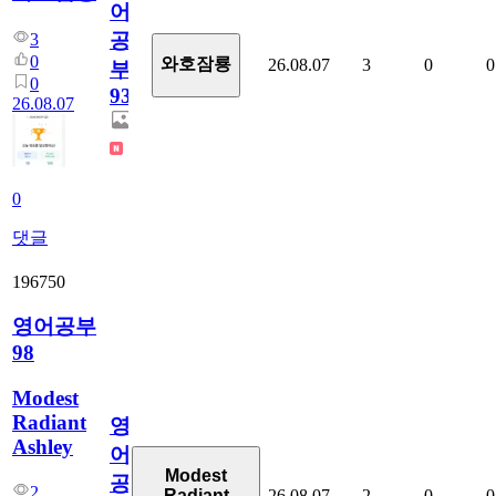
어
공
3
0
와호잠룡
26.08.07
3
0
0
부
0
930
26.08.07
0
댓글
196750
영어공부
98
Modest
Radiant
영
Ashley
어
Modest
공
2
26.08.07
2
0
0
Radiant