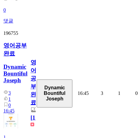
0
댓글
196755
영어공부
완료
영
Dynamic
어
Bountiful
공
Joseph
부
Dynamic
3
16:45
3
1
0
Bountiful
완
Joseph
1
료
0
16:45
[
1
]
1