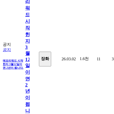
리
워
드
시
작
한
지
공지
3
공지
월
1.6천
장화
26.03.02
11
3
12
메모리워드 시작
한지 3월12일이
일
면 2년이 됩니다.
이
면
2
년
이
됩
니