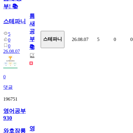
부! 📚
틈
스테파니
새
공
5
부!
스테파니
26.08.07
5
0
0
0
0
📚
26.08.07
0
댓글
196751
영어공부
930
영
와호잠룡