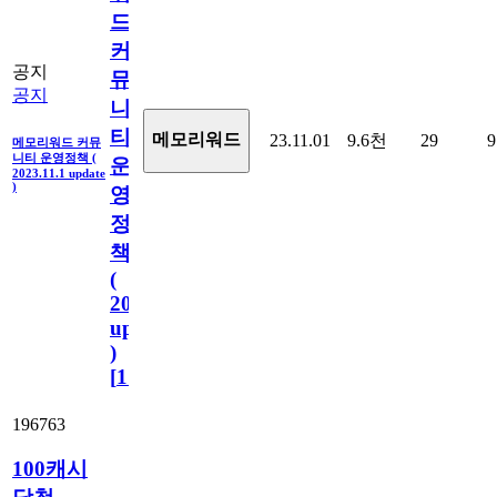
드
커
공지
뮤
공지
니
티
메모리워드
23.11.01
9.6천
29
9
메모리워드 커뮤
니티 운영정책 (
운
2023.11.1 update
)
영
정
책
(
2023.11.1
update
)
[
110
]
196763
100캐시