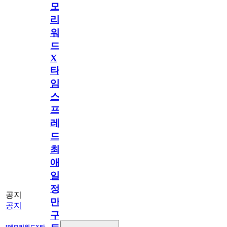
모
리
워
드
X
타
임
스
프
레
드]
최
애
일
정
공지
만
공지
구
[메모리워드X타