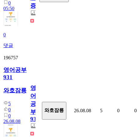
0
증
05:50
0
댓글
196757
영어공부
931
영
와호잠룡
어
공
5
0
와호잠룡
26.08.08
5
0
0
부
0
931
26.08.08