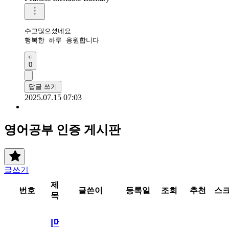
수고많으셨네요

행복한 하루 응원합니다
0
답글 쓰기
2025.07.15 07:03
영어공부 인증 게시판
글쓰기
제
번호
글쓴이
등록일
조회
추천
스
목
[메