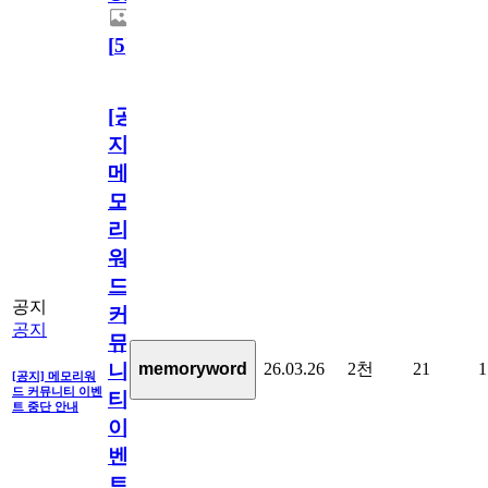
[
5
]
[공
지]
메
모
리
워
드
공지
커
공지
뮤
26.03.26
2천
21
1
memoryword
니
[공지] 메모리워
드 커뮤니티 이벤
티
트 중단 안내
이
벤
트