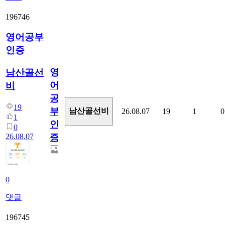
196746
영어공부
인증
영
남산골선
어
비
공
19
부
남산골선비
26.08.07
19
1
0
1
인
0
26.08.07
증
0
댓글
196745