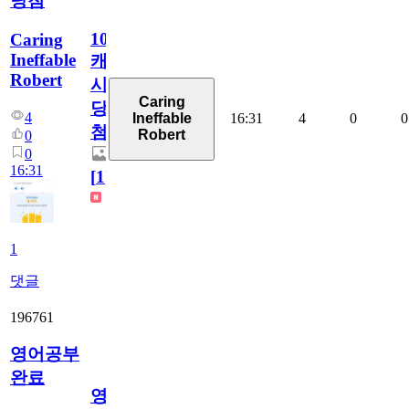
당첨
100
Caring
Ineffable
캐
Robert
시
Caring
당
4
16:31
4
0
0
Ineffable
첨
Robert
0
0
16:31
[
1
]
1
댓글
196761
영어공부
완료
영