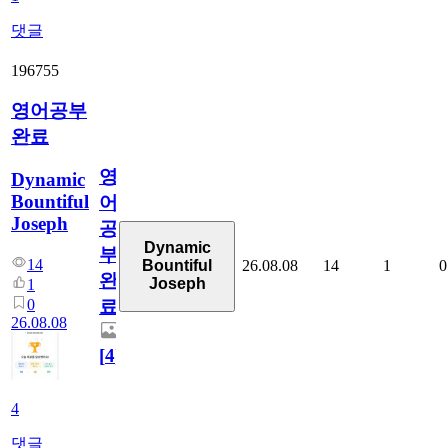
댓글
196755
영어공부
완료
영
Dynamic
Bountiful
어
Joseph
공
Dynamic
부
14
26.08.08
14
1
0
Bountiful
완
Joseph
1
0
료
26.08.08
[
4
]
4
댓글