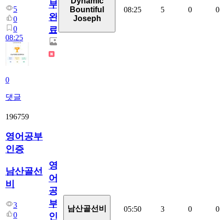
Dynamic
부
5
08:25
5
0
0
Bountiful
완
Joseph
0
0
료
08:25
0
댓글
196759
영어공부
인증
영
남산골선
어
비
공
부
3
남산골선비
05:50
3
0
0
0
인