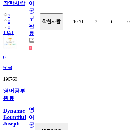
착한사람
어
공
7
부
0
착한사람
10:51
7
0
0
완
0
10:51
료
0
댓글
196760
영어공부
완료
영
Dynamic
Bountiful
어
Joseph
공