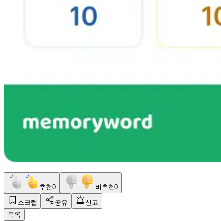
추천
0
비추천
0
스크랩
공유
신고
목록