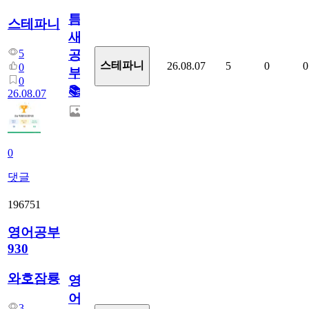
틈
스테파니
새
5
공
스테파니
26.08.07
5
0
0
0
부!
0
📚
26.08.07
0
댓글
196751
영어공부
930
와호잠룡
영
어
3