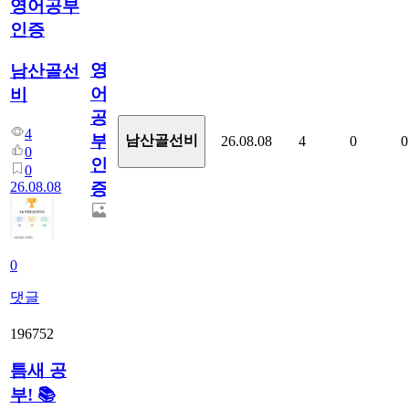
영어공부
인증
영
남산골선
어
비
공
4
부
남산골선비
26.08.08
4
0
0
0
인
0
26.08.08
증
0
댓글
196752
틈새 공
부! 📚