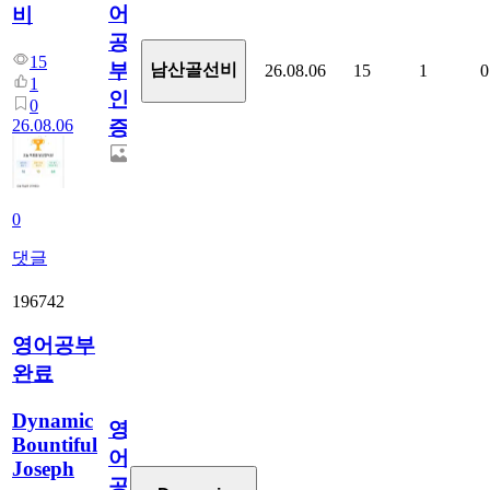
어
비
공
15
부
남산골선비
26.08.06
15
1
0
1
인
0
26.08.06
증
0
댓글
196742
영어공부
완료
Dynamic
영
Bountiful
어
Joseph
공