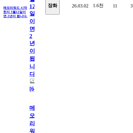
1.6천
장화
26.03.02
11
3
12
메모리워드 시작
한지 3월12일이
일
면 2년이 됩니다.
이
면
2
년
이
됩
니
다.
[
64
]
메
모
리
워