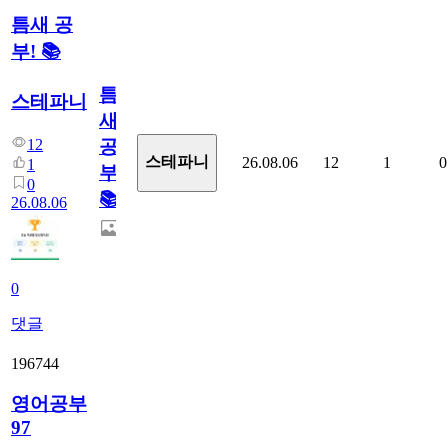
틈새 공
부! 📚
틈
스테파니
새
12
공
스테파니
26.08.06
12
1
0
1
부!
0
📚
26.08.06
0
댓글
196744
영어공부
97