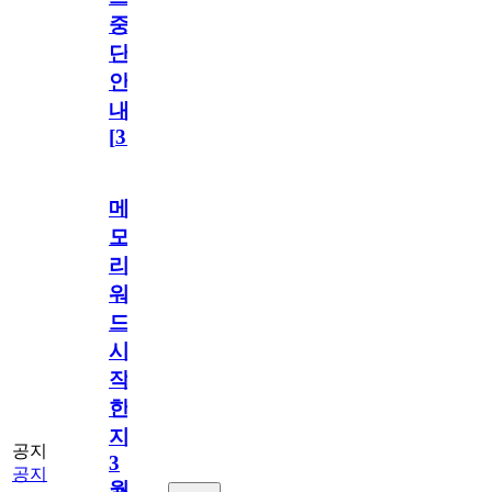
중
단
안
내
[
31
]
메
모
리
워
드
시
작
한
지
공지
3
공지
월