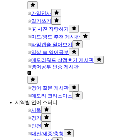
가입인사
일기쓰기
꽃 사진 자랑하기
미드/영드 추천 게시판
타임캡슐 열어보기
일상 속 영어공부
메모리워드 상점후기 게시판
영어공부 인증 게시판
영어 질문 게시판
메모리 크리스마스
지역별 언어 스터디
서울
경기
인천
대전/세종/충청