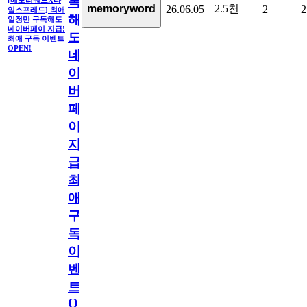
독
2.5천
memoryword
26.06.05
2
2
임스프레드] 최애
해
일정만 구독해도
네이버페이 지급!
도
최애 구독 이벤트
OPEN!
네
이
버
페
이
지
급!
최
애
구
독
이
벤
트
OPEN!