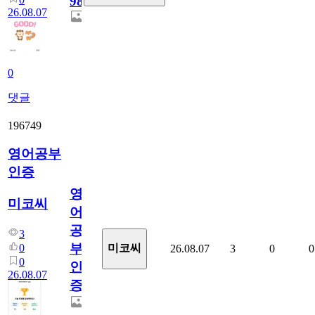
98
26.08.07
0
댓글
196749
영어공부
인증
영
미코씨
어
공
3
부
0
미코씨
26.08.07
3
0
0
0
인
26.08.07
증