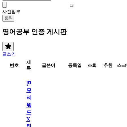
사진첨부
등록
영어공부 인증 게시판
글쓰기
제
번호
글쓴이
등록일
조회
추천
스크
목
[메
모
리
워
드
X
타