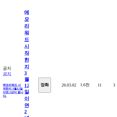
메
모
리
워
드
시
작
한
지
공지
3
공지
월
1.6천
장화
26.03.02
11
3
12
메모리워드 시
작한지 3월12일
일
이면 2년이 됩니
다.
이
면
2