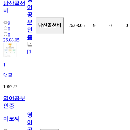
남산골선
어
비
공
부
9
남산골선비
26.08.05
9
0
0
0
인
0
증
26.08.05
[
1
]
1
댓글
196727
영어공부
인증
영
미코씨
어
공