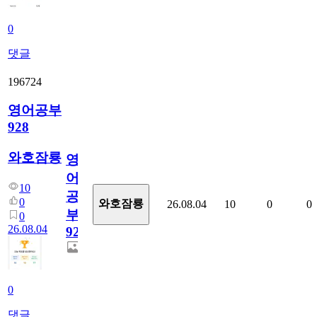
0
댓글
196724
영어공부
928
와호잠룡
영
어
10
공
0
와호잠룡
26.08.04
10
0
0
부
0
26.08.04
928
0
댓글