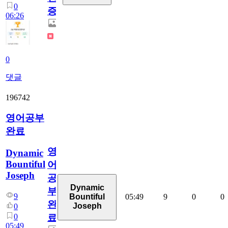
0
증
06:26
0
댓글
196742
영어공부
완료
영
Dynamic
Bountiful
어
Joseph
공
Dynamic
부
9
05:49
9
0
0
Bountiful
완
Joseph
0
0
료
05:49