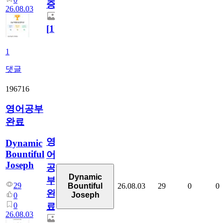
증
26.08.03
[
1
]
1
댓글
196716
영어공부
완료
영
Dynamic
Bountiful
어
Joseph
공
Dynamic
부
29
26.08.03
29
0
0
Bountiful
완
Joseph
0
0
료
26.08.03