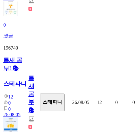
0
댓글
196740
틈새 공
부! 📚
틈
스테파니
새
공
12
부!
스테파니
26.08.05
12
0
0
0
0
📚
26.08.05