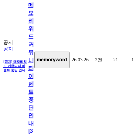
메
모
리
워
드
공지
커
공지
뮤
26.03.26
2천
21
1
memoryword
니
[공지] 메모리워
드 커뮤니티 이
티
벤트 중단 안내
이
벤
트
중
단
안
내
[
31
]