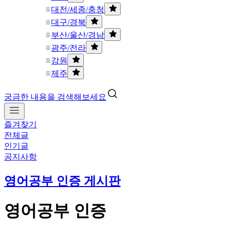
대전/세종/충청
대구/경북
부산/울산/경남
광주/전라
강원
제주
궁금한 내용을 검색해보세요
즐겨찾기
전체글
인기글
공지사항
영어공부 인증 게시판
영어공부 인증