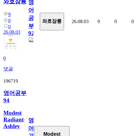
와호잠룡
영
어
9
공
0
와호잠룡
26.08.03
9
0
0
부
0
26.08.03
927
0
댓글
196719
영어공부
94
Modest
Radiant
영
Ashley
어
Modest