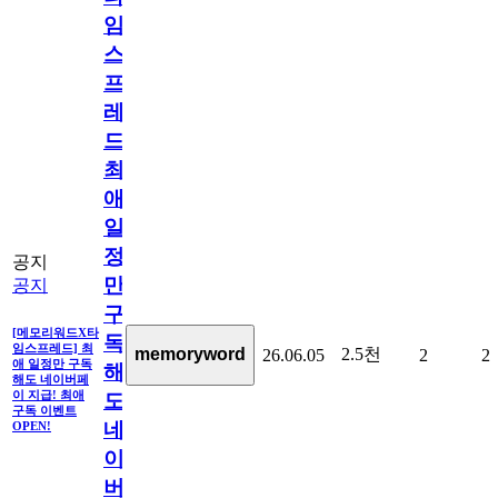
임
스
프
레
드]
최
애
일
정
공지
만
공지
구
[메모리워드X타
독
임스프레드] 최
2.5천
memoryword
26.06.05
2
2
애 일정만 구독
해
해도 네이버페
이 지급! 최애
도
구독 이벤트
네
OPEN!
이
버