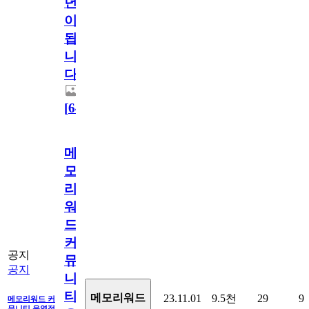
년
이
됩
니
다.
[
64
]
메
모
리
워
드
커
공지
뮤
공지
니
티
메모리워드
23.11.01
9.5천
29
9
메모리워드 커
뮤니티 운영정