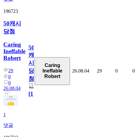
196723
50캐시
당첨
Caring
50
Ineffable
캐
Robert
시
Caring
당
29
26.08.04
29
0
0
Ineffable
Robert
0
첨
0
26.08.04
[
1
]
1
댓글