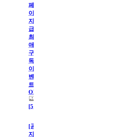
페
이
지
급!
최
애
구
독
이
벤
트
OPEN!
[
5
]
[공
지]