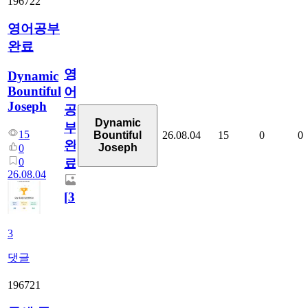
196722
영어공부
완료
영
Dynamic
Bountiful
어
Joseph
공
Dynamic
부
15
26.08.04
15
0
0
Bountiful
완
Joseph
0
0
료
26.08.04
[
3
]
3
댓글
196721