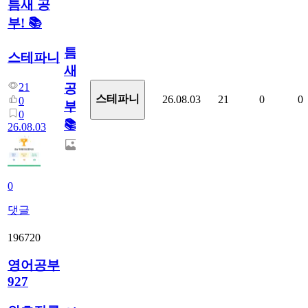
틈새 공
부! 📚
틈
스테파니
새
21
공
스테파니
26.08.03
21
0
0
0
부!
0
📚
26.08.03
0
댓글
196720
영어공부
927