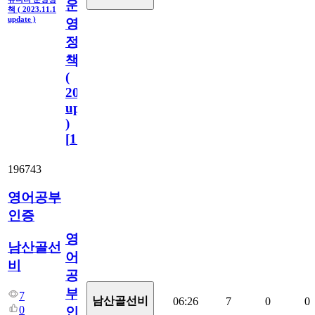
운
책 ( 2023.11.1
update )
영
정
책
(
2023.11.1
update
)
[
110
]
196743
영어공부
인증
영
남산골선
어
비
공
부
7
남산골선비
06:26
7
0
0
0
인