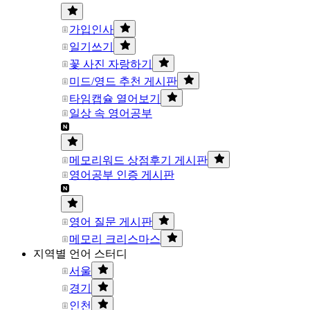
가입인사
일기쓰기
꽃 사진 자랑하기
미드/영드 추천 게시판
타임캡슐 열어보기
일상 속 영어공부
메모리워드 상점후기 게시판
영어공부 인증 게시판
영어 질문 게시판
메모리 크리스마스
지역별 언어 스터디
서울
경기
인천