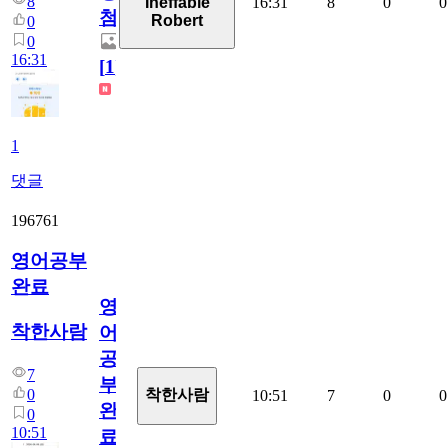
8
16:31
8
0
0
Ineffable
첨
Robert
0
0
16:31
[
1
]
1
댓글
196761
영어공부
완료
영
착한사람
어
공
7
부
0
착한사람
10:51
7
0
0
완
0
10:51
료