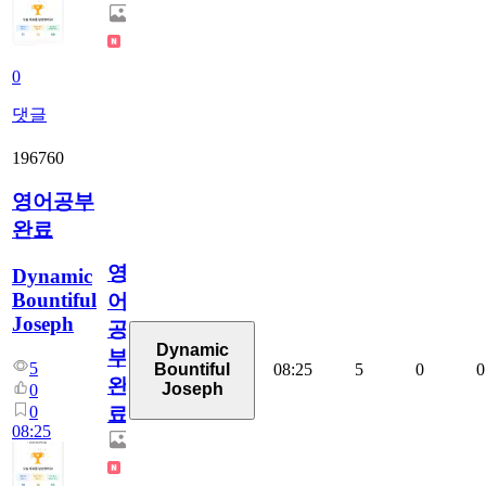
0
댓글
196760
영어공부
완료
영
Dynamic
Bountiful
어
Joseph
공
Dynamic
부
5
08:25
5
0
0
Bountiful
완
Joseph
0
0
료
08:25