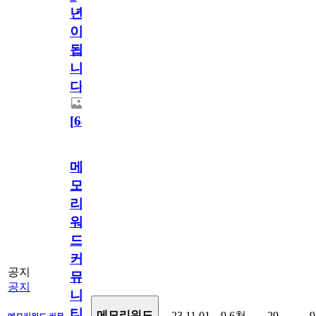
년
이
됩
니
다.
[
64
]
메
모
리
워
드
커
공지
뮤
공지
니
티
메모리워드
23.11.01
9.6천
29
9