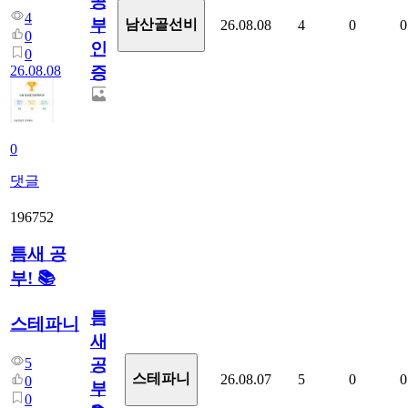
공
4
부
남산골선비
26.08.08
4
0
0
0
인
0
26.08.08
증
0
댓글
196752
틈새 공
부! 📚
틈
스테파니
새
5
공
스테파니
26.08.07
5
0
0
0
부!
0