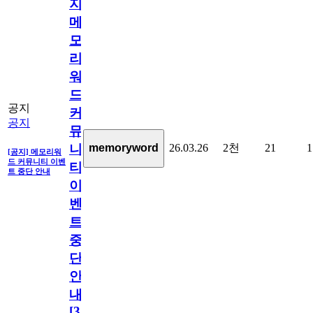
지]
메
모
리
워
드
공지
커
공지
뮤
26.03.26
2천
21
1
memoryword
니
[공지] 메모리워
드 커뮤니티 이벤
티
트 중단 안내
이
벤
트
중
단
안
내
[
31
]