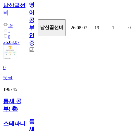
영
남산골선
어
비
공
19
부
남산골선비
26.08.07
19
1
0
1
인
0
26.08.07
증
0
댓글
196745
틈새 공
부! 📚
틈
스테파니
새