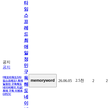
타
임
스
프
레
드]
최
애
일
정
공지
만
공지
구
독
[메모리워드X타
2.5천
memoryword
26.06.05
2
2
임스프레드] 최애
해
일정만 구독해도
네이버페이 지급!
도
최애 구독 이벤트
OPEN!
네
이