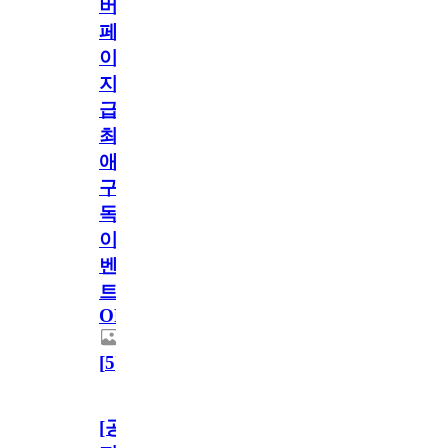
버
페
이
지
급!
최
애
구
독
이
벤
트
OPEN!
[
5
]
[공