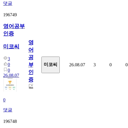
댓글
196749
영어공부
인증
영
미코씨
어
공
3
부
0
미코씨
26.08.07
3
0
0
0
인
26.08.07
증
0
댓글
196748