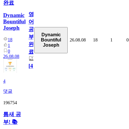
완료
영
Dynamic
Bountiful
어
Joseph
공
Dynamic
부
18
26.08.08
18
1
0
Bountiful
완
Joseph
1
0
료
26.08.08
[
4
]
4
댓글
196754
틈새 공
부! 📚