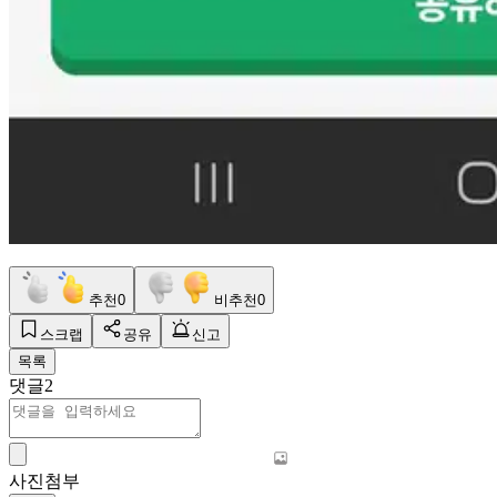
추천
0
비추천
0
스크랩
공유
신고
목록
댓글
2
사진첨부