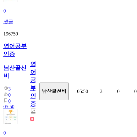
0
댓글
196759
영어공부
인증
영
남산골선
어
비
공
부
3
남산골선비
05:50
3
0
0
0
인
0
증
05:50
0