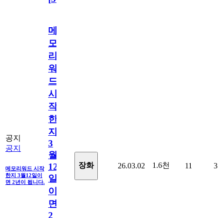
메
모
리
워
드
시
작
한
지
공지
3
공지
월
1.6천
장화
26.03.02
11
3
12
메모리워드 시작
한지 3월12일이
일
면 2년이 됩니다.
이
면
2