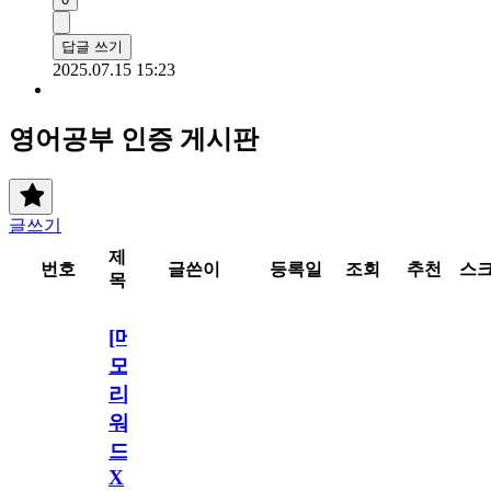
답글 쓰기
2025.07.15 15:23
영어공부 인증 게시판
글쓰기
제
번호
글쓴이
등록일
조회
추천
스
목
[메
모
리
워
드
X