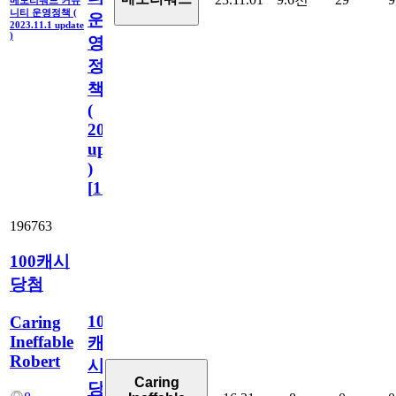
메모리워드 커뮤
니티 운영정책 (
운
2023.11.1 update
)
영
정
책
(
2023.11.1
update
)
[
110
]
196763
100캐시
당첨
100
Caring
Ineffable
캐
Robert
시
Caring
당