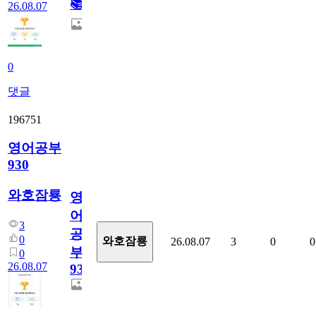
📚
26.08.07
0
댓글
196751
영어공부
930
와호잠룡
영
어
3
공
0
와호잠룡
26.08.07
3
0
0
부
0
26.08.07
930