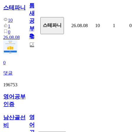
틈
스테파니
새
10
공
스테파니
26.08.08
10
1
0
1
부!
0
📚
26.08.08
0
댓글
196753
영어공부
인증
영
남산골선
어
비