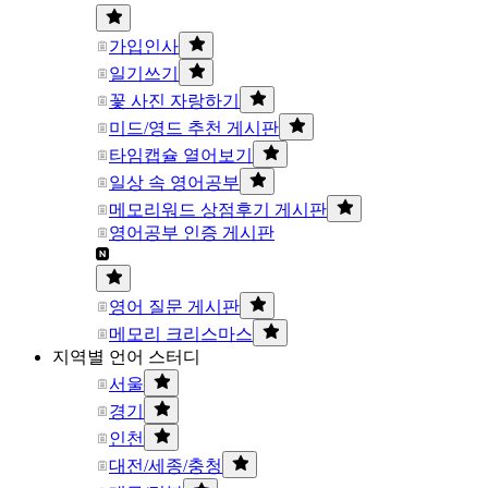
가입인사
일기쓰기
꽃 사진 자랑하기
미드/영드 추천 게시판
타임캡슐 열어보기
일상 속 영어공부
메모리워드 상점후기 게시판
영어공부 인증 게시판
영어 질문 게시판
메모리 크리스마스
지역별 언어 스터디
서울
경기
인천
대전/세종/충청