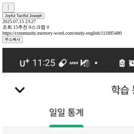
Joyful Tactful Joseph
2025.07.15 23:27
조회
15
추천
0
스크랩
0
https://community.memory-word.com/study-english/111895480
주소복사