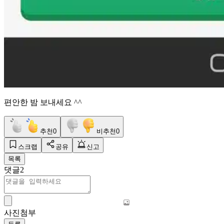
편안한 밤 보내세요 ^^
추천
0
비추천
0
스크랩
공유
신고
목록
댓글
2
사진첨부