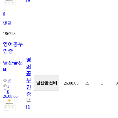
6
댓글
196728
영어공부
인증
영
남산골선
어
비
공
부
15
남산골선비
26.08.05
15
1
0
1
인
0
증
26.08.05
[
1
]