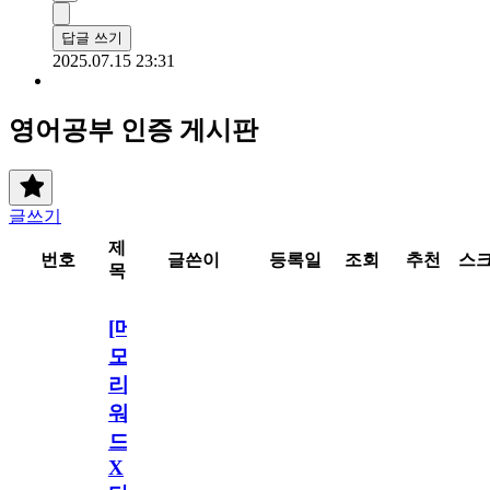
답글 쓰기
2025.07.15 23:31
영어공부 인증 게시판
글쓰기
제
번호
글쓴이
등록일
조회
추천
스
목
[메
모
리
워
드
X