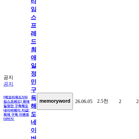
타
임
스
프
레
드]
최
애
일
정
공지
만
공지
구
독
[메모리워드X타
2.5천
memoryword
26.06.05
2
2
임스프레드] 최애
해
일정만 구독해도
네이버페이 지급!
도
최애 구독 이벤트
OPEN!
네
이
버