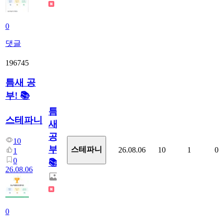
0
댓글
196745
틈새 공
부! 📚
틈
스테파니
새
공
10
부!
스테파니
26.08.06
10
1
0
1
0
📚
26.08.06
0