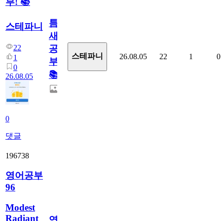
부! 📚
틈
스테파니
새
22
공
스테파니
26.08.05
22
1
0
1
부!
0
📚
26.08.05
0
댓글
196738
영어공부
96
Modest
Radiant
영