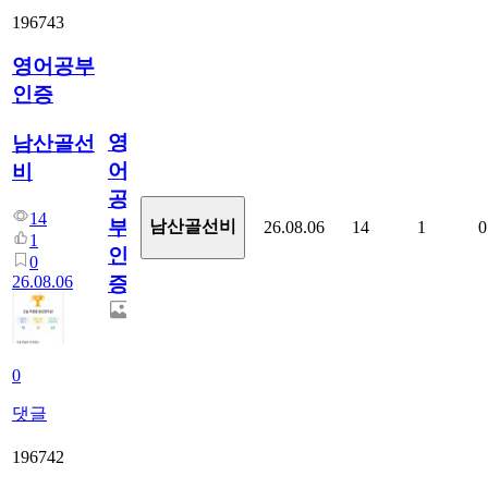
196743
영어공부
인증
영
남산골선
어
비
공
14
부
남산골선비
26.08.06
14
1
0
1
인
0
26.08.06
증
0
댓글
196742