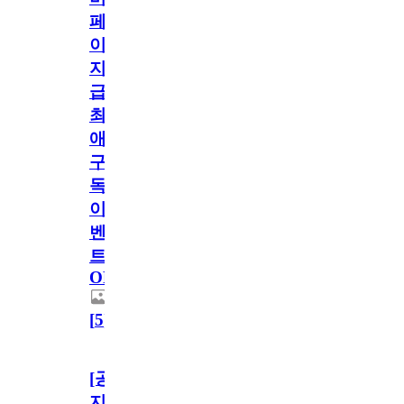
페
이
지
급!
최
애
구
독
이
벤
트
OPEN!
[
5
]
[공
지]