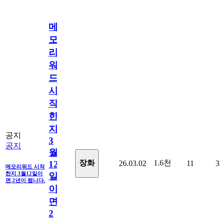
메
모
리
워
드
시
작
한
지
공지
3
공지
월
1.6천
장화
26.03.02
11
3
12
메모리워드 시작
한지 3월12일이
일
면 2년이 됩니다.
이
면
2