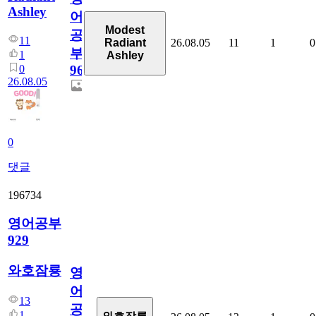
Ashley
어
Modest
공
11
26.08.05
11
1
0
Radiant
부
1
Ashley
0
96
26.08.05
0
댓글
196734
영어공부
929
와호잠룡
영
어
13
공
1