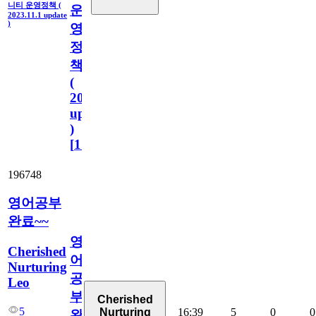
니티 운영정책 (
운
2023.11.1 update
)
영
정
책
(
2023.11.1
update
)
[
110
]
196748
영어공부
완료~~
영
Cherished
어
Nurturing
공
Leo
부
Cherished
5
16:39
5
0
0
Nurturing
완