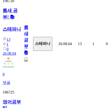
196726
틈새 공
부! 📚
틈
스테파니
새
13
공
스테파니
26.08.04
13
1
0
1
부!
0
📚
26.08.04
0
댓글
196725
영어공부
95