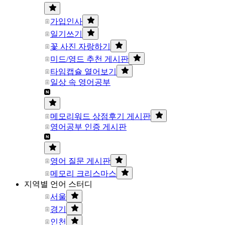
가입인사
일기쓰기
꽃 사진 자랑하기
미드/영드 추천 게시판
타임캡슐 열어보기
일상 속 영어공부
메모리워드 상점후기 게시판
영어공부 인증 게시판
영어 질문 게시판
메모리 크리스마스
지역별 언어 스터디
서울
경기
인천