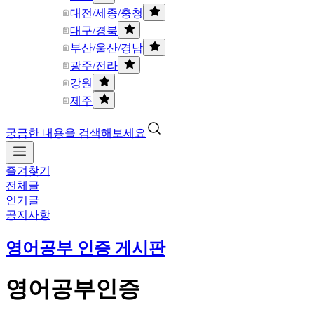
대전/세종/충청
대구/경북
부산/울산/경남
광주/전라
강원
제주
궁금한 내용을 검색해보세요
즐겨찾기
전체글
인기글
공지사항
영어공부 인증 게시판
영어공부인증