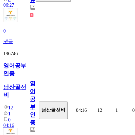
료
06:27
0
댓글
196746
영어공부
인증
영
남산골선
어
비
공
부
12
남산골선비
04:16
12
1
0
1
인
0
증
04:16