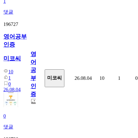
1
댓글
196727
영어공부
인증
영
미코씨
어
공
10
부
1
미코씨
26.08.04
10
1
0
0
인
26.08.04
증
0
댓글