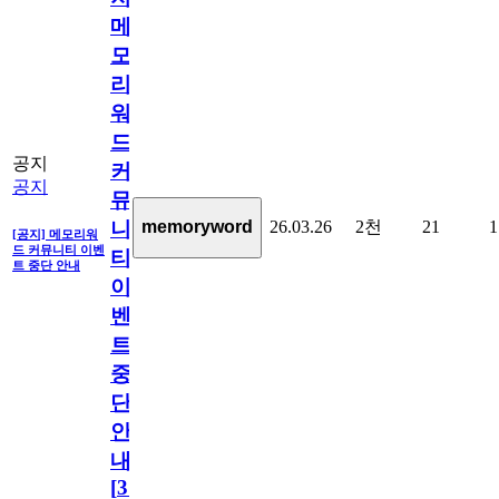
메
모
리
워
드
공지
커
공지
뮤
26.03.26
2천
21
1
memoryword
니
[공지] 메모리워
드 커뮤니티 이벤
티
트 중단 안내
이
벤
트
중
단
안
내
[
31
]