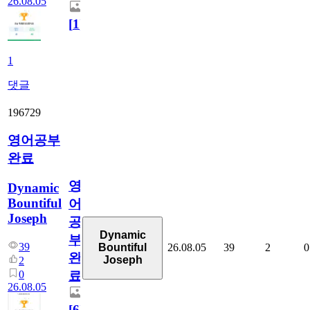
26.08.05
[
1
]
1
댓글
196729
영어공부
완료
영
Dynamic
Bountiful
어
Joseph
공
Dynamic
부
39
26.08.05
39
2
0
Bountiful
완
Joseph
2
0
료
26.08.05
[
6
]