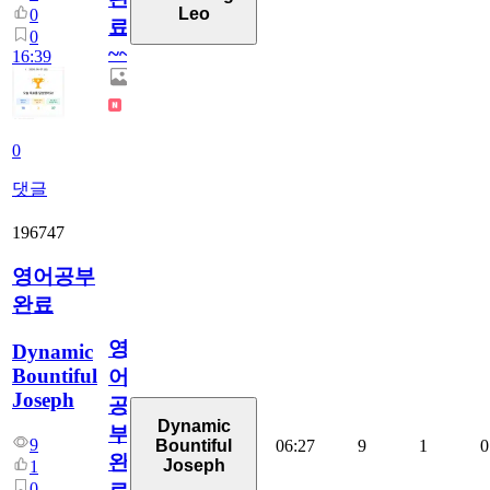
Leo
0
료
0
~~
16:39
0
댓글
196747
영어공부
완료
영
Dynamic
Bountiful
어
Joseph
공
Dynamic
부
9
06:27
9
1
0
Bountiful
완
Joseph
1
0