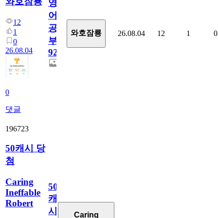
와호잠룡
영
어
12
공
1
와호잠룡
26.08.04
12
1
0
부
0
26.08.04
928
0
댓글
196723
50캐시 당
첨
Caring
50
Ineffable
캐
Robert
시
Caring