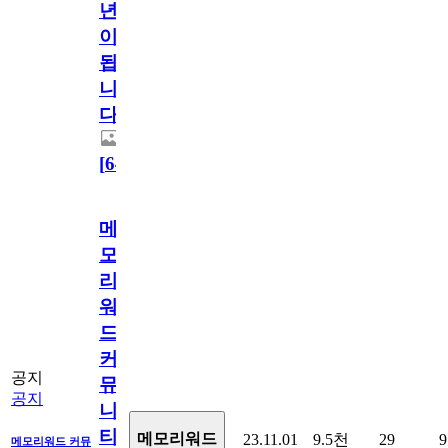
년
이
됩
니
다.
[
64
]
메
모
리
워
드
커
공지
뮤
공지
니
티
메모리워드
23.11.01
9.5천
29
9
메모리워드 커뮤